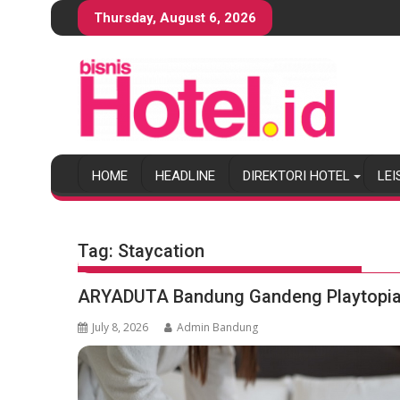
S
Thursday, August 6, 2026
k
i
p
t
o
c
o
HOME
HEADLINE
DIREKTORI HOTEL
LEI
n
t
e
n
Tag:
Staycation
t
ARYADUTA Bandung Gandeng Playtopia 
July 8, 2026
Admin Bandung