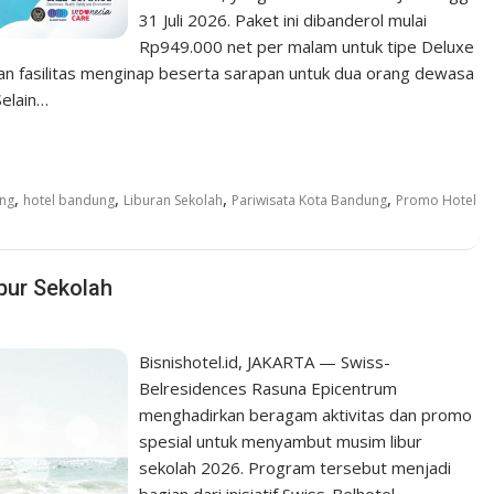
31 Juli 2026. Paket ini dibanderol mulai
Rp949.000 net per malam untuk tipe Deluxe
n fasilitas menginap beserta sarapan untuk dua orang dewasa
Selain…
,
,
,
,
ung
hotel bandung
Liburan Sekolah
Pariwisata Kota Bandung
Promo Hotel
bur Sekolah
Bisnishotel.id, JAKARTA — Swiss-
Belresidences Rasuna Epicentrum
menghadirkan beragam aktivitas dan promo
spesial untuk menyambut musim libur
sekolah 2026. Program tersebut menjadi
bagian dari inisiatif Swiss-Belhotel