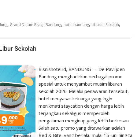
,
,
,
,
dung
Grand Dafam Braga Bandung
hotel bandung
Liburan Sekolah
Libur Sekolah
Bisnishotel.id, BANDUNG — De Paviljoen
Bandung menghadirkan berbagai promo
spesial untuk menyambut musim liburan
sekolah 2026. Melalui penawaran tersebut,
hotel menyasar keluarga yang ingin
menikmati staycation dengan harga lebih
terjangkau sekaligus memperoleh
pengalaman menginap yang lebih berkesan.
Salah satu promo yang ditawarkan adalah
Bed & Bite, yang berlaku mulai 15 Juni hingga