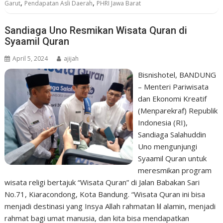
,
,
Garut
Pendapatan Asli Daerah
PHRI Jawa Barat
Sandiaga Uno Resmikan Wisata Quran di
Syaamil Quran
April 5, 2024
ajijah
Bisnishotel, BANDUNG
– Menteri Pariwisata
dan Ekonomi Kreatif
(Menparekraf) Republik
Indonesia (RI),
Sandiaga Salahuddin
Uno mengunjungi
Syaamil Quran untuk
meresmikan program
wisata religi bertajuk “Wisata Quran” di Jalan Babakan Sari
No.71, Kiaracondong, Kota Bandung. “Wisata Quran ini bisa
menjadi destinasi yang Insya Allah rahmatan lil alamin, menjadi
rahmat bagi umat manusia, dan kita bisa mendapatkan