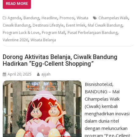
READ MORE
,
,
,
,
,
Agenda
Bandung
Headline
Promosi
Wisata
Cihampelas Walk
,
,
,
,
Ciwalk Bandung
Destinasi Lifestyle
Event Imlek
Mal Ciwalk Bandung
,
,
,
Program Luck & Love
Program Mall
Pusat Perbelanjaan Bandung
,
Valentine 2026
Wisata Belanja
Dorong Aktivitas Belanja, Ciwalk Bandung
Hadirkan “Egg-Cellent Shopping”
April 20, 2025
ajijah
Bisnishotel.id,
BANDUNG – Mal
Cihampelas Walk
(Ciwalk) kembali
menghadirkan inovasi
dalam dunia ritel
dengan meluncurkan
program “Egg-Cellent