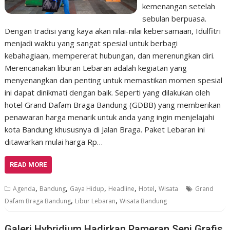
kemenangan setelah
sebulan berpuasa.
Dengan tradisi yang kaya akan nilai-nilai kebersamaan, Idulfitri
menjadi waktu yang sangat spesial untuk berbagi
kebahagiaan, mempererat hubungan, dan merenungkan diri.
Merencanakan liburan Lebaran adalah kegiatan yang
menyenangkan dan penting untuk memastikan momen spesial
ini dapat dinikmati dengan baik. Seperti yang dilakukan oleh
hotel Grand Dafam Braga Bandung (GDBB) yang memberikan
penawaran harga menarik untuk anda yang ingin menjelajahi
kota Bandung khususnya di Jalan Braga. Paket Lebaran ini
ditawarkan mulai harga Rp…
READ MORE
,
,
,
,
,
Agenda
Bandung
Gaya Hidup
Headline
Hotel
Wisata
Grand
,
,
Dafam Braga Bandung
Libur Lebaran
Wisata Bandung
Galeri Hybridium Hadirkan Pameran Seni Grafis