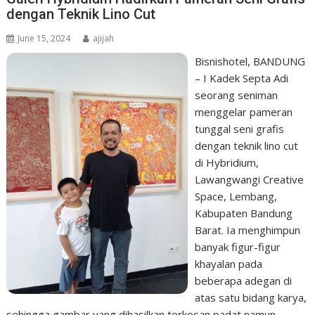
dengan Teknik Lino Cut
June 15, 2024
ajijah
Bisnishotel, BANDUNG
– I Kadek Septa Adi
seorang seniman
menggelar pameran
tunggal seni grafis
dengan teknik lino cut
di Hybridium,
Lawangwangi Creative
Space, Lembang,
Kabupaten Bandung
Barat. Ia menghimpun
banyak figur-figur
khayalan pada
beberapa adegan di
atas satu bidang karya,
sehingga gambar yang dihasilkan terkesan padat namun