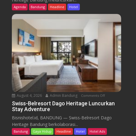
s
Agenda
Bandung
Headline
Hotel
s
-
B
e
l
r
e
s
o
r
t
D
a
August 4, 2026
Admin Bandung
Comments Off
o
g
n
Swiss-Belresort Dago Heritage Luncurkan
o
Stay Adventure
S
H
w
Bisnishotel.id, BANDUNG — Swiss-Belresort Dago
e
i
Heritage Bandung berkolaborasi...
r
s
i
Bandung
Gaya Hidup
Headline
Hotel
Hotel Ads
s