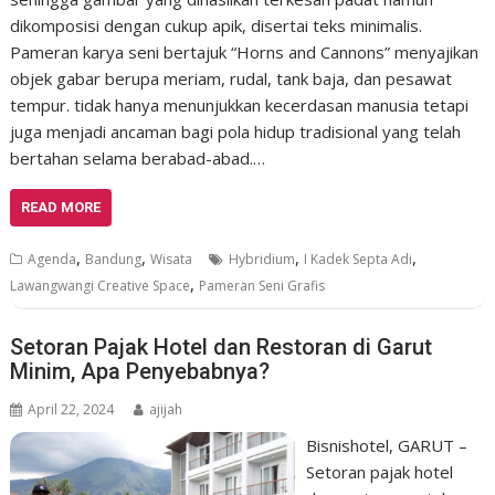
dikomposisi dengan cukup apik, disertai teks minimalis.
Pameran karya seni bertajuk “Horns and Cannons” menyajikan
objek gabar berupa meriam, rudal, tank baja, dan pesawat
tempur. tidak hanya menunjukkan kecerdasan manusia tetapi
juga menjadi ancaman bagi pola hidup tradisional yang telah
bertahan selama berabad-abad.…
READ MORE
,
,
,
,
Agenda
Bandung
Wisata
Hybridium
I Kadek Septa Adi
,
Lawangwangi Creative Space
Pameran Seni Grafis
Setoran Pajak Hotel dan Restoran di Garut
Minim, Apa Penyebabnya?
April 22, 2024
ajijah
Bisnishotel, GARUT –
Setoran pajak hotel