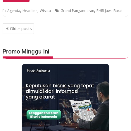
,
,
,
Agenda
Headline
Wisata
Grand Pangandaran
PHRI Jawa Barat
P
Older posts
o
s
t
Promo Minggu Ini
s
n
a
v
i
g
a
t
i
o