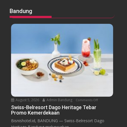
Bandung
August 5, 2026
Admin Bandung
Comments Off
o
n
Swiss-Belresort Dago Heritage Tebar
Promo Kemerdekaan
S
w
Bisnishotel.id, BANDUNG — Swiss-Belresort Dago
i
Heritage Bandung meluncurkan...