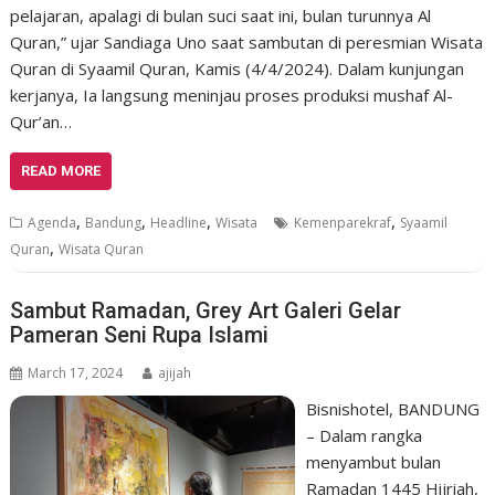
pelajaran, apalagi di bulan suci saat ini, bulan turunnya Al
Quran,” ujar Sandiaga Uno saat sambutan di peresmian Wisata
Quran di Syaamil Quran, Kamis (4/4/2024). Dalam kunjungan
kerjanya, Ia langsung meninjau proses produksi mushaf Al-
Qur’an…
READ MORE
,
,
,
,
Agenda
Bandung
Headline
Wisata
Kemenparekraf
Syaamil
,
Quran
Wisata Quran
Sambut Ramadan, Grey Art Galeri Gelar
Pameran Seni Rupa Islami
March 17, 2024
ajijah
Bisnishotel, BANDUNG
– Dalam rangka
menyambut bulan
Ramadan 1445 Hijriah,