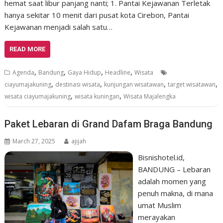
hemat saat libur panjang nanti; 1. Pantai Kejawanan Terletak
hanya sekitar 10 menit dari pusat kota Cirebon, Pantai
Kejawanan menjadi salah satu…
READ MORE
,
,
,
,
Agenda
Bandung
Gaya Hidup
Headline
Wisata
,
,
,
,
ciayumajakuning
destinasi wisata
kunjungan wisatawan
target wisatawan
,
,
wisata ciayumajakuning
wisata kuningan
Wisata Majalengka
Paket Lebaran di Grand Dafam Braga Bandung
March 27, 2025
ajijah
Bisnishotel.id,
BANDUNG – Lebaran
adalah momen yang
penuh makna, di mana
umat Muslim
merayakan