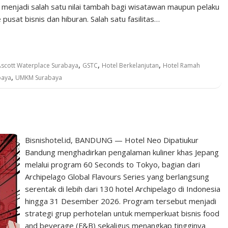
 menjadi salah satu nilai tambah bagi wisatawan maupun pelaku
sat bisnis dan hiburan. Salah satu fasilitas…
,
,
,
Ascott Waterplace Surabaya
GSTC
Hotel Berkelanjutan
Hotel Ramah
,
baya
UMKM Surabaya
Bisnishotel.id, BANDUNG — Hotel Neo Dipatiukur
Bandung menghadirkan pengalaman kuliner khas Jepang
melalui program 60 Seconds to Tokyo, bagian dari
Archipelago Global Flavours Series yang berlangsung
serentak di lebih dari 130 hotel Archipelago di Indonesia
hingga 31 Desember 2026. Program tersebut menjadi
strategi grup perhotelan untuk memperkuat bisnis food
and beverage (F&B) sekaligus menangkap tingginya