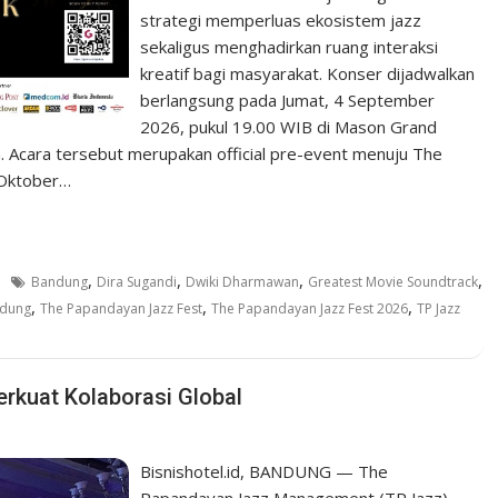
strategi memperluas ekosistem jazz
sekaligus menghadirkan ruang interaksi
kreatif bagi masyarakat. Konser dijadwalkan
berlangsung pada Jumat, 4 September
2026, pukul 19.00 WIB di Mason Grand
. Acara tersebut merupakan official pre-event menuju The
 Oktober…
,
,
,
,
Bandung
Dira Sugandi
Dwiki Dharmawan
Greatest Movie Soundtrack
,
,
,
ndung
The Papandayan Jazz Fest
The Papandayan Jazz Fest 2026
TP Jazz
rkuat Kolaborasi Global
Bisnishotel.id, BANDUNG — The
Papandayan Jazz Management (TP Jazz)