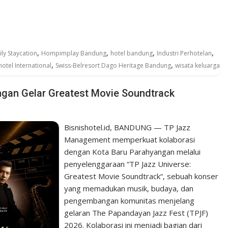
,
,
,
,
ly Staycation
Hompimplay Bandung
hotel bandung
Industri Perhotelan
,
,
hotel International
Swiss-Belresort Dago Heritage Bandung
wisata keluarga
gan Gelar Greatest Movie Soundtrack
Bisnishotel.id, BANDUNG — TP Jazz
Management memperkuat kolaborasi
dengan Kota Baru Parahyangan melalui
penyelenggaraan “TP Jazz Universe:
Greatest Movie Soundtrack“, sebuah konser
yang memadukan musik, budaya, dan
pengembangan komunitas menjelang
gelaran The Papandayan Jazz Fest (TPJF)
2026. Kolaborasi ini menjadi bagian dari