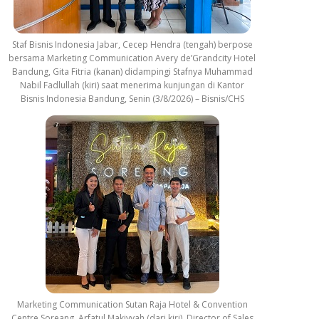
Staf Bisnis Indonesia Jabar, Cecep Hendra (tengah) berpose
bersama Marketing Communication Avery de’Grandcity Hotel
Bandung, Gita Fitria (kanan) didampingi Stafnya Muhammad
Nabil Fadlullah (kiri) saat menerima kunjungan di Kantor
Bisnis Indonesia Bandung, Senin (3/8/2026) – Bisnis/CHS
Marketing Communication Sutan Raja Hotel & Convention
Centre Soreang, Arfatul Makiyyah (dari kiri), Director of Sales