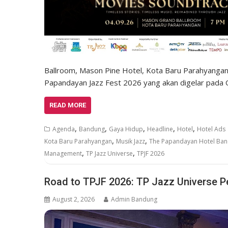
Ballroom, Mason Pine Hotel, Kota Baru Parahyangan
Papandayan Jazz Fest 2026 yang akan digelar pada
READ MORE
,
,
,
,
,
Agenda
Bandung
Gaya Hidup
Headline
Hotel
Hotel Ads
,
,
Kota Baru Parahyangan
Musik Jazz
The Papandayan Hotel Ba
,
,
Management
TP Jazz Universe
TPJF 2026
Road to TPJF 2026: TP Jazz Universe Pe
August 2, 2026
Admin Bandung