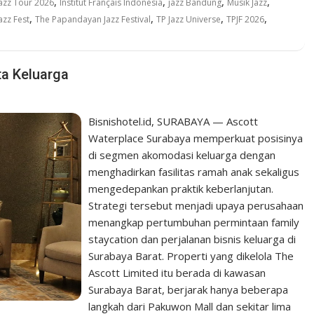
,
,
,
,
Jazz Tour 2026
Institut Français Indonesia
jazz Bandung
Musik Jazz
,
,
,
,
zz Fest
The Papandayan Jazz Festival
TP Jazz Universe
TPJF 2026
ta Keluarga
Bisnishotel.id, SURABAYA — Ascott
Waterplace Surabaya memperkuat posisinya
di segmen akomodasi keluarga dengan
menghadirkan fasilitas ramah anak sekaligus
mengedepankan praktik keberlanjutan.
Strategi tersebut menjadi upaya perusahaan
menangkap pertumbuhan permintaan family
staycation dan perjalanan bisnis keluarga di
Surabaya Barat. Properti yang dikelola The
Ascott Limited itu berada di kawasan
Surabaya Barat, berjarak hanya beberapa
langkah dari Pakuwon Mall dan sekitar lima