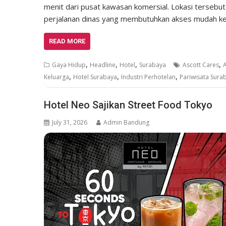
menit dari pusat kawasan komersial. Lokasi tersebut
perjalanan dinas yang membutuhkan akses mudah ke pu
READ MORE
,
,
,
,
Gaya Hidup
Headline
Hotel
Surabaya
Ascott Cares
,
,
,
Keluarga
Hotel Surabaya
Industri Perhotelan
Pariwisata Sura
Hotel Neo Sajikan Street Food Tokyo
July 31, 2026
Admin Bandung