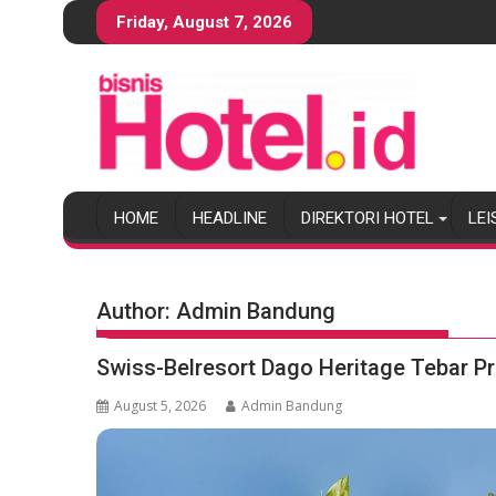
S
Friday, August 7, 2026
k
i
p
t
o
c
o
HOME
HEADLINE
DIREKTORI HOTEL
LEI
n
t
e
n
Author:
Admin Bandung
t
Swiss-Belresort Dago Heritage Tebar 
August 5, 2026
Admin Bandung