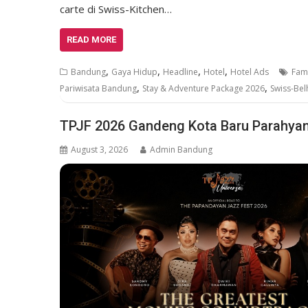
carte di Swiss-Kitchen…
READ MORE
,
,
,
,
Bandung
Gaya Hidup
Headline
Hotel
Hotel Ads
Fami
,
,
Pariwisata Bandung
Stay & Adventure Package 2026
Swiss-Bel
TPJF 2026 Gandeng Kota Baru Parahyan
August 3, 2026
Admin Bandung