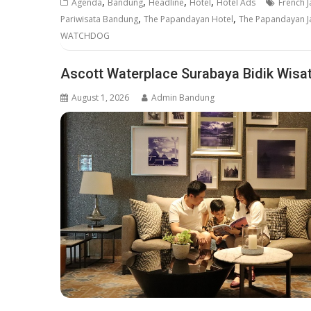
,
,
,
,
Agenda
Bandung
Headline
Hotel
Hotel Ads
French 
,
,
Pariwisata Bandung
The Papandayan Hotel
The Papandayan Ja
WATCHDOG
Ascott Waterplace Surabaya Bidik Wisa
August 1, 2026
Admin Bandung