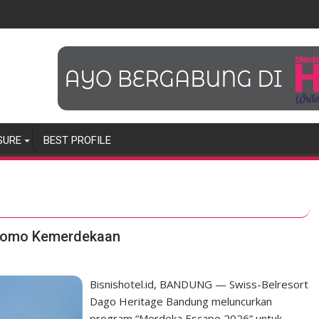
SURE
BEST PROFILE
Promo Kemerdekaan
Bisnishotel.id, BANDUNG — Swiss-Belresort
Dago Heritage Bandung meluncurkan
program “Merdeka Escape 2026” untuk