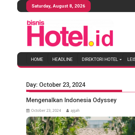
S
Saturday, August 8, 2026
k
i
p
t
o
c
o
HOME
HEADLINE
DIREKTORI HOTEL
LEI
n
t
e
n
Day:
October 23, 2024
t
Mengenalkan Indonesia Odyssey
October 23, 2024
ajijah