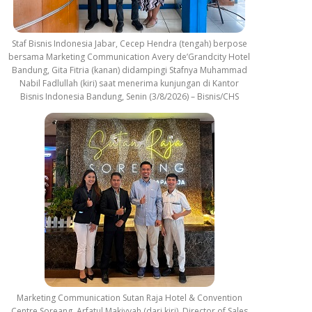
Staf Bisnis Indonesia Jabar, Cecep Hendra (tengah) berpose
bersama Marketing Communication Avery de’Grandcity Hotel
Bandung, Gita Fitria (kanan) didampingi Stafnya Muhammad
Nabil Fadlullah (kiri) saat menerima kunjungan di Kantor
Bisnis Indonesia Bandung, Senin (3/8/2026) – Bisnis/CHS
Marketing Communication Sutan Raja Hotel & Convention
Centre Soreang, Arfatul Makiyyah (dari kiri), Director of Sales