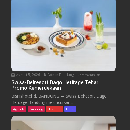
August 5, 2026
Admin Bandung
Comments Off
o
n
Swiss-Belresort Dago Heritage Tebar
Promo Kemerdekaan
S
w
Bisnishotel.id, BANDUNG — Swiss-Belresort Dago
i
Heritage Bandung meluncurkan...
s
Agenda
Bandung
Headline
Hotel
s
-
B