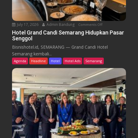
u
T
r
e
n
July 17, 2026
Admin Bandung
Comments Off
o
W
n
Hotel Grand Candi Semarang Hidupkan Pasar
o
Senggol
H
r
o
Bisnishotel.id, SEMARANG — Grand Candi Hotel
k
t
Semarang kembali...
F
e
Agenda
Headline
Hotel
Hotel Ads
Semarang
r
l
o
G
m
r
C
a
a
n
f
d
e
C
a
n
d
i