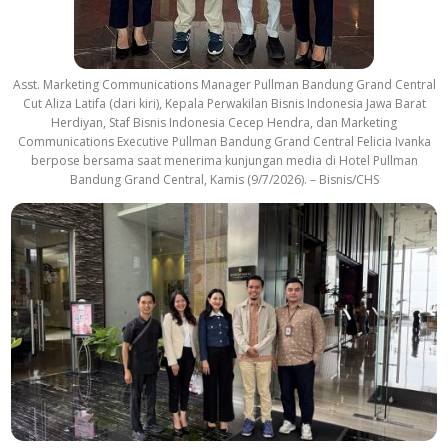
Asst. Marketing Communications Manager Pullman Bandung Grand Central
Cut Aliza Latifa (dari kiri), Kepala Perwakilan Bisnis Indonesia Jawa Barat
Herdiyan, Staf Bisnis Indonesia Cecep Hendra, dan Marketing
Communications Executive Pullman Bandung Grand Central Felicia Ivanka
berpose bersama saat menerima kunjungan media di Hotel Pullman
Bandung Grand Central, Kamis (9/7/2026). – Bisnis/CHS