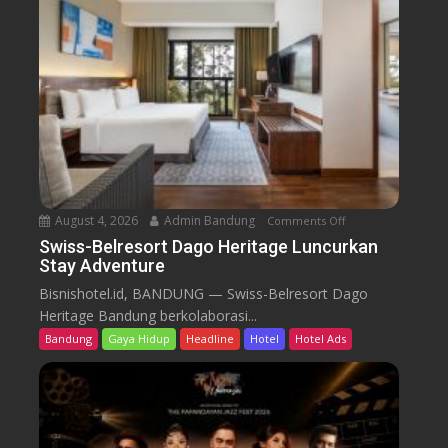
e
l
r
e
s
o
r
t
D
a
August 4, 2026
Admin Bandung
Comments Off
o
g
n
Swiss-Belresort Dago Heritage Luncurkan
o
Stay Adventure
S
H
w
Bisnishotel.id, BANDUNG — Swiss-Belresort Dago
e
i
Heritage Bandung berkolaborasi...
r
s
i
Bandung
Gaya Hidup
Headline
Hotel
Hotel Ads
s
t
-
a
B
g
e
e
l
T