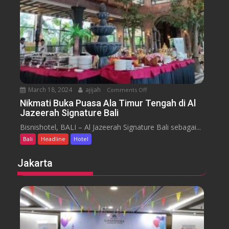
o
a
t
r
e
a
l
J
i
m
b
March 18, 2024
ajijah
Comments Off
o
a
n
Nikmati Buka Puasa Ala Timur Tengah di Al
r
Jazeerah Signature Bali
N
a
i
Bisnishotel, BALI – Al Jazeerah Signature Bali sebagai...
n
k
B
Bali
Headline
Hotel
m
e
a
Jakarta
a
t
c
i
h
B
B
u
a
k
l
a
i