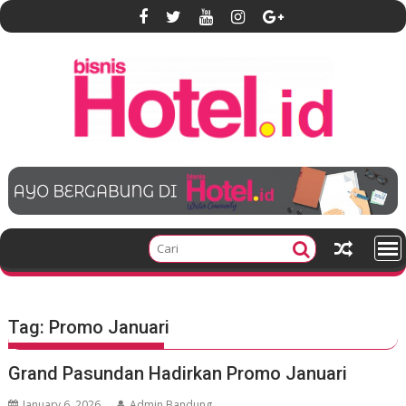
S
k
i
p
t
o
c
o
n
t
e
n
t
Tag:
Promo Januari
Grand Pasundan Hadirkan Promo Januari
January 6, 2026
Admin Bandung