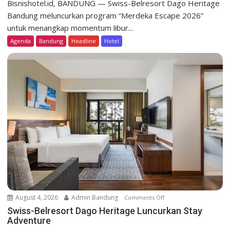
Bisnishotel.id, BANDUNG — Swiss-Belresort Dago Heritage
i
Bandung meluncurkan program “Merdeka Escape 2026”
s
untuk menangkap momentum libur...
s
Agenda
Bandung
Headline
Hotel
-
B
e
l
r
e
s
o
r
t
D
a
g
o
August 4, 2026
Admin Bandung
Comments Off
o
H
n
Swiss-Belresort Dago Heritage Luncurkan Stay
e
Adventure
S
r