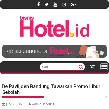
S
k
i
p
t
o
c
o
n
t
e
n
t
De Paviljoen Bandung Tawarkan Promo Libur
Sekolah
June 26, 2026
Admin Bandung