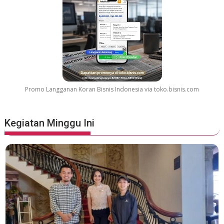
a
t
e
s
t
M
o
v
Promo Langganan Koran Bisnis Indonesia via toko.bisnis.com
i
e
S
Kegiatan Minggu Ini
o
u
n
d
t
r
a
c
k