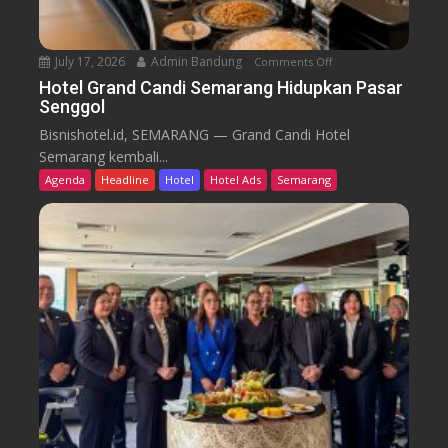
r
e
n
July 17, 2026
Admin Bandung
Comments Off
o
W
n
Hotel Grand Candi Semarang Hidupkan Pasar
o
Senggol
H
r
o
Bisnishotel.id, SEMARANG — Grand Candi Hotel
k
t
Semarang kembali...
F
e
Agenda
Headline
Hotel
Hotel Ads
Semarang
r
l
o
G
m
r
C
a
a
n
f
d
e
C
a
n
d
i
S