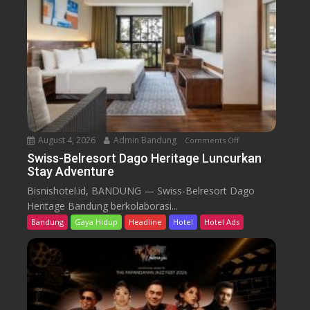
l
r
e
s
o
r
t
D
a
August 4, 2026
Admin Bandung
Comments Off
o
g
n
Swiss-Belresort Dago Heritage Luncurkan
o
Stay Adventure
S
H
w
Bisnishotel.id, BANDUNG — Swiss-Belresort Dago
e
i
Heritage Bandung berkolaborasi...
r
s
i
Bandung
Gaya Hidup
Headline
Hotel
Hotel Ads
s
t
-
a
B
g
e
e
l
T
r