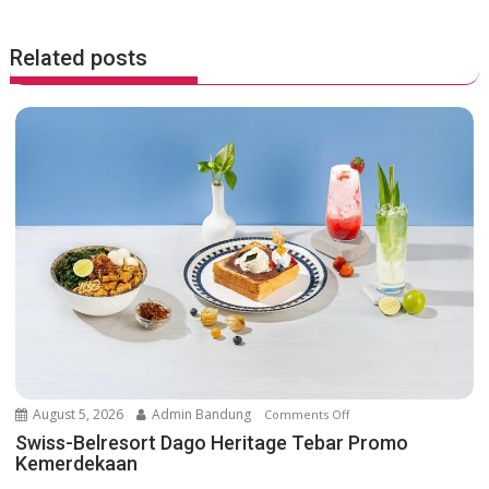
s
t
Related posts
n
a
v
i
g
a
t
i
o
n
August 5, 2026
Admin Bandung
Comments Off
o
n
Swiss-Belresort Dago Heritage Tebar Promo
Kemerdekaan
S
w