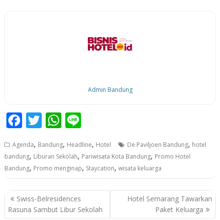
Admin Bandung
F
T
W
Li
ac
w
h
n
,
,
,
,
Agenda
Bandung
Headline
Hotel
De Paviljoen Bandung
hotel
e
itt
at
e
,
,
,
bandung
Liburan Sekolah
Pariwisata Kota Bandung
Promo Hotel
b
er
s
,
,
,
Bandung
Promo menginap
Staycation
wisata keluarga
o
A
o
p
P
Swiss-Belresidences
Hotel Semarang Tawarkan
k
p
o
Rasuna Sambut Libur Sekolah
Paket Keluarga