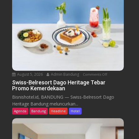
August 5, 2026
Admin Bandung
Comments Off
o
n
Swiss-Belresort Dago Heritage Tebar
Promo Kemerdekaan
S
w
Bisnishotel.id, BANDUNG — Swiss-Belresort Dago
i
Heritage Bandung meluncurkan...
s
Agenda
Bandung
Headline
Hotel
s
-
B
e