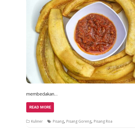
membedakan…
READ MORE
,
,
Kuliner
Pisang
Pisang Goreng
Pisang Roa