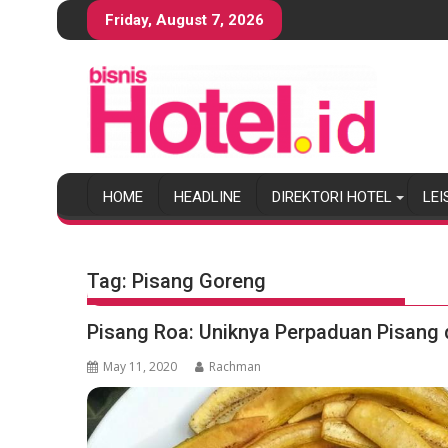
S
Friday, August 7, 2026
k
i
p
t
o
c
o
HOME
HEADLINE
DIREKTORI HOTEL
LEI
n
t
e
n
Tag:
Pisang Goreng
t
Pisang Roa: Uniknya Perpaduan Pisang
May 11, 2020
Rachman