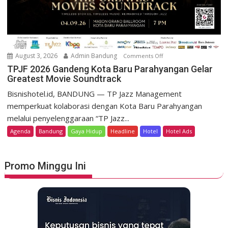
t
m
D
o
a
K
g
e
o
m
August 3, 2026
Admin Bandung
Comments Off
o
H
e
n
TPJF 2026 Gandeng Kota Baru Parahyangan Gelar
e
r
Greatest Movie Soundtrack
T
r
d
P
Bisnishotel.id, BANDUNG — TP Jazz Management
i
e
J
memperkuat kolaborasi dengan Kota Baru Parahyangan
t
k
F
a
melalui penyelenggaraan “TP Jazz...
a
2
g
Agenda
Bandung
Gaya Hidup
Headline
Hotel
Hotel Ads
a
0
e
n
2
L
6
u
Promo Minggu Ini
G
n
a
c
n
u
d
r
e
k
n