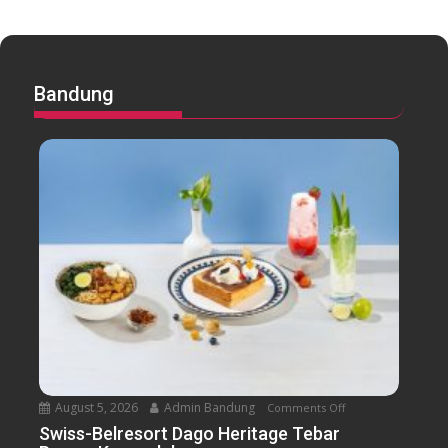
Bandung
August 5, 2026
Admin Bandung
Comments Off
o
n
Swiss-Belresort Dago Heritage Tebar