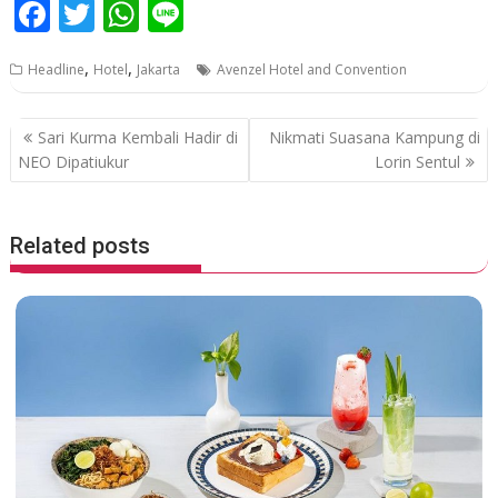
F
T
W
Li
ac
w
h
n
,
,
Headline
Hotel
Jakarta
Avenzel Hotel and Convention
e
itt
at
e
b
er
s
P
Sari Kurma Kembali Hadir di
Nikmati Suasana Kampung di
o
A
o
NEO Dipatiukur
Lorin Sentul
o
p
s
k
p
t
Related posts
n
a
v
i
g
a
t
i
o