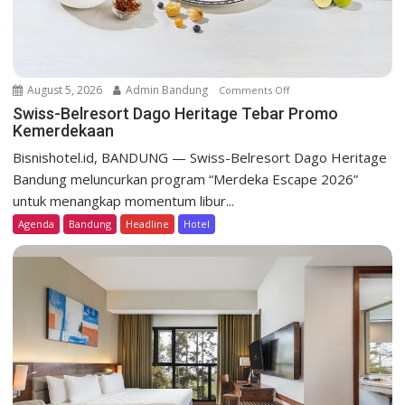
n
August 5, 2026
Admin Bandung
Comments Off
o
n
Swiss-Belresort Dago Heritage Tebar Promo
Kemerdekaan
S
w
Bisnishotel.id, BANDUNG — Swiss-Belresort Dago Heritage
i
Bandung meluncurkan program “Merdeka Escape 2026”
s
untuk menangkap momentum libur...
s
Agenda
Bandung
Headline
Hotel
-
B
e
l
r
e
s
o
r