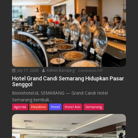
r
a
r
o
n
o
B
m
i
B
d
a
i
r
k
u
T
r
e
n
July 17, 2026
Admin Bandung
Comments Off
o
W
n
Hotel Grand Candi Semarang Hidupkan Pasar
o
Senggol
H
r
o
Bisnishotel.id, SEMARANG — Grand Candi Hotel
k
t
Semarang kembali...
F
e
Agenda
Headline
Hotel
Hotel Ads
Semarang
r
l
o
G
m
r
C
a
a