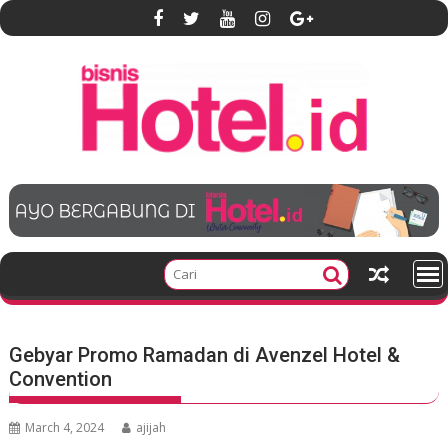
S
k
i
p
t
o
c
o
n
t
e
n
t
Gebyar Promo Ramadan di Avenzel Hotel &
Convention
March 4, 2024
ajijah