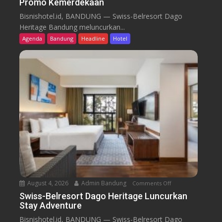
Promo Kemerdekaan
S
w
Bisnishotel.id, BANDUNG — Swiss-Belresort Dago
i
Heritage Bandung meluncurkan...
s
Agenda
Bandung
Headline
Hotel
s
-
B
e
l
r
e
s
o
r
t
D
a
August 4, 2026
Admin Bandung
Comments Off
o
g
n
Swiss-Belresort Dago Heritage Luncurkan
o
Stay Adventure
S
H
w
Bisnishotel.id, BANDUNG — Swiss-Belresort Dago
e