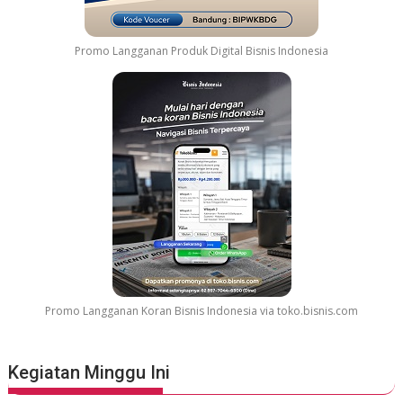
G
e
l
Promo Langganan Produk Digital Bisnis Indonesia
a
r
G
r
e
a
t
e
s
t
M
o
v
Promo Langganan Koran Bisnis Indonesia via toko.bisnis.com
i
e
S
Kegiatan Minggu Ini
o
u