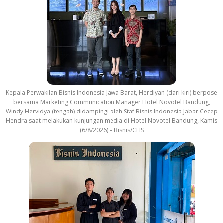
Kepala Perwakilan Bisnis Indonesia Jawa Barat, Herdiyan (dari kiri) berpose
bersama Marketing Communication Manager Hotel Novotel Bandung,
Windy Hervidya (tengah) didampingi oleh Staf Bisnis Indonesia Jabar Cecep
Hendra saat melakukan kunjungan media di Hotel Novotel Bandung, Kamis
(6/8/2026) – Bisnis/CHS