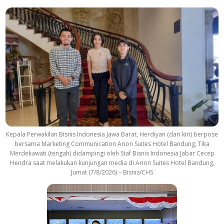
Kepala Perwakilan Bisnis Indonesia Jawa Barat, Herdiyan (dari kiri) berpose
bersama Marketing Communication Arion Suites Hotel Bandung, Tika
Merdekawati (tengah) didampingi oleh Staf Bisnis Indonesia Jabar Cecep
Hendra saat melakukan kunjungan media di Arion Suites Hotel Bandung,
Jumat (7/8/2026) – Bisnis/CHS