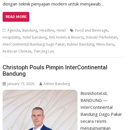
dengan teknik penyajian modern untuk menjawab…
READ MORE
,
,
,
,
Agenda
Bandung
Headline
Hotel
Food and Beverage
,
,
,
,
Hospitality
hotel bandung
IHG Hotels & Resorts
Industri Perhotelan
,
,
,
InterContinental Bandung Dago Pakar
Kuliner Bandung
Menu Baru
,
Restoran Chinese
Tian Jing Lou
Christoph Pouls Pimpin InterContinental
Bandung
January 15, 2026
Admin Bandung
Bisnishotel.id,
BANDUNG —
InterContinental
Bandung Dago Pakar
secara resmi
mengumumkan