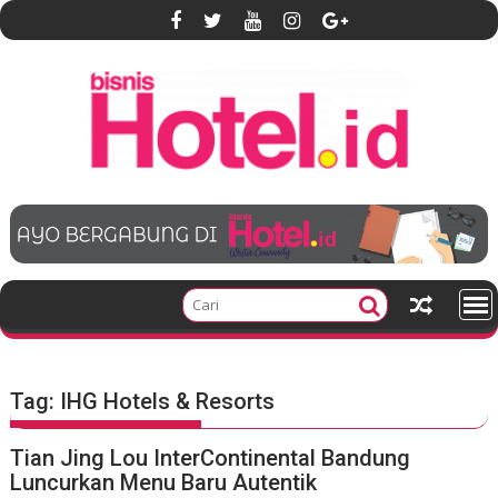
S
k
i
p
t
o
c
o
n
t
e
n
t
Tag:
IHG Hotels & Resorts
Tian Jing Lou InterContinental Bandung
Luncurkan Menu Baru Autentik