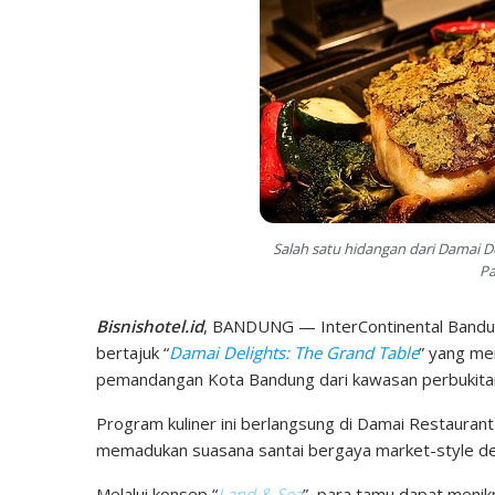
Salah satu hidangan dari Damai D
Pa
Bisnishotel.id
, BANDUNG — InterContinental Bandu
bertajuk “
Damai Delights: The Grand Table
” yang m
pemandangan Kota Bandung dari kawasan perbukita
Program kuliner ini berlangsung di Damai Restaura
memadukan suasana santai bergaya market-style den
Melalui konsep “
Land & Sea
”, para tamu dapat menik