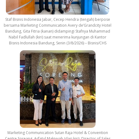
Staf Bisnis Indonesia Jabar, Cecep Hendra (tengah) berpose
bersama Marketing Communication Avery de’Grandcity Hotel
Bandung, Gita Fitria (kanan) didampingi Stafnya Muhammad
Nabil Fadlullah (kiri) saat menerima kunjungan di Kantor
Bisnis Indonesia Bandung, Senin (3/8/2026) – Bisnis/CHS
Marketing Communication Sutan Raja Hotel & Convention
Centre Soreang, Arfatul Makiyyah (dari kiri), Director of Sales