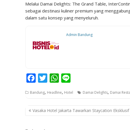
Melalui Damai Delights: The Grand Table, InterCon
sebagai destinasi kuliner premium yang menggabung
dalam satu konsep yang menyeluruh.
Admin Bandung
F
T
W
Li
ac
w
h
n
,
,
,
Bandung
Headline
Hotel
Damai Delights
Damai Rest
e
itt
at
e
b
er
s
P
Vasaka Hotel Jakarta Tawarkan Staycation Eksklusif
o
A
o
o
p
s