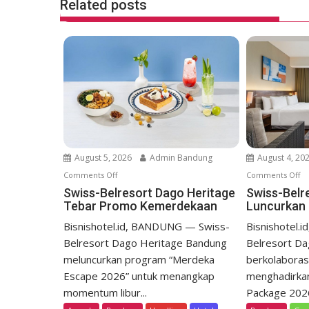
k
p
Related posts
t
n
a
v
i
g
a
t
i
August 5, 2026
Admin Bandung
August 4, 20
o
Comments Off
o
Comments Off
o
n
n
n
Swiss-Belresort Dago Heritage
Swiss-Belr
Tebar Promo Kemerdekaan
Luncurkan 
S
S
w
w
Bisnishotel.id, BANDUNG — Swiss-
Bisnishotel.
i
i
Belresort Dago Heritage Bandung
Belresort D
s
s
meluncurkan program “Merdeka
berkolabora
s
s
Escape 2026” untuk menangkap
menghadirka
-
-
momentum libur...
Package 2026,
B
B