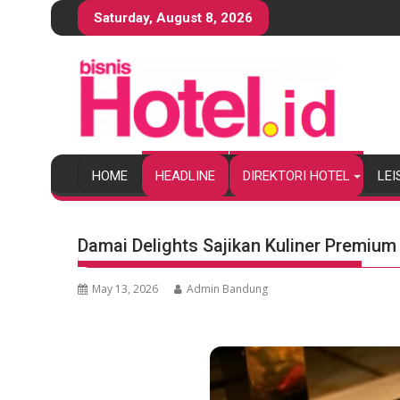
S
Saturday, August 8, 2026
k
i
p
t
o
c
o
HOME
HEADLINE
DIREKTORI HOTEL
LEI
n
t
e
Damai Delights Sajikan Kuliner Premium
n
t
May 13, 2026
Admin Bandung