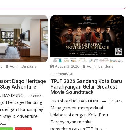
26
Admin Bandung
August 3, 2026
Admin Bandung
Comments Off
o
n
esort Dago Heritage
TPJF 2026 Gandeng Kota Baru
Stay Adventure
Parahyangan Gelar Greatest
T
Movie Soundtrack
P
id, BANDUNG — Swiss-
J
Bisnishotel.id, BANDUNG — TP Jazz
ago Heritage Bandung
F
Management memperkuat
si dengan Hompimplay
2
kolaborasi dengan Kota Baru
n Stay & Adventure
0
Parahyangan melalui
...
2
penyelenggaraan “TP Jazz...