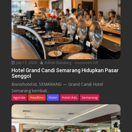
o
n
o
B
m
i
B
d
a
i
r
k
u
T
r
e
n
July 17, 2026
Admin Bandung
Comments Off
o
W
n
Hotel Grand Candi Semarang Hidupkan Pasar
o
Senggol
H
r
o
Bisnishotel.id, SEMARANG — Grand Candi Hotel
k
t
Semarang kembali...
F
e
Agenda
Headline
Hotel
Hotel Ads
Semarang
r
l
o
G
m
r
C
a
a
n