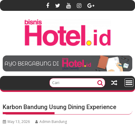
S
k
i
p
t
o
c
o
n
t
e
n
t
Karbon Bandung Usung Dining Experience
May 13, 2026
Admin Bandung