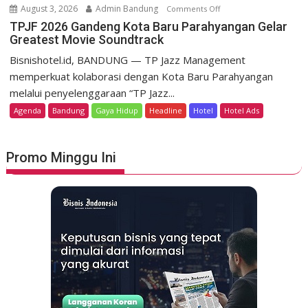
m
August 3, 2026
Admin Bandung
Comments Off
o
H
e
n
TPJF 2026 Gandeng Kota Baru Parahyangan Gelar
e
r
Greatest Movie Soundtrack
T
r
d
P
Bisnishotel.id, BANDUNG — TP Jazz Management
i
e
J
memperkuat kolaborasi dengan Kota Baru Parahyangan
t
k
F
a
melalui penyelenggaraan “TP Jazz...
a
2
g
Agenda
Bandung
Gaya Hidup
Headline
Hotel
Hotel Ads
a
0
e
n
2
L
6
u
Promo Minggu Ini
G
n
a
c
n
u
d
r
e
k
n
a
g
n
K
S
o
t
t
a