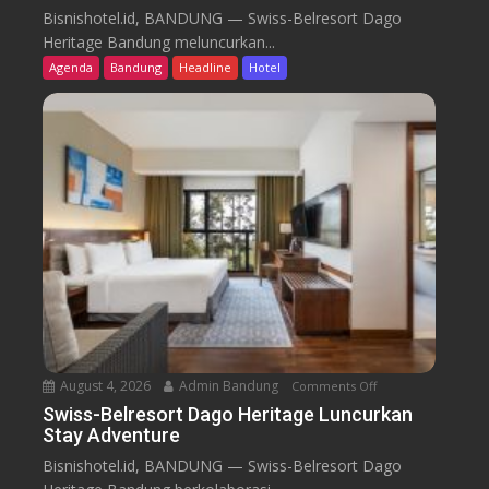
w
Bisnishotel.id, BANDUNG — Swiss-Belresort Dago
i
Heritage Bandung meluncurkan...
s
Agenda
Bandung
Headline
Hotel
s
-
B
e
l
r
e
s
o
r
t
D
a
August 4, 2026
Admin Bandung
Comments Off
o
g
n
Swiss-Belresort Dago Heritage Luncurkan
o
Stay Adventure
S
H
w
Bisnishotel.id, BANDUNG — Swiss-Belresort Dago
e
i