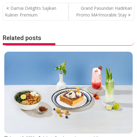
o
A
P
Damai Delights Sajikan
Grand Pasundan Hadirkan
o
p
o
Kuliner Premium
Promo MAYmorable Stay
k
p
s
t
Related posts
n
a
v
i
g
a
t
i
o
n