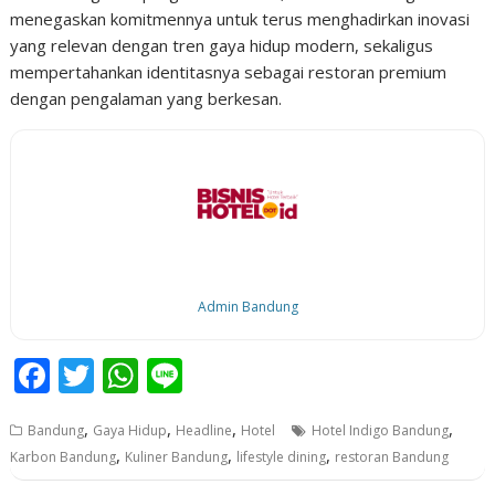
menegaskan komitmennya untuk terus menghadirkan inovasi
yang relevan dengan tren gaya hidup modern, sekaligus
mempertahankan identitasnya sebagai restoran premium
dengan pengalaman yang berkesan.
Admin Bandung
F
T
W
Li
ac
w
h
n
,
,
,
,
Bandung
Gaya Hidup
Headline
Hotel
Hotel Indigo Bandung
e
itt
at
e
,
,
,
Karbon Bandung
Kuliner Bandung
lifestyle dining
restoran Bandung
b
er
s