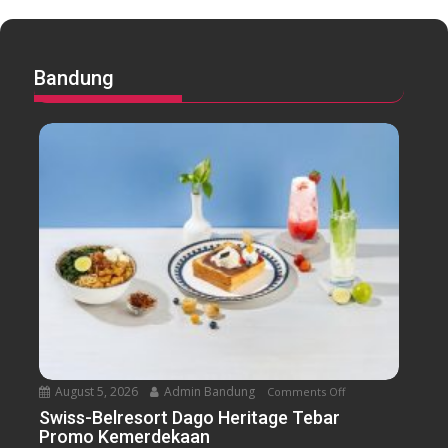
Bandung
August 5, 2026
Admin Bandung
Comments Off
o
n
Swiss-Belresort Dago Heritage Tebar
Promo Kemerdekaan
S