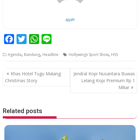
ajijah
F
T
W
Li
ac
w
h
n
,
,
,
Agenda
Bandung
Headline
Hollywings Sport Show
HSS
e
itt
at
e
b
er
s
P
Khas Hotel Tugu Malang:
Jendral Kopi Nusantara Buwas
o
A
o
Christmas Story
Lelang Kopi Premium Rp 1
o
p
Miliar
s
k
p
t
n
Related posts
a
v
i
g