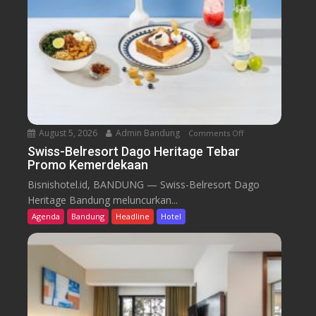
August 5, 2026
Admin Bandung
Comments Off
o
n
Swiss-Belresort Dago Heritage Tebar
Promo Kemerdekaan
S
w
Bisnishotel.id, BANDUNG — Swiss-Belresort Dago
i
Heritage Bandung meluncurkan...
s
Agenda
Bandung
Headline
Hotel
s
-
B
e
l
r