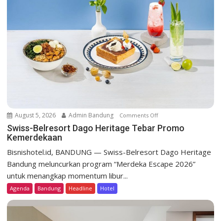
a
t
i
o
n
August 5, 2026
Admin Bandung
Comments Off
o
n
Swiss-Belresort Dago Heritage Tebar Promo
Kemerdekaan
S
w
Bisnishotel.id, BANDUNG — Swiss-Belresort Dago Heritage
i
Bandung meluncurkan program “Merdeka Escape 2026”
s
untuk menangkap momentum libur...
s
Agenda
Bandung
Headline
Hotel
-
B
e