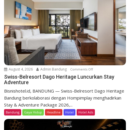
l
r
e
s
o
r
t
D
a
g
o
August 4, 2026
Admin Bandung
Comments Off
o
H
n
Swiss-Belresort Dago Heritage Luncurkan Stay
e
Adventure
S
r
w
Bisnishotel.id, BANDUNG — Swiss-Belresort Dago Heritage
i
i
Bandung berkolaborasi dengan Hompimplay menghadirkan
t
s
a
Stay & Adventure Package 2026,...
s
g
Bandung
Gaya Hidup
Headline
Hotel
Hotel Ads
-
e
B
T
e
e