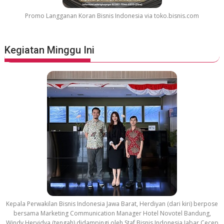
v
Promo Langganan Koran Bisnis Indonesia via toko.bisnis.com
i
e
S
Kegiatan Minggu Ini
o
u
n
d
t
r
a
c
k
Kepala Perwakilan Bisnis Indonesia Jawa Barat, Herdiyan (dari kiri) berpose
bersama Marketing Communication Manager Hotel Novotel Bandung,
Windy Hervidya (tengah) didampingi oleh Staf Bisnis Indonesia Jabar Cecep