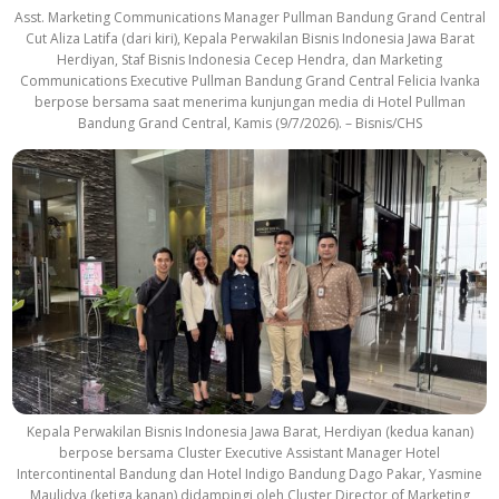
Asst. Marketing Communications Manager Pullman Bandung Grand Central
Cut Aliza Latifa (dari kiri), Kepala Perwakilan Bisnis Indonesia Jawa Barat
Herdiyan, Staf Bisnis Indonesia Cecep Hendra, dan Marketing
Communications Executive Pullman Bandung Grand Central Felicia Ivanka
berpose bersama saat menerima kunjungan media di Hotel Pullman
Bandung Grand Central, Kamis (9/7/2026). – Bisnis/CHS
Kepala Perwakilan Bisnis Indonesia Jawa Barat, Herdiyan (kedua kanan)
berpose bersama Cluster Executive Assistant Manager Hotel
Intercontinental Bandung dan Hotel Indigo Bandung Dago Pakar, Yasmine
Maulidya (ketiga kanan) didampingi oleh Cluster Director of Marketing