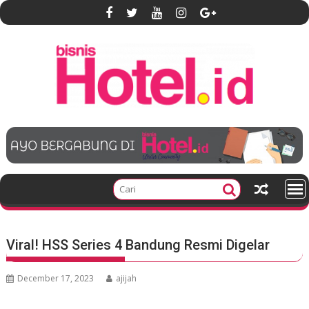
S
k
i
p
t
o
c
o
n
t
e
n
t
Viral! HSS Series 4 Bandung Resmi Digelar
December 17, 2023
ajijah