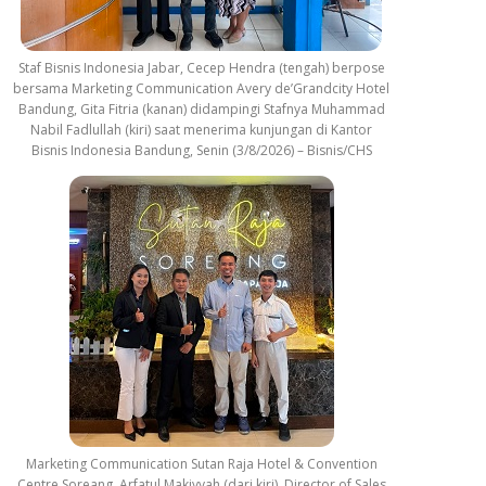
Staf Bisnis Indonesia Jabar, Cecep Hendra (tengah) berpose
bersama Marketing Communication Avery de’Grandcity Hotel
Bandung, Gita Fitria (kanan) didampingi Stafnya Muhammad
Nabil Fadlullah (kiri) saat menerima kunjungan di Kantor
Bisnis Indonesia Bandung, Senin (3/8/2026) – Bisnis/CHS
Marketing Communication Sutan Raja Hotel & Convention
Centre Soreang, Arfatul Makiyyah (dari kiri), Director of Sales