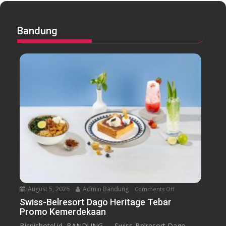
Bandung
August 5, 2026
Admin Bandung
Comments Off
o
n
Swiss-Belresort Dago Heritage Tebar
Promo Kemerdekaan
S
w
Bisnishotel.id, BANDUNG — Swiss-Belresort Dago