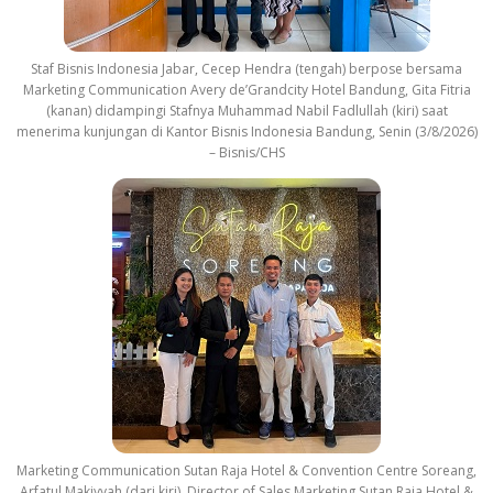
Staf Bisnis Indonesia Jabar, Cecep Hendra (tengah) berpose bersama
Marketing Communication Avery de’Grandcity Hotel Bandung, Gita Fitria
(kanan) didampingi Stafnya Muhammad Nabil Fadlullah (kiri) saat
menerima kunjungan di Kantor Bisnis Indonesia Bandung, Senin (3/8/2026)
– Bisnis/CHS
Marketing Communication Sutan Raja Hotel & Convention Centre Soreang,
Arfatul Makiyyah (dari kiri), Director of Sales Marketing Sutan Raja Hotel &