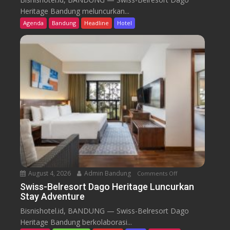
i
Heritage Bandung meluncurkan...
s
Agenda
Bandung
Headline
Hotel
s
-
B
e
l
r
e
s
o
r
t
D
a
August 4, 2026
Admin Bandung
Comments Off
o
g
n
Swiss-Belresort Dago Heritage Luncurkan
o
Stay Adventure
S
H
w
Bisnishotel.id, BANDUNG — Swiss-Belresort Dago
e
i
Heritage Bandung berkolaborasi...
r
s