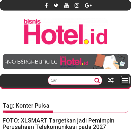
S
k
i
p
t
o
c
o
n
t
e
n
t
Tag:
Konter Pulsa
FOTO: XLSMART Targetkan jadi Pemimpin
Perusahaan Telekomunikasi pada 2027