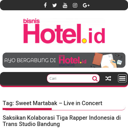
S
k
i
p
t
o
c
o
n
t
e
n
t
Tag:
Sweet Martabak – Live in Concert
Saksikan Kolaborasi Tiga Rapper Indonesia di
Trans Studio Bandung