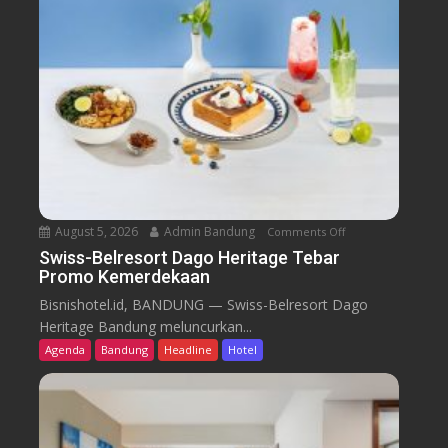
August 5, 2026
Admin Bandung
Comments Off
o
n
Swiss-Belresort Dago Heritage Tebar
Promo Kemerdekaan
S
w
Bisnishotel.id, BANDUNG — Swiss-Belresort Dago
i
Heritage Bandung meluncurkan...
s
Agenda
Bandung
Headline
Hotel
s
-
B
e