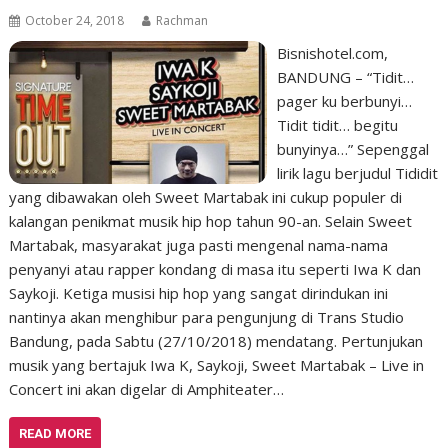
October 24, 2018
Rachman
Bisnishotel.com,
BANDUNG – “Tidit…
pager ku berbunyi…
Tidit tidit… begitu
bunyinya…” Sepenggal
lirik lagu berjudul Tididit
yang dibawakan oleh Sweet Martabak ini cukup populer di
kalangan penikmat musik hip hop tahun 90-an. Selain Sweet
Martabak, masyarakat juga pasti mengenal nama-nama
penyanyi atau rapper kondang di masa itu seperti Iwa K dan
Saykoji. Ketiga musisi hip hop yang sangat dirindukan ini
nantinya akan menghibur para pengunjung di Trans Studio
Bandung, pada Sabtu (27/10/2018) mendatang. Pertunjukan
musik yang bertajuk Iwa K, Saykoji, Sweet Martabak – Live in
Concert ini akan digelar di Amphiteater…
READ MORE