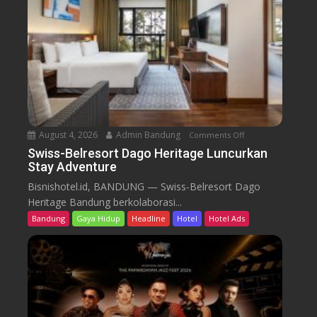
l
r
e
s
o
r
t
D
a
August 4, 2026
Admin Bandung
Comments Off
o
g
n
Swiss-Belresort Dago Heritage Luncurkan
o
Stay Adventure
S
H
w
Bisnishotel.id, BANDUNG — Swiss-Belresort Dago
e
i
Heritage Bandung berkolaborasi...
r
s
i
Bandung
Gaya Hidup
Headline
Hotel
Hotel Ads
s
t
-
a
B
g
e
e
l
T
r
e