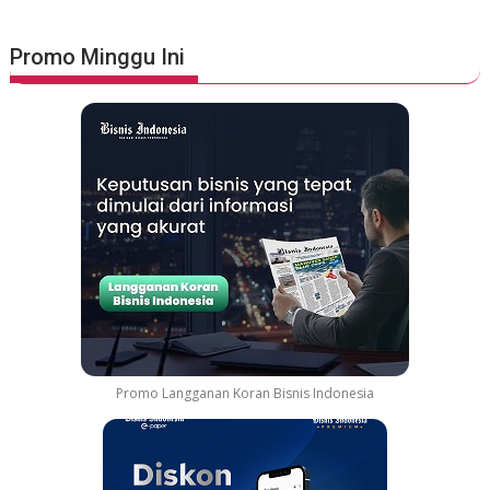
o
s
t
Promo Minggu Ini
s
n
a
v
i
g
a
t
i
o
n
Promo Langganan Koran Bisnis Indonesia