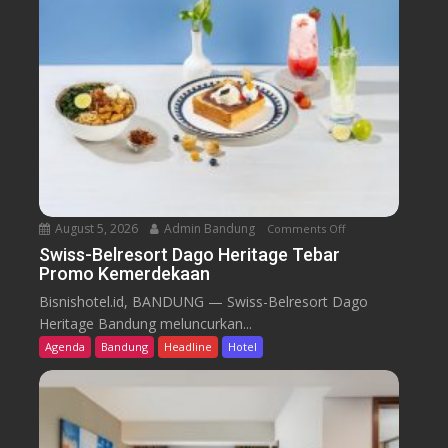
August 5, 2026
Admin Bandung
Comments Off
o
n
Swiss-Belresort Dago Heritage Tebar
Promo Kemerdekaan
S
w
Bisnishotel.id, BANDUNG — Swiss-Belresort Dago
i
Heritage Bandung meluncurkan...
s
Agenda
Bandung
Headline
Hotel
s
-
B
e