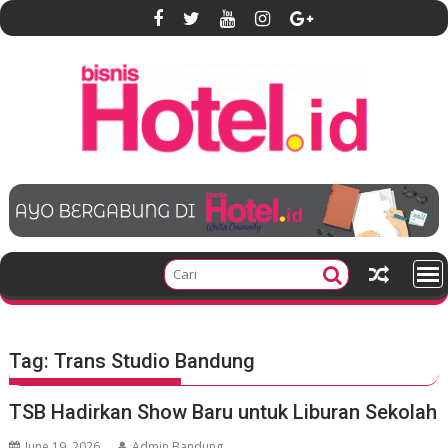
S
k
i
p
t
o
c
o
n
t
e
n
t
Tag:
Trans Studio Bandung
TSB Hadirkan Show Baru untuk Liburan Sekolah
June 19, 2026
Admin Bandung