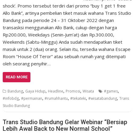
shock‘. Promo tersebut terdiri dari promo “buy 1 get 1 free
Allo Bank”, artinya pembelian tiket masuk wahana Trans Studio
Bandung pada periode 24 – 31 Oktober 2022 dengan
transasksi menggunakan Allo Bank, cukup dengan harga
Rp200.000, Weekdays (Senin-Jum’at) dan Rp.300.000,
Weekends (Sabtu-Minggu) Anda sudah mendapatkan tiket
masuk untuk 2 (dua) orang. Selain itu, tersedia wahana Escape
Room “House Of Teror” atau sebuah rumah yang ditempati
oleh seorang penyihir…
READ MORE
,
,
,
,
,
Bandung
Gaya Hidup
Headline
Promosi
Wisata
#games
,
,
,
,
,
#infobdg
#permainan
#rumahhantu
#tekateki
#wisatabandung
Trans
Studio Bandung
Trans Studio Bandung Gelar Webinar “Bersiap
Lebih Awal Back to New Normal School”