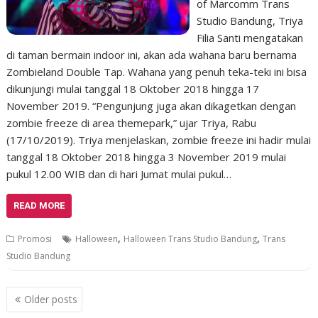
of Marcomm Trans
Studio Bandung, Triya
Filia Santi mengatakan
di taman bermain indoor ini, akan ada wahana baru bernama
Zombieland Double Tap. Wahana yang penuh teka-teki ini bisa
dikunjungi mulai tanggal 18 Oktober 2018 hingga 17
November 2019. “Pengunjung juga akan dikagetkan dengan
zombie freeze di area themepark,” ujar Triya, Rabu
(17/10/2019). Triya menjelaskan, zombie freeze ini hadir mulai
tanggal 18 Oktober 2018 hingga 3 November 2019 mulai
pukul 12.00 WIB dan di hari Jumat mulai pukul…
READ MORE
,
,
Promosi
Halloween
Halloween Trans Studio Bandung
Trans
Studio Bandung
P
Older posts