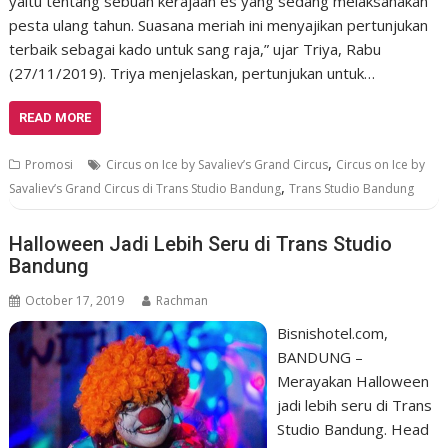
yaitu tentang sebuah kerajaan es yang sedang melaksanakan
pesta ulang tahun. Suasana meriah ini menyajikan pertunjukan
terbaik sebagai kado untuk sang raja,” ujar Triya, Rabu
(27/11/2019). Triya menjelaskan, pertunjukan untuk…
READ MORE
,
Promosi
Circus on Ice by Savaliev’s Grand Circus
Circus on Ice by
,
Savaliev’s Grand Circus di Trans Studio Bandung
Trans Studio Bandung
Halloween Jadi Lebih Seru di Trans Studio
Bandung
October 17, 2019
Rachman
Bisnishotel.com,
BANDUNG –
Merayakan Halloween
jadi lebih seru di Trans
Studio Bandung. Head