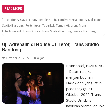
READ MORE
,
,
,
Bandung
Gaya Hidup
Headline
Family Entertainment
Mal Trans
,
,
,
Studio Bandung
Pertunjukan Teatrikal
Taman Hiburan
Trans
,
,
,
Entertainment
Trans Studio
Trans Studio Bandung
Wisata Bandung
Uji Adrenalin di House Of Teror, Trans Studio
Bandung
October 25, 2022
ajijah
Bisnishotel, BANDUNG
– Dalam rangka
menyambut hari
Halloween yang jatuh
pada tanggal 31
Oktober 2022. Trans
Studio Bandung
hadirkan promo ‘double