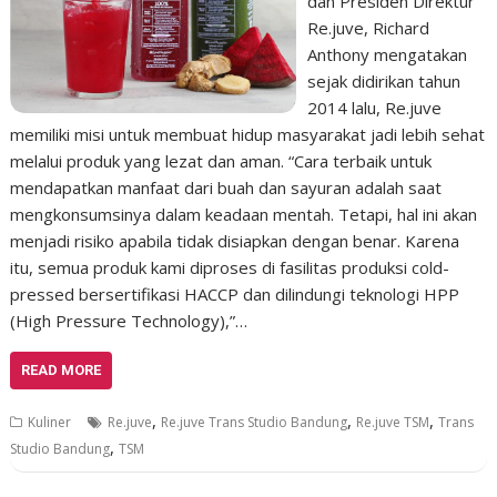
dan Presiden Direktur
Re.juve, Richard
Anthony mengatakan
sejak didirikan tahun
2014 lalu, Re.juve
memiliki misi untuk membuat hidup masyarakat jadi lebih sehat
melalui produk yang lezat dan aman. “Cara terbaik untuk
mendapatkan manfaat dari buah dan sayuran adalah saat
mengkonsumsinya dalam keadaan mentah. Tetapi, hal ini akan
menjadi risiko apabila tidak disiapkan dengan benar. Karena
itu, semua produk kami diproses di fasilitas produksi cold-
pressed bersertifikasi HACCP dan dilindungi teknologi HPP
(High Pressure Technology),”…
READ MORE
,
,
,
Kuliner
Re.juve
Re.juve Trans Studio Bandung
Re.juve TSM
Trans
,
Studio Bandung
TSM