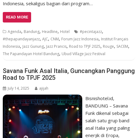
Indonesia, sekaligus bagian dari program…
READ MORE
,
,
,
,
Agenda
Bandung
Headline
Hotel
#pecintajazz
,
,
,
,
#thepapandayanjazz
AJC
CNM
Forum Jazz Indonesia
Institut Français
,
,
,
,
,
,
Indonesia
Jazz Gunung
Jazz Prancis
Road to TPJF 2025
Rouge
SACEM
,
The Papandayan Hotel Bandung
Ubud Village Jazz Festival
Savana Funk Asal Italia, Guncangkan Panggung
Road to TPJF 2025
July 14, 2025
ajijah
Bisnishotel.id,
BANDUNG – Savana
Funk dikenal sebagai
salah satu grup band
asal Italia yang paling
enerjik di Eropa,