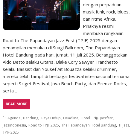
dengan perpaduan
musik funk, rock, blues,
dan ritme Afrika.
Pihaknya resmi
membuka rangkaian
Road to The Papandayan Jazz Fest (TPJF) 2025 dengan
penampilan memukau di Suagi Ballroom, The Papandayan
Hotel Bandung pada hari, Jumat, 11 Juli 2025. Beranggotakan
Aldo Betto selaku Gitaris, ⁠Blake Cory Sawyer Franchetto
selaku Bassist dan Yousef Ait Bouazza selaku drummer,
mereka telah tampil di berbagai festival internasional ternama
seperti Sziget Festival, Jova Beach Party, dan Firenze Rocks,
serta…
READ MORE
,
,
,
,
,
Agenda
Bandung
Gaya Hidup
Headline
Hotel
Jazzfest
,
,
,
,
Jazzindonesia
Road to TPJF 2025
The Papandayan Hotel Bandung
TPJazz
TPJF 2025