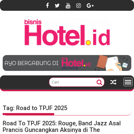
S
k
i
p
t
o
c
o
n
t
e
n
t
Tag:
Road to TPJF 2025
Road To TPJF 2025: Rouge, Band Jazz Asal
Prancis Guncangkan Aksinya di The