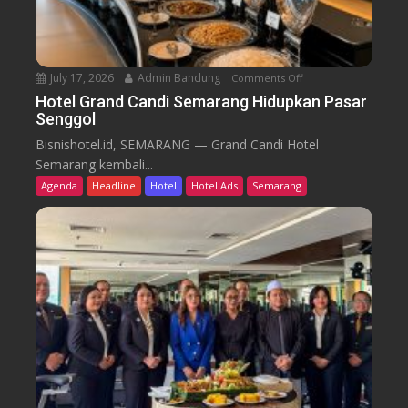
u
T
r
e
n
July 17, 2026
Admin Bandung
Comments Off
o
W
n
Hotel Grand Candi Semarang Hidupkan Pasar
o
Senggol
H
r
o
Bisnishotel.id, SEMARANG — Grand Candi Hotel
k
t
Semarang kembali...
F
e
Agenda
Headline
Hotel
Hotel Ads
Semarang
r
l
o
G
m
r
C
a
a
n
f
d
e
C
a
n
d
i