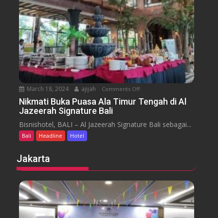
t
o
a
t
r
e
a
l
J
i
m
b
March 18, 2024
ajijah
Comments Off
o
a
n
Nikmati Buka Puasa Ala Timur Tengah di Al
r
Jazeerah Signature Bali
N
a
i
Bisnishotel, BALI – Al Jazeerah Signature Bali sebagai...
n
k
B
Bali
Headline
Hotel
m
e
a
Jakarta
a
t
c
i
h
B
B
u
a
k
l
a