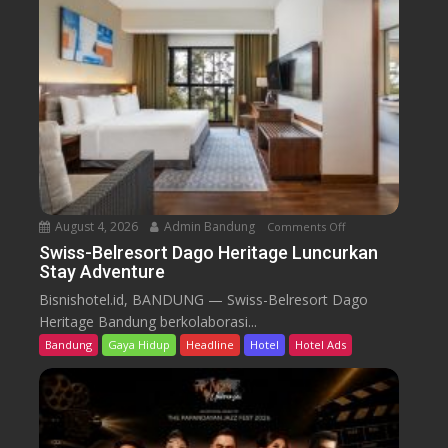
e
l
r
e
s
o
r
t
D
a
August 4, 2026
Admin Bandung
Comments Off
o
g
n
Swiss-Belresort Dago Heritage Luncurkan
o
Stay Adventure
S
H
w
Bisnishotel.id, BANDUNG — Swiss-Belresort Dago
e
i
Heritage Bandung berkolaborasi...
r
s
i
Bandung
Gaya Hidup
Headline
Hotel
Hotel Ads
s
t
-
a
B
g
e
e
l