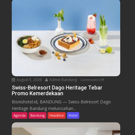
August 5, 2026
Admin Bandung
Comments Off
o
n
Swiss-Belresort Dago Heritage Tebar
Promo Kemerdekaan
S
w
Bisnishotel.id, BANDUNG — Swiss-Belresort Dago
i
Heritage Bandung meluncurkan...
s
Agenda
Bandung
Headline
Hotel
s
-
B