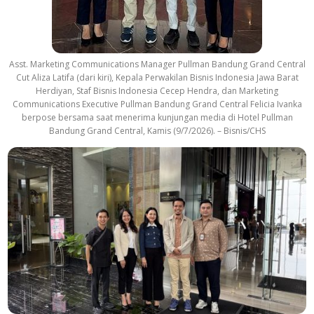
Asst. Marketing Communications Manager Pullman Bandung Grand Central
Cut Aliza Latifa (dari kiri), Kepala Perwakilan Bisnis Indonesia Jawa Barat
Herdiyan, Staf Bisnis Indonesia Cecep Hendra, dan Marketing
Communications Executive Pullman Bandung Grand Central Felicia Ivanka
berpose bersama saat menerima kunjungan media di Hotel Pullman
Bandung Grand Central, Kamis (9/7/2026). – Bisnis/CHS