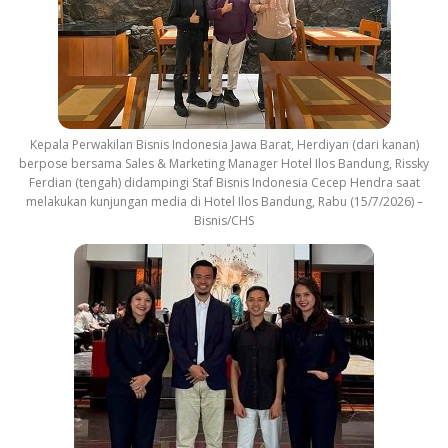
Kepala Perwakilan Bisnis Indonesia Jawa Barat, Herdiyan (dari kanan)
berpose bersama Sales & Marketing Manager Hotel Ilos Bandung, Rissky
Ferdian (tengah) didampingi Staf Bisnis Indonesia Cecep Hendra saat
melakukan kunjungan media di Hotel Ilos Bandung, Rabu (15/7/2026) –
Bisnis/CHS