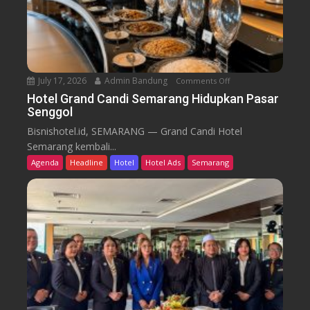
i
r
k
u
T
r
e
n
July 17, 2026
Admin Bandung
Comments Off
o
W
n
Hotel Grand Candi Semarang Hidupkan Pasar
o
Senggol
H
r
o
Bisnishotel.id, SEMARANG — Grand Candi Hotel
k
t
Semarang kembali...
F
e
Agenda
Headline
Hotel
Hotel Ads
Semarang
r
l
o
G
m
r
C
a
a
n
f
d
e
C
a
n
d