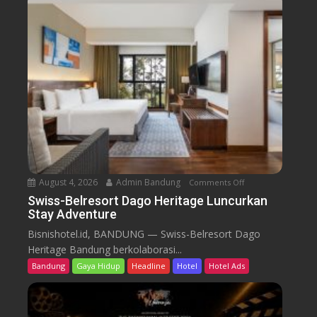
-
B
e
l
r
e
s
o
r
t
D
a
August 4, 2026
Admin Bandung
Comments Off
o
g
n
Swiss-Belresort Dago Heritage Luncurkan
o
Stay Adventure
S
H
w
Bisnishotel.id, BANDUNG — Swiss-Belresort Dago
e
i
Heritage Bandung berkolaborasi...
r
s
i
Bandung
Gaya Hidup
Headline
Hotel
Hotel Ads
s
t
-
a
B
g