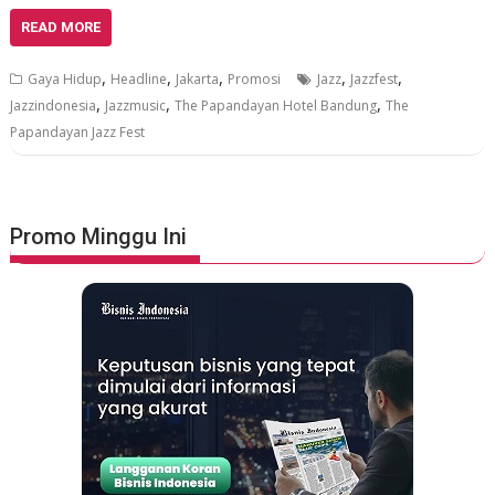
READ MORE
,
,
,
,
,
Gaya Hidup
Headline
Jakarta
Promosi
Jazz
Jazzfest
,
,
,
Jazzindonesia
Jazzmusic
The Papandayan Hotel Bandung
The
Papandayan Jazz Fest
Promo Minggu Ini