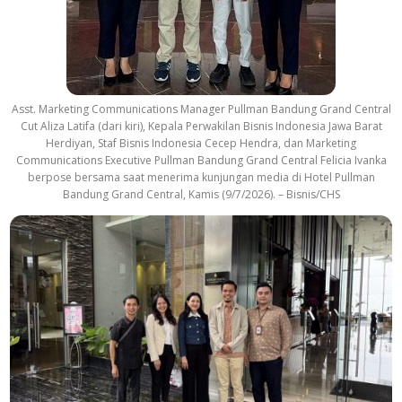
Asst. Marketing Communications Manager Pullman Bandung Grand Central
Cut Aliza Latifa (dari kiri), Kepala Perwakilan Bisnis Indonesia Jawa Barat
Herdiyan, Staf Bisnis Indonesia Cecep Hendra, dan Marketing
Communications Executive Pullman Bandung Grand Central Felicia Ivanka
berpose bersama saat menerima kunjungan media di Hotel Pullman
Bandung Grand Central, Kamis (9/7/2026). – Bisnis/CHS