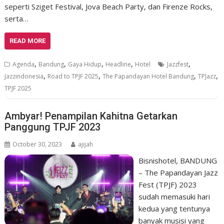
seperti Sziget Festival, Jova Beach Party, dan Firenze Rocks,
serta…
READ MORE
,
,
,
,
,
Agenda
Bandung
Gaya Hidup
Headline
Hotel
Jazzfest
,
,
,
,
Jazzindonesia
Road to TPJF 2025
The Papandayan Hotel Bandung
TPJazz
TPJF 2025
Ambyar! Penampilan Kahitna Getarkan
Panggung TPJF 2023
October 30, 2023
ajijah
Bisnishotel, BANDUNG
– The Papandayan Jazz
Fest (TPJF) 2023
sudah memasuki hari
kedua yang tentunya
banyak musisi yang