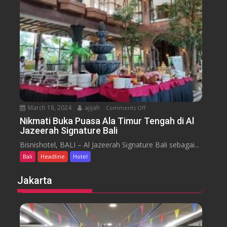
m
e
n
H
y
t
o
a
t
r
e
a
l
J
i
m
b
March 18, 2024
ajijah
Comments Off
o
a
n
Nikmati Buka Puasa Ala Timur Tengah di Al
r
Jazeerah Signature Bali
N
a
i
Bisnishotel, BALI – Al Jazeerah Signature Bali sebagai...
n
k
B
Bali
Headline
Hotel
m
e
a
Jakarta
a
t
c
i
h
B
B
u
a