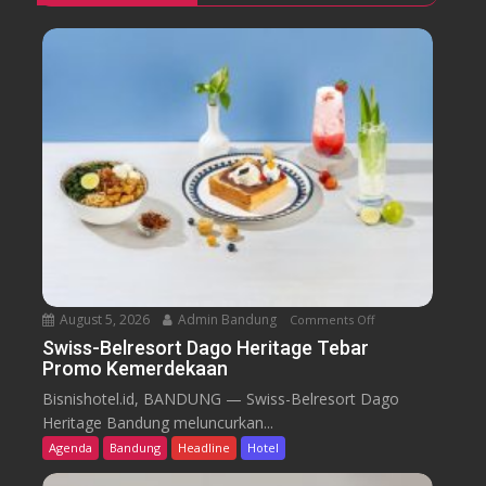
August 5, 2026
Admin Bandung
Comments Off
o
n
Swiss-Belresort Dago Heritage Tebar
Promo Kemerdekaan
S
w
Bisnishotel.id, BANDUNG — Swiss-Belresort Dago
i
Heritage Bandung meluncurkan...
s
Agenda
Bandung
Headline
Hotel
s