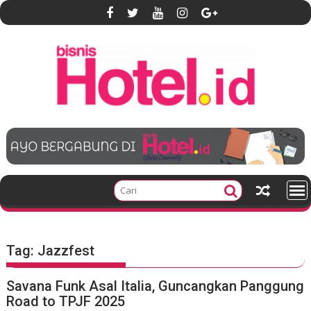
S
k
i
p
t
o
c
o
n
t
e
n
t
Tag:
Jazzfest
Savana Funk Asal Italia, Guncangkan Panggung
Road to TPJF 2025