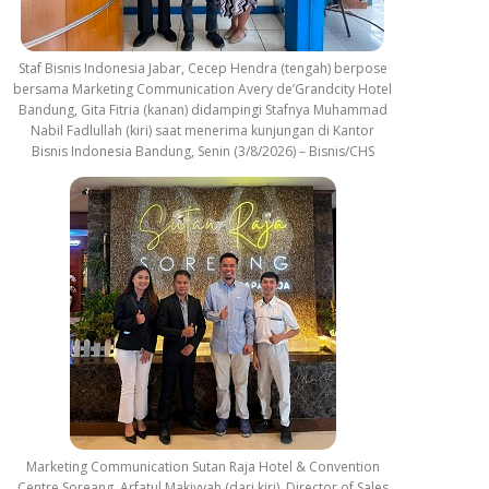
Staf Bisnis Indonesia Jabar, Cecep Hendra (tengah) berpose
bersama Marketing Communication Avery de’Grandcity Hotel
Bandung, Gita Fitria (kanan) didampingi Stafnya Muhammad
Nabil Fadlullah (kiri) saat menerima kunjungan di Kantor
Bisnis Indonesia Bandung, Senin (3/8/2026) – Bisnis/CHS
Marketing Communication Sutan Raja Hotel & Convention
Centre Soreang, Arfatul Makiyyah (dari kiri), Director of Sales