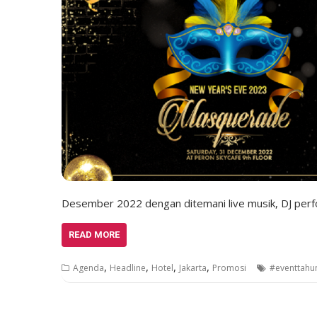
Desember 2022 dengan ditemani live musik, DJ per
READ MORE
,
,
,
,
Agenda
Headline
Hotel
Jakarta
Promosi
#eventtahu