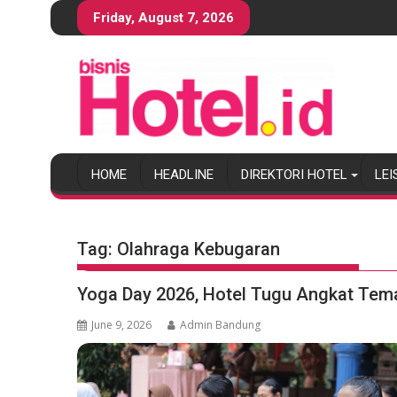
S
Friday, August 7, 2026
k
i
p
t
o
c
o
HOME
HEADLINE
DIREKTORI HOTEL
LEI
n
t
e
n
Tag:
Olahraga Kebugaran
t
Yoga Day 2026, Hotel Tugu Angkat Te
June 9, 2026
Admin Bandung