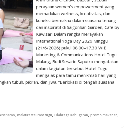
perayaan women’s empowerment yang
memadukan wellness, kreativitas, dan
koneksi bermakna dalam suasana tenang
dan inspiratif di SaigonSan Garden, Café by
Kawisari Dalam rangka merayakan
International Yoga Day 2026 Minggu
(21/6/2026) pukul 08.00–17.30 WIB.
Marketing & Communications Hotel Tugu
Malang, Budi Sesario Saputro mengatakan
dalam kegiatan tersebut Hotel Tugu
mengajak para tamu menikmati hari yang
gkan tubuh, pikiran, dan jiwa. “Berlokasi di tengah suasana
,
,
,
,
esehatan
melatirestaurant tugu
Olahraga Kebugaran
promo makanan