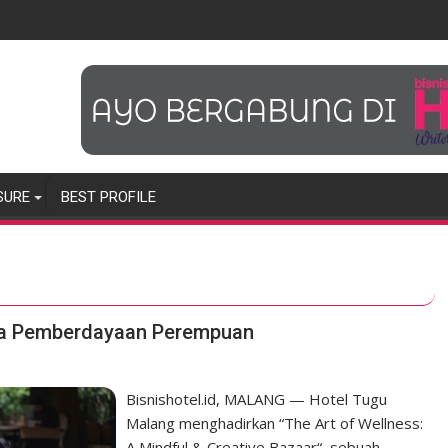
SURE
BEST PROFILE
ma Pemberdayaan Perempuan
Bisnishotel.id, MALANG — Hotel Tugu
Malang menghadirkan “The Art of Wellness:
A Mindful & Creative Bazaar“, sebuah