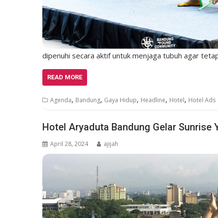
dipenuhi secara aktif untuk menjaga tubuh agar teta
READ MORE
,
,
,
,
,
Agenda
Bandung
Gaya Hidup
Headline
Hotel
Hotel Ads
Hotel Aryaduta Bandung Gelar Sunrise 
April 28, 2024
ajijah