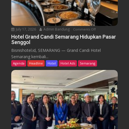
r
k
u
T
r
e
n
July 17, 2026
Admin Bandung
Comments Off
o
W
n
Hotel Grand Candi Semarang Hidupkan Pasar
o
Senggol
H
r
o
Bisnishotel.id, SEMARANG — Grand Candi Hotel
k
t
Semarang kembali...
F
e
Agenda
Headline
Hotel
Hotel Ads
Semarang
r
l
o
G
m
r
C
a
a
n
f
d
e
C
a
n
d