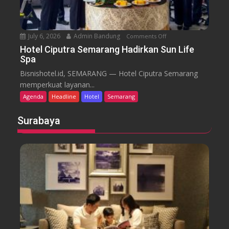
i
S
e
July 6, 2026
Admin Bandung
Comments Off
o
m
n
a
Hotel Ciputra Semarang Hadirkan Sun Life
Spa
H
r
o
a
Bisnishotel.id, SEMARANG — Hotel Ciputra Semarang
t
n
memperkuat layanan...
e
g
Agenda
Headline
Hotel
Semarang
l
H
C
i
Surabaya
i
d
p
u
u
p
t
k
r
a
a
n
S
P
e
a
m
s
a
a