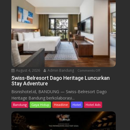
B
e
l
r
e
s
o
r
t
D
a
August 4, 2026
Admin Bandung
Comments Off
o
g
n
Swiss-Belresort Dago Heritage Luncurkan
o
Stay Adventure
S
H
w
Bisnishotel.id, BANDUNG — Swiss-Belresort Dago
e
i
Heritage Bandung berkolaborasi...
r
s
i
Bandung
Gaya Hidup
Headline
Hotel
Hotel Ads
s
t
-
a
B
g
e
e