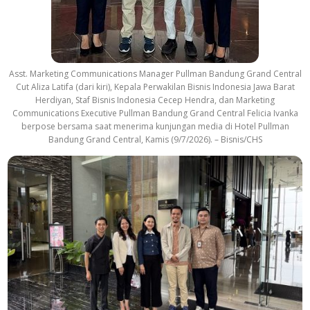
Asst. Marketing Communications Manager Pullman Bandung Grand Central
Cut Aliza Latifa (dari kiri), Kepala Perwakilan Bisnis Indonesia Jawa Barat
Herdiyan, Staf Bisnis Indonesia Cecep Hendra, dan Marketing
Communications Executive Pullman Bandung Grand Central Felicia Ivanka
berpose bersama saat menerima kunjungan media di Hotel Pullman
Bandung Grand Central, Kamis (9/7/2026). – Bisnis/CHS