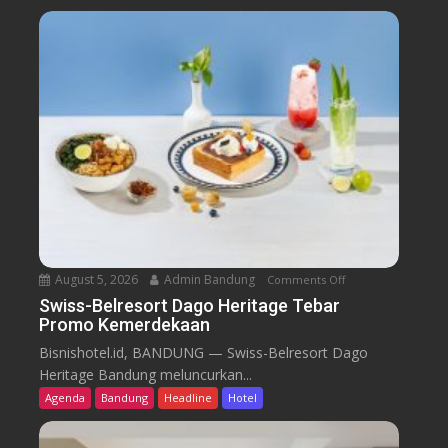
August 5, 2026
Admin Bandung
Comments Off
o
n
Swiss-Belresort Dago Heritage Tebar
Promo Kemerdekaan
S
w
Bisnishotel.id, BANDUNG — Swiss-Belresort Dago
i
Heritage Bandung meluncurkan...
s
Agenda
Bandung
Headline
Hotel
s
-