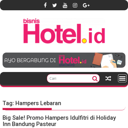
S
k
i
p
t
o
c
o
n
t
e
n
t
Tag:
Hampers Lebaran
Big Sale! Promo Hampers Idulfitri di Holiday
Inn Bandung Pasteur