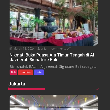
H
y
t
o
a
t
r
e
a
l
J
i
m
b
March 18, 2024
ajijah
Comments Off
o
a
n
Nikmati Buka Puasa Ala Timur Tengah di Al
r
Jazeerah Signature Bali
N
a
i
Bisnishotel, BALI – Al Jazeerah Signature Bali sebagai...
n
k
B
Bali
Headline
Hotel
m
e
a
Jakarta
a
t
c
i
h
B
B
u
a
k
l