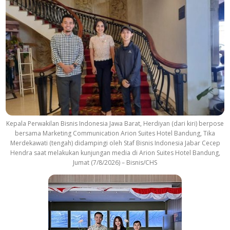
Kepala Perwakilan Bisnis Indonesia Jawa Barat, Herdiyan (dari kiri) berpose
bersama Marketing Communication Arion Suites Hotel Bandung, Tika
Merdekawati (tengah) didampingi oleh Staf Bisnis Indonesia Jabar Cecep
Hendra saat melakukan kunjungan media di Arion Suites Hotel Bandung,
Jumat (7/8/2026) – Bisnis/CHS