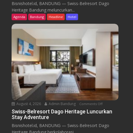
w
Bisnishotel.id, BANDUNG — Swiss-Belresort Dago
i
Heritage Bandung meluncurkan...
s
Agenda
Bandung
Headline
Hotel
s
-
B
e
l
r
e
s
o
r
t
D
a
August 4, 2026
Admin Bandung
Comments Off
o
g
n
Swiss-Belresort Dago Heritage Luncurkan
o
Stay Adventure
S
H
w
Bisnishotel.id, BANDUNG — Swiss-Belresort Dago
e
i
Heritage Bandung berkolaborasi...
r