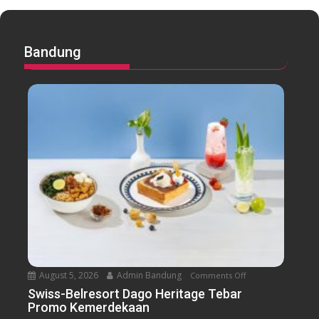
Bandung
August 5, 2026
Admin Bandung
Comments Off
o
n
Swiss-Belresort Dago Heritage Tebar
Promo Kemerdekaan
S