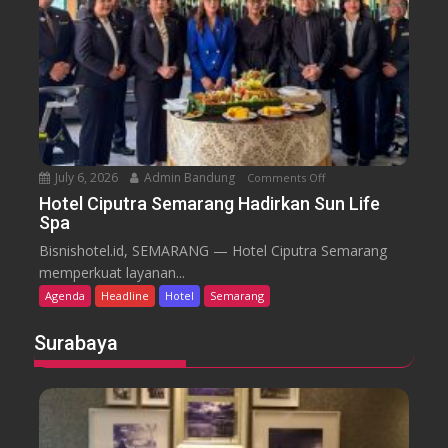
f
d
e
C
a
n
d
i
S
e
July 6, 2026
Admin Bandung
Comments Off
o
m
n
a
Hotel Ciputra Semarang Hadirkan Sun Life
Spa
H
r
o
a
Bisnishotel.id, SEMARANG — Hotel Ciputra Semarang
t
n
memperkuat layanan...
e
g
Agenda
Headline
Hotel
Semarang
l
H
C
i
Surabaya
i
d
p
u
u
p
t
k
r
a