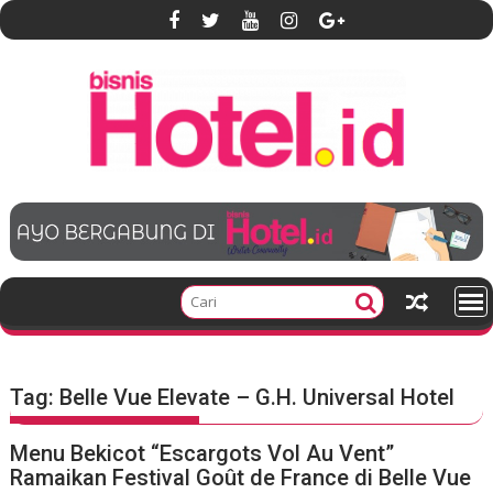
S
k
i
p
t
o
c
o
n
t
e
n
t
Tag:
Belle Vue Elevate – G.H. Universal Hotel
Menu Bekicot “Escargots Vol Au Vent”
Ramaikan Festival Goût de France di Belle Vue