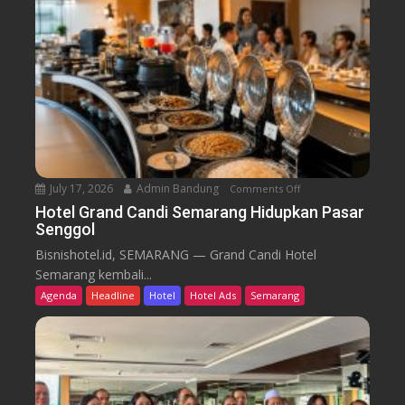
o
n
o
B
m
i
B
d
a
i
r
k
u
T
r
e
n
July 17, 2026
Admin Bandung
Comments Off
o
W
n
Hotel Grand Candi Semarang Hidupkan Pasar
o
Senggol
H
r
o
Bisnishotel.id, SEMARANG — Grand Candi Hotel
k
t
Semarang kembali...
F
e
Agenda
Headline
Hotel
Hotel Ads
Semarang
r
l
o
G
m
r
C
a
a
n