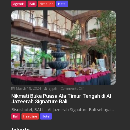
t
d
Agenda
Bali
Headline
Hotel
N
i
y
u
n
s
s
u
s
a
m
e
n
H
y
t
o
a
t
r
e
a
l
J
i
m
b
March 18, 2024
ajijah
Comments Off
o
a
n
Nikmati Buka Puasa Ala Timur Tengah di Al
r
Jazeerah Signature Bali
N
a
i
Bisnishotel, BALI – Al Jazeerah Signature Bali sebagai...
n
k
B
Bali
Headline
Hotel
m
e
a
a