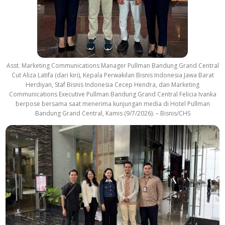
Asst. Marketing Communications Manager Pullman Bandung Grand Central
Cut Aliza Latifa (dari kiri), Kepala Perwakilan Bisnis Indonesia Jawa Barat
Herdiyan, Staf Bisnis Indonesia Cecep Hendra, dan Marketing
Communications Executive Pullman Bandung Grand Central Felicia Ivanka
berpose bersama saat menerima kunjungan media di Hotel Pullman
Bandung Grand Central, Kamis (9/7/2026). – Bisnis/CHS