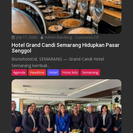
a
i
r
k
u
T
r
e
n
July 17, 2026
Admin Bandung
Comments Off
o
W
n
Hotel Grand Candi Semarang Hidupkan Pasar
o
Senggol
H
r
o
Bisnishotel.id, SEMARANG — Grand Candi Hotel
k
t
Semarang kembali...
F
e
Agenda
Headline
Hotel
Hotel Ads
Semarang
r
l
o
G
m
r
C
a
a
n
f
d
e
C
a
n