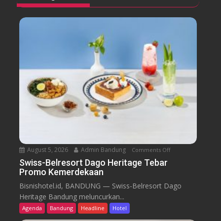
August 5, 2026
Admin Bandung
Comments Off
o
n
Swiss-Belresort Dago Heritage Tebar
Promo Kemerdekaan
S
w
Bisnishotel.id, BANDUNG — Swiss-Belresort Dago
i
Heritage Bandung meluncurkan...
s
Agenda
Bandung
Headline
Hotel
s