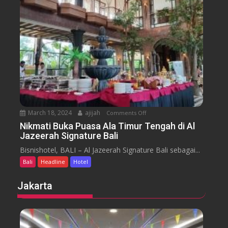
m
e
n
H
y
t
o
a
t
r
e
a
l
J
i
m
b
March 18, 2024
ajijah
Comments Off
o
a
n
Nikmati Buka Puasa Ala Timur Tengah di Al
r
Jazeerah Signature Bali
N
a
i
Bisnishotel, BALI – Al Jazeerah Signature Bali sebagai...
n
k
B
Bali
Headline
Hotel
m
e
a
Jakarta
a
t
c
i
h
B
B
u