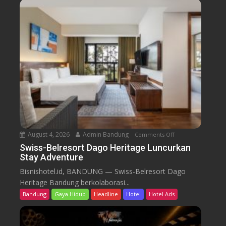
-
B
e
l
r
e
s
o
r
t
D
a
August 4, 2026
Admin Bandung
Comments Off
o
g
n
Swiss-Belresort Dago Heritage Luncurkan
o
Stay Adventure
S
H
w
Bisnishotel.id, BANDUNG — Swiss-Belresort Dago
e
i
Heritage Bandung berkolaborasi...
r
s
i
Bandung
Gaya Hidup
Headline
Hotel
Hotel Ads
s
t
-
a
B