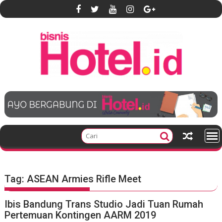
S
k
i
p
t
o
c
o
n
t
e
n
t
Tag:
ASEAN Armies Rifle Meet
Ibis Bandung Trans Studio Jadi Tuan Rumah
Pertemuan Kontingen AARM 2019