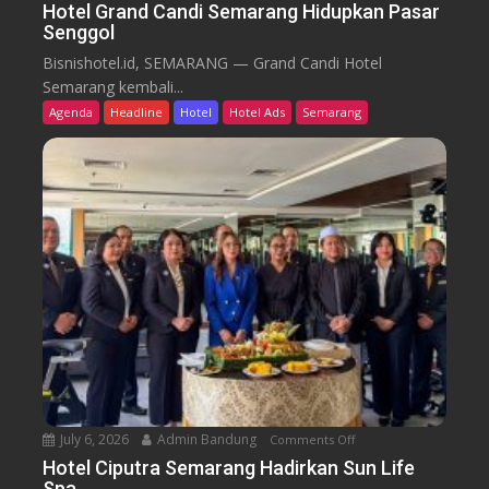
W
n
Hotel Grand Candi Semarang Hidupkan Pasar
o
Senggol
H
r
o
Bisnishotel.id, SEMARANG — Grand Candi Hotel
k
t
Semarang kembali...
F
e
Agenda
Headline
Hotel
Hotel Ads
Semarang
r
l
o
G
m
r
C
a
a
n
f
d
e
C
a
n
d
i
S
e
July 6, 2026
Admin Bandung
Comments Off
o
m
n
a
Hotel Ciputra Semarang Hadirkan Sun Life
Spa
H
r