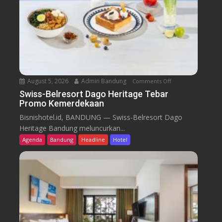
August 5, 2026
Admin Bandung
Comments Off
o
n
Swiss-Belresort Dago Heritage Tebar
Promo Kemerdekaan
S
w
Bisnishotel.id, BANDUNG — Swiss-Belresort Dago
i
Heritage Bandung meluncurkan...
s
Agenda
Bandung
Headline
Hotel
s
-
B
e
l
r
e