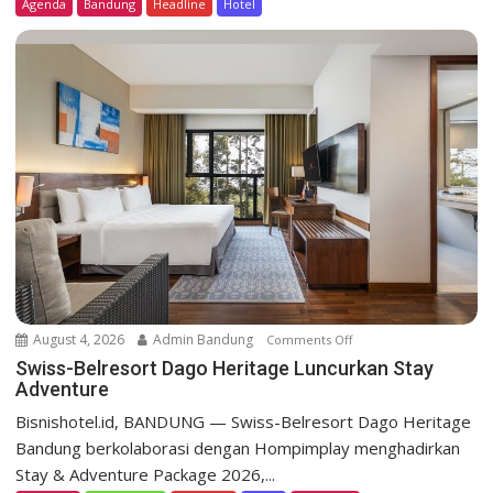
Agenda
Bandung
Headline
Hotel
-
B
e
l
r
e
s
o
r
t
D
a
g
o
August 4, 2026
Admin Bandung
Comments Off
o
H
n
Swiss-Belresort Dago Heritage Luncurkan Stay
e
Adventure
S
r
w
Bisnishotel.id, BANDUNG — Swiss-Belresort Dago Heritage
i
i
Bandung berkolaborasi dengan Hompimplay menghadirkan
t
s
a
Stay & Adventure Package 2026,...
s