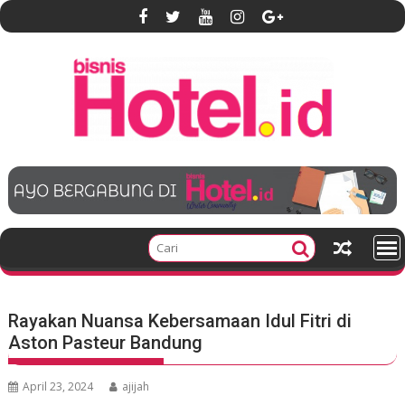
S
k
i
p
t
o
c
o
n
t
e
n
t
Rayakan Nuansa Kebersamaan Idul Fitri di
Aston Pasteur Bandung
April 23, 2024
ajijah