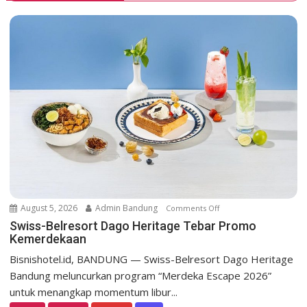
v
i
g
a
t
i
o
n
August 5, 2026
Admin Bandung
Comments Off
o
n
Swiss-Belresort Dago Heritage Tebar Promo
Kemerdekaan
S
w
Bisnishotel.id, BANDUNG — Swiss-Belresort Dago Heritage
i
Bandung meluncurkan program “Merdeka Escape 2026”
s
untuk menangkap momentum libur...
s