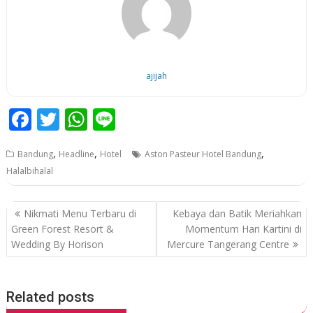
ajijah
F
T
W
Li
ac
w
h
n
,
,
,
Bandung
Headline
Hotel
Aston Pasteur Hotel Bandung
e
itt
at
e
Halalbihalal
b
er
s
o
A
P
Nikmati Menu Terbaru di
Kebaya dan Batik Meriahkan
o
p
o
Green Forest Resort &
Momentum Hari Kartini di
Wedding By Horison
Mercure Tangerang Centre
k
p
s
t
n
Related posts
a