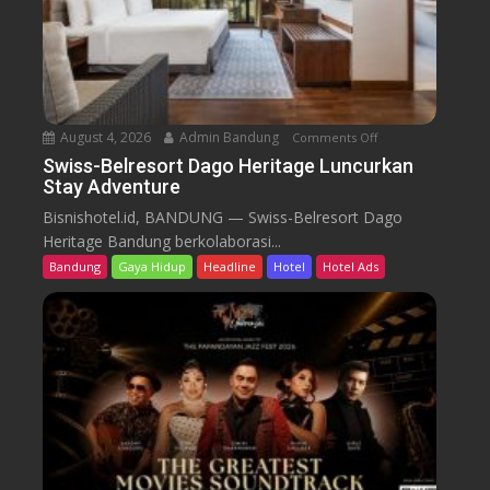
s
o
r
t
D
a
August 4, 2026
Admin Bandung
Comments Off
o
g
n
Swiss-Belresort Dago Heritage Luncurkan
o
Stay Adventure
S
H
w
Bisnishotel.id, BANDUNG — Swiss-Belresort Dago
e
i
Heritage Bandung berkolaborasi...
r
s
i
Bandung
Gaya Hidup
Headline
Hotel
Hotel Ads
s
t
-
a
B
g
e
e
l
T
r
e
e
b
s
a
o
r