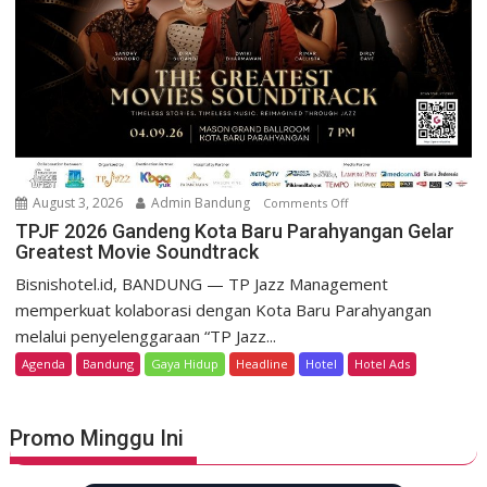
r
s
P
o
r
r
o
t
m
D
o
a
K
g
e
o
m
August 3, 2026
Admin Bandung
Comments Off
o
H
e
n
TPJF 2026 Gandeng Kota Baru Parahyangan Gelar
e
r
Greatest Movie Soundtrack
T
r
d
P
Bisnishotel.id, BANDUNG — TP Jazz Management
i
e
J
memperkuat kolaborasi dengan Kota Baru Parahyangan
t
k
F
a
melalui penyelenggaraan “TP Jazz...
a
2
g
Agenda
Bandung
Gaya Hidup
Headline
Hotel
Hotel Ads
a
0
e
n
2
L
6
u
Promo Minggu Ini
G
n
a
c