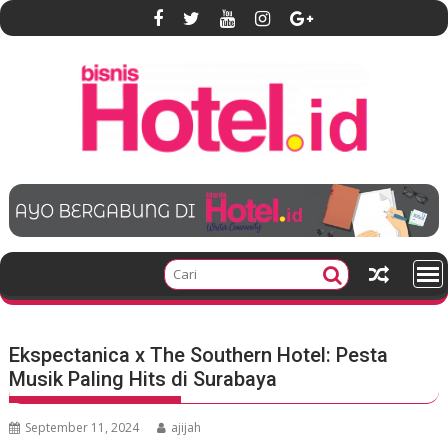
S
k
i
p
t
o
c
o
n
t
e
n
t
Ekspectanica x The Southern Hotel: Pesta
Musik Paling Hits di Surabaya
September 11, 2024
ajijah