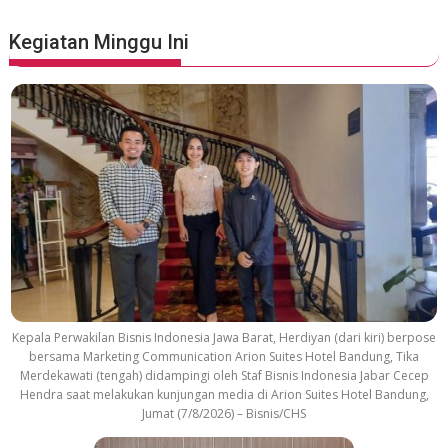
e
S
Kegiatan Minggu Ini
o
u
n
d
t
r
a
c
k
Kepala Perwakilan Bisnis Indonesia Jawa Barat, Herdiyan (dari kiri) berpose
bersama Marketing Communication Arion Suites Hotel Bandung, Tika
Merdekawati (tengah) didampingi oleh Staf Bisnis Indonesia Jabar Cecep
Hendra saat melakukan kunjungan media di Arion Suites Hotel Bandung,
Jumat (7/8/2026) – Bisnis/CHS