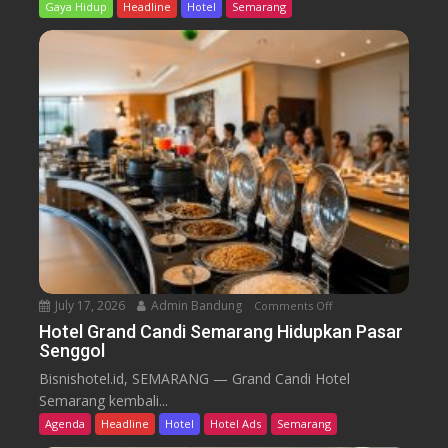
6
Gaya Hidup
Headline
Hotel
Semarang
a
i
i
l
d
n
l
i
e
r
a
r
o
n
o
B
m
i
B
d
a
i
r
k
u
T
r
e
n
July 17, 2026
Admin Bandung
Comments Off
o
W
n
Hotel Grand Candi Semarang Hidupkan Pasar
o
Senggol
H
r
o
Bisnishotel.id, SEMARANG — Grand Candi Hotel
k
t
Semarang kembali...
F
e
Agenda
Headline
Hotel
Hotel Ads
Semarang
r
l