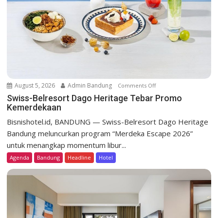
t
i
o
n
August 5, 2026
Admin Bandung
Comments Off
o
n
Swiss-Belresort Dago Heritage Tebar Promo
Kemerdekaan
S
w
Bisnishotel.id, BANDUNG — Swiss-Belresort Dago Heritage
i
Bandung meluncurkan program “Merdeka Escape 2026”
s
untuk menangkap momentum libur...
s
Agenda
Bandung
Headline
Hotel
-
B
e
l
r
e