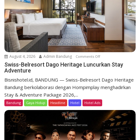
s
o
r
t
D
a
g
o
August 4, 2026
Admin Bandung
Comments Off
o
H
n
Swiss-Belresort Dago Heritage Luncurkan Stay
e
Adventure
S
r
w
Bisnishotel.id, BANDUNG — Swiss-Belresort Dago Heritage
i
i
Bandung berkolaborasi dengan Hompimplay menghadirkan
t
s
a
Stay & Adventure Package 2026,...
s
g
Bandung
Gaya Hidup
Headline
Hotel
Hotel Ads
-
e
B
T
e
e
l
b
r
a
e