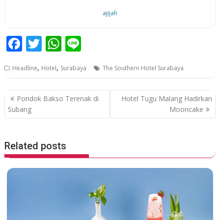
ajijah
F
T
W
Li
ac
w
h
n
,
,
Headline
Hotel
Surabaya
The Southern Hotel Surabaya
e
itt
at
e
b
er
s
P
Pondok Bakso Terenak di
Hotel Tugu Malang Hadirkan
o
A
o
Subang
Mooncake
o
p
s
k
p
t
Related posts
n
a
v
i
g
a