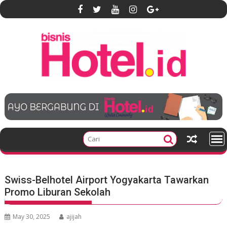
S
k
i
p
t
o
c
o
n
t
e
n
t
Swiss-Belhotel Airport Yogyakarta Tawarkan
Promo Liburan Sekolah
May 30, 2025
ajijah