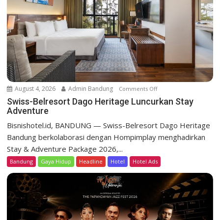
s
o
r
t
D
a
g
o
August 4, 2026
Admin Bandung
Comments Off
o
H
n
Swiss-Belresort Dago Heritage Luncurkan Stay
e
Adventure
S
r
w
Bisnishotel.id, BANDUNG — Swiss-Belresort Dago Heritage
i
i
Bandung berkolaborasi dengan Hompimplay menghadirkan
t
s
a
Stay & Adventure Package 2026,...
s
g
Bandung
Gaya Hidup
Headline
Hotel
Hotel Ads
-
e
B
T
e
e
l
b
r
a
e