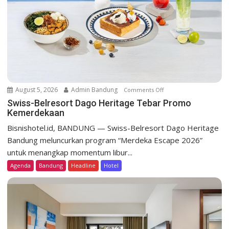
i
o
n
August 5, 2026
Admin Bandung
Comments Off
o
n
Swiss-Belresort Dago Heritage Tebar Promo
Kemerdekaan
S
w
Bisnishotel.id, BANDUNG — Swiss-Belresort Dago Heritage
i
Bandung meluncurkan program “Merdeka Escape 2026”
s
untuk menangkap momentum libur...
s
Agenda
Bandung
Headline
Hotel
-
B
e
l
r
e