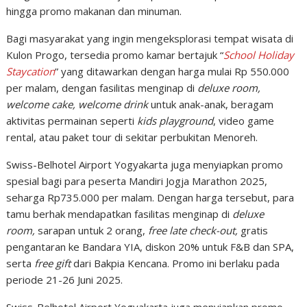
hingga promo makanan dan minuman.
Bagi masyarakat yang ingin mengeksplorasi tempat wisata di
Kulon Progo, tersedia promo kamar bertajuk “
School Holiday
Staycation
” yang ditawarkan dengan harga mulai Rp 550.000
per malam, dengan fasilitas menginap di
deluxe room,
welcome cake, welcome drink
untuk anak-anak, beragam
aktivitas permainan seperti
kids playground
, video game
rental, atau paket tour di sekitar perbukitan Menoreh.
Swiss-Belhotel Airport Yogyakarta juga menyiapkan promo
spesial bagi para peserta Mandiri Jogja Marathon 2025,
seharga Rp735.000 per malam. Dengan harga tersebut, para
tamu berhak mendapatkan fasilitas menginap di
deluxe
room,
sarapan untuk 2 orang,
free late check-out,
gratis
pengantaran ke Bandara YIA, diskon 20% untuk F&B dan SPA,
serta
free gift
dari Bakpia Kencana. Promo ini berlaku pada
periode 21-26 Juni 2025.
Swiss-Belhotel Airport Yogyakarta juga menyiapkan promo