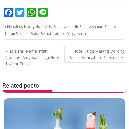
F
T
W
Li
ac
w
h
n
,
,
,
,
Headline
Hotel
Hotel Ads
Semarang
Promo Kamar
Promo
e
itt
at
e
,
Liburan Sekolah
Swiss-Belhotel airport Yogyakarta
b
er
s
o
A
P
Efisiensi Pemerintah
Hotel Tugu Malang Dorong
o
p
o
Dituding Penyebab Tiga Hotel
Pasar Pernikahan Premium
di Jabar Tutup
k
p
s
t
n
Related posts
a
v
i
g
a
t