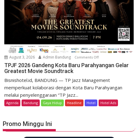
r
s
P
o
r
r
o
t
m
D
o
a
K
g
e
o
m
August 3, 2026
Admin Bandung
Comments Off
o
H
e
n
TPJF 2026 Gandeng Kota Baru Parahyangan Gelar
e
r
Greatest Movie Soundtrack
T
r
d
P
Bisnishotel.id, BANDUNG — TP Jazz Management
i
e
J
memperkuat kolaborasi dengan Kota Baru Parahyangan
t
k
F
a
melalui penyelenggaraan “TP Jazz...
a
2
g
Agenda
Bandung
Gaya Hidup
Headline
Hotel
Hotel Ads
a
0
e
n
2
L
6
u
Promo Minggu Ini
G
n
a
c