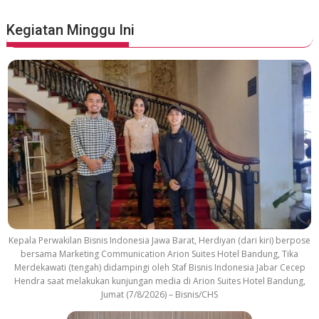
e
S
Kegiatan Minggu Ini
o
u
n
d
t
r
a
c
k
Kepala Perwakilan Bisnis Indonesia Jawa Barat, Herdiyan (dari kiri) berpose
bersama Marketing Communication Arion Suites Hotel Bandung, Tika
Merdekawati (tengah) didampingi oleh Staf Bisnis Indonesia Jabar Cecep
Hendra saat melakukan kunjungan media di Arion Suites Hotel Bandung,
Jumat (7/8/2026) – Bisnis/CHS