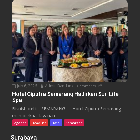
o
G
m
r
C
a
a
n
f
d
e
C
a
n
d
i
S
e
July 6, 2026
Admin Bandung
Comments Off
o
m
n
a
Hotel Ciputra Semarang Hadirkan Sun Life
Spa
H
r
o
a
Bisnishotel.id, SEMARANG — Hotel Ciputra Semarang
t
n
memperkuat layanan...
e
g
Agenda
Headline
Hotel
Semarang
l
H
C
i
Surabaya