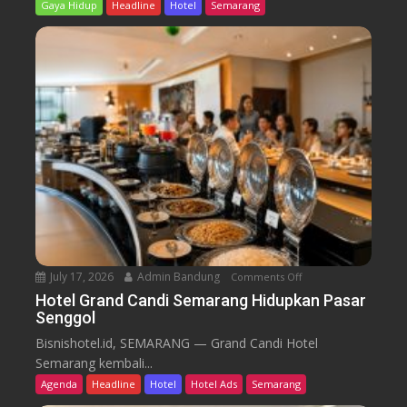
6
Gaya Hidup
Headline
Hotel
Semarang
a
i
i
l
d
n
l
i
e
r
a
r
o
n
o
B
m
i
B
d
a
i
r
k
u
T
r
e
n
July 17, 2026
Admin Bandung
Comments Off
o
W
n
Hotel Grand Candi Semarang Hidupkan Pasar
o
Senggol
H
r
o
Bisnishotel.id, SEMARANG — Grand Candi Hotel
k
t
Semarang kembali...
F
e
Agenda
Headline
Hotel
Hotel Ads
Semarang
r
l