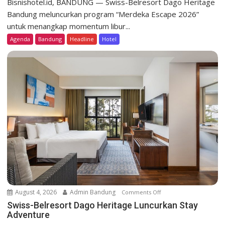
Bisnishotel.id, BANDUNG — Swiss-Belresort Dago Heritage
i
Bandung meluncurkan program “Merdeka Escape 2026”
s
untuk menangkap momentum libur...
s
Agenda
Bandung
Headline
Hotel
-
B
e
l
r
e
s
o
r
t
D
a
g
o
August 4, 2026
Admin Bandung
Comments Off
o
H
n
Swiss-Belresort Dago Heritage Luncurkan Stay
e
Adventure
S
r