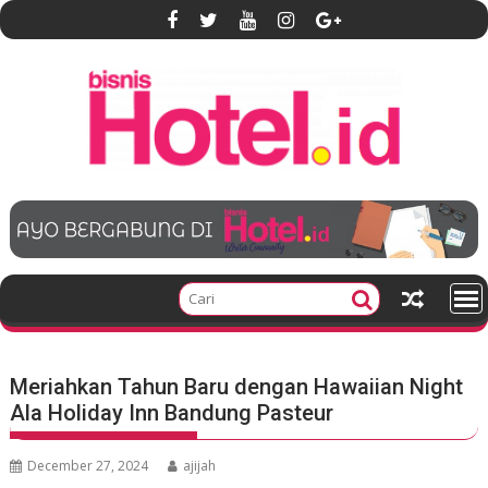
S
k
i
p
t
o
c
o
n
t
e
n
t
Meriahkan Tahun Baru dengan Hawaiian Night
Ala Holiday Inn Bandung Pasteur
December 27, 2024
ajijah