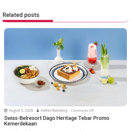
t
n
Related posts
a
v
i
g
a
t
i
o
n
August 5, 2026
Admin Bandung
Comments Off
o
n
Swiss-Belresort Dago Heritage Tebar Promo
Kemerdekaan
S
w