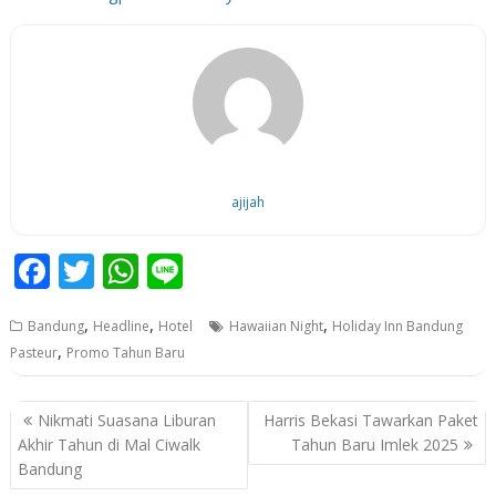
ajijah
F
T
W
Li
ac
w
h
n
,
,
,
Bandung
Headline
Hotel
Hawaiian Night
Holiday Inn Bandung
e
itt
at
e
,
Pasteur
Promo Tahun Baru
b
er
s
o
A
P
Nikmati Suasana Liburan
Harris Bekasi Tawarkan Paket
o
p
o
Akhir Tahun di Mal Ciwalk
Tahun Baru Imlek 2025
Bandung
k
p
s