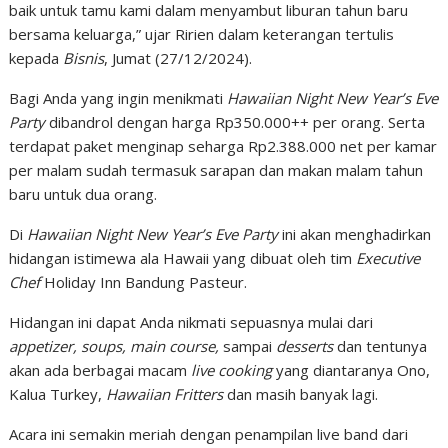
baik untuk tamu kami dalam menyambut liburan tahun baru
bersama keluarga,” ujar Ririen dalam keterangan tertulis
kepada
Bisnis
, Jumat (27/12/2024).
Bagi Anda yang ingin menikmati
Hawaiian Night New Year’s Eve
Party
dibandrol dengan harga Rp350.000++ per orang. Serta
terdapat paket menginap seharga Rp2.388.000 net per kamar
per malam sudah termasuk sarapan dan makan malam tahun
baru untuk dua orang.
Di
Hawaiian Night New Year’s Eve Party
ini akan menghadirkan
hidangan istimewa ala Hawaii yang dibuat oleh tim
Executive
Chef
Holiday Inn Bandung Pasteur.
Hidangan ini dapat Anda nikmati sepuasnya mulai dari
appetizer, soups, main course,
sampai
desserts
dan tentunya
akan ada berbagai macam
live cooking
yang diantaranya Ono,
Kalua Turkey,
Hawaiian Fritters
dan masih banyak lagi.
Acara ini semakin meriah dengan penampilan live band dari