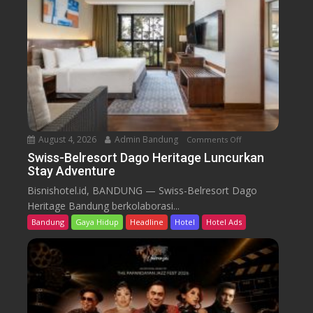
l
r
e
s
o
r
t
D
a
August 4, 2026
Admin Bandung
Comments Off
o
g
n
Swiss-Belresort Dago Heritage Luncurkan
o
Stay Adventure
S
H
w
Bisnishotel.id, BANDUNG — Swiss-Belresort Dago
e
i
Heritage Bandung berkolaborasi...
r
s
i
Bandung
Gaya Hidup
Headline
Hotel
Hotel Ads
s
t
-
a
B
g
e
e
l
T
r