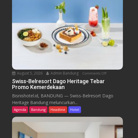
August 5, 2026
Admin Bandung
Comments Off
o
n
Swiss-Belresort Dago Heritage Tebar
Promo Kemerdekaan
S
w
Bisnishotel.id, BANDUNG — Swiss-Belresort Dago
i
Heritage Bandung meluncurkan...
s
Agenda
Bandung
Headline
Hotel
s
-
B
e