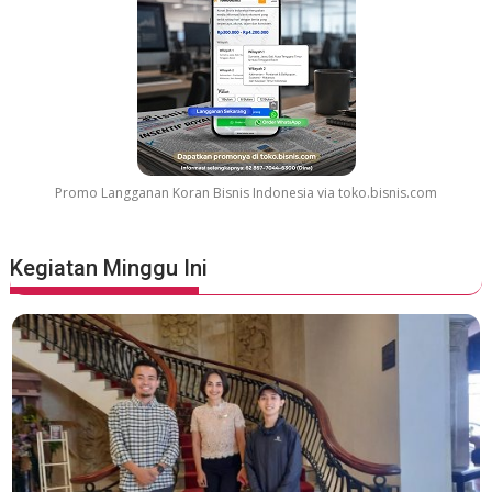
a
t
e
s
t
M
o
v
Promo Langganan Koran Bisnis Indonesia via toko.bisnis.com
i
e
S
Kegiatan Minggu Ini
o
u
n
d
t
r
a
c
k