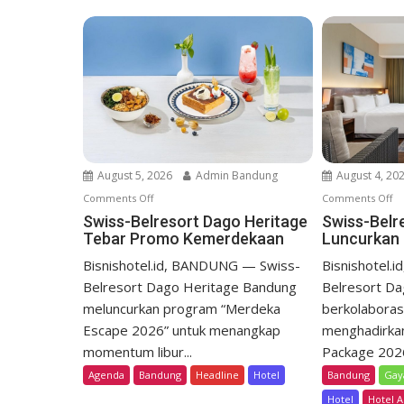
a
v
i
g
a
t
i
o
August 5, 2026
Admin Bandung
August 4, 20
n
Comments Off
o
Comments Off
o
n
n
Swiss-Belresort Dago Heritage
Swiss-Belr
Tebar Promo Kemerdekaan
Luncurkan 
S
S
w
w
Bisnishotel.id, BANDUNG — Swiss-
Bisnishotel.
i
i
Belresort Dago Heritage Bandung
Belresort D
s
s
meluncurkan program “Merdeka
berkolabora
s
s
Escape 2026” untuk menangkap
menghadirka
-
-
momentum libur...
Package 2026,
B
B
Agenda
Bandung
Headline
Hotel
Bandung
Gay
e
e
l
l
Hotel
Hotel A