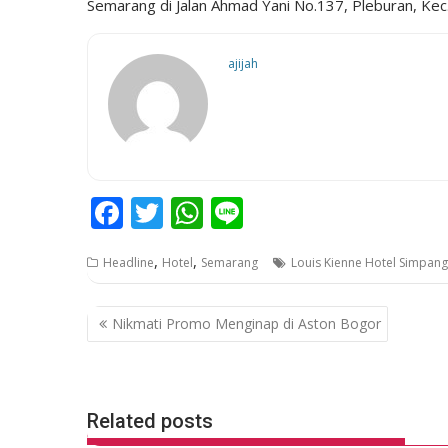
Semarang di Jalan Ahmad Yani No.137, Pleburan, Ke
ajijah
F
T
W
Li
ac
w
h
n
,
,
Headline
Hotel
Semarang
Louis Kienne Hotel Simpang
e
itt
at
e
b
er
s
P
Nikmati Promo Menginap di Aston Bogor
o
A
o
o
p
s
k
p
t
Related posts
n