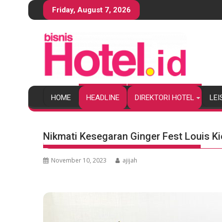
S
Friday, August 7, 2026
k
i
p
t
o
c
o
HOME
HEADLINE
DIREKTORI HOTEL
LEI
n
t
e
Nikmati Kesegaran Ginger Fest Louis 
n
t
November 10, 2023
ajijah