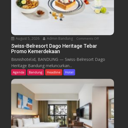
August 5, 2026
Admin Bandung
Comments Off
o
n
Swiss-Belresort Dago Heritage Tebar
Promo Kemerdekaan
S
w
Bisnishotel.id, BANDUNG — Swiss-Belresort Dago
i
Heritage Bandung meluncurkan...
s
Agenda
Bandung
Headline
Hotel
s
-
B
e
l
r
e
s
o