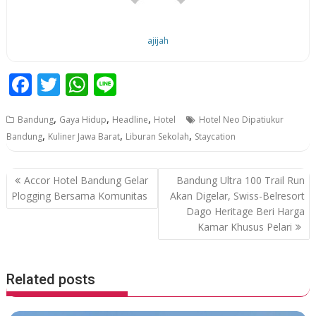
ajijah
F
T
W
Li
ac
w
h
n
,
,
,
Bandung
Gaya Hidup
Headline
Hotel
Hotel Neo Dipatiukur
e
itt
at
e
,
,
,
Bandung
Kuliner Jawa Barat
Liburan Sekolah
Staycation
b
er
s
o
A
P
Accor Hotel Bandung Gelar
Bandung Ultra 100 Trail Run
o
p
o
Plogging Bersama Komunitas
Akan Digelar, Swiss-Belresort
Dago Heritage Beri Harga
k
p
s
Kamar Khusus Pelari
t
n
a
Related posts
v
i