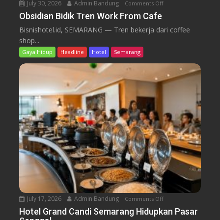
m
July 30, 2026
Admin Bandung
Comments Off
o
i
l
b
n
Obsidian Bidik Tren Work From Cafe
s
2
a
O
K
Bisnishotel.id, SEMARANG — Tren bekerja dari coffee
0
h
b
u
shop...
2
B
s
l
6
Gaya Hidup
Headline
Hotel
Semarang
a
i
i
l
d
n
l
i
e
r
a
r
o
n
o
B
m
i
B
d
a
i
r
k
u
T
r
e
n
July 17, 2026
Admin Bandung
Comments Off
o
W
n
Hotel Grand Candi Semarang Hidupkan Pasar
o