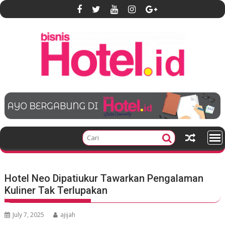
S
k
i
p
t
o
c
o
n
t
e
n
t
Hotel Neo Dipatiukur Tawarkan Pengalaman
Kuliner Tak Terlupakan
July 7, 2025
ajijah