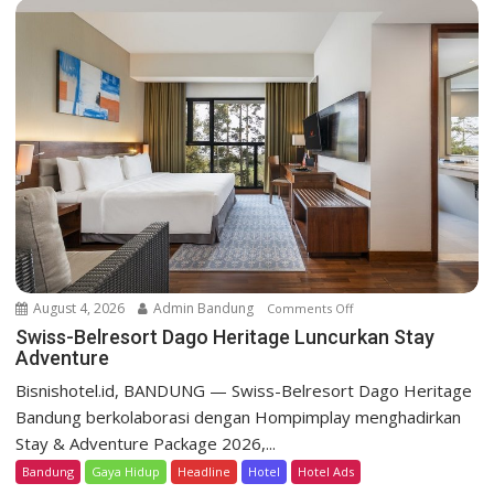
B
e
l
r
e
s
o
r
t
D
a
g
o
August 4, 2026
Admin Bandung
Comments Off
o
H
n
Swiss-Belresort Dago Heritage Luncurkan Stay
e
Adventure
S
r
w
Bisnishotel.id, BANDUNG — Swiss-Belresort Dago Heritage
i
i
Bandung berkolaborasi dengan Hompimplay menghadirkan
t
s
a
Stay & Adventure Package 2026,...
s
g
Bandung
Gaya Hidup
Headline
Hotel
Hotel Ads
-
e