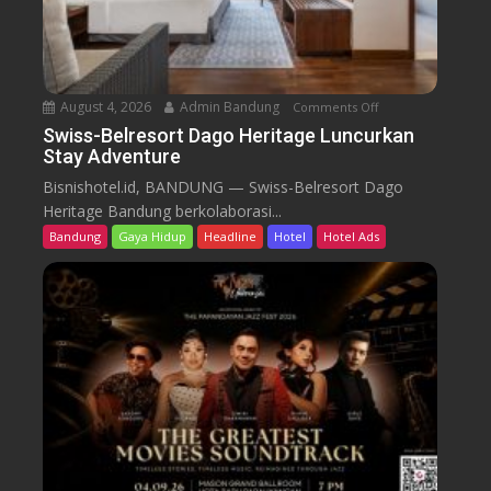
r
t
D
a
August 4, 2026
Admin Bandung
Comments Off
o
g
n
Swiss-Belresort Dago Heritage Luncurkan
o
Stay Adventure
S
H
w
Bisnishotel.id, BANDUNG — Swiss-Belresort Dago
e
i
Heritage Bandung berkolaborasi...
r
s
i
Bandung
Gaya Hidup
Headline
Hotel
Hotel Ads
s
t
-
a
B
g
e
e
l
T
r
e
e
b
s
a
o
r
r
P