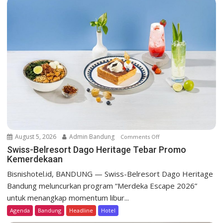
g
a
t
i
o
n
August 5, 2026
Admin Bandung
Comments Off
o
n
Swiss-Belresort Dago Heritage Tebar Promo
Kemerdekaan
S
w
Bisnishotel.id, BANDUNG — Swiss-Belresort Dago Heritage
i
Bandung meluncurkan program “Merdeka Escape 2026”
s
untuk menangkap momentum libur...
s
Agenda
Bandung
Headline
Hotel
-