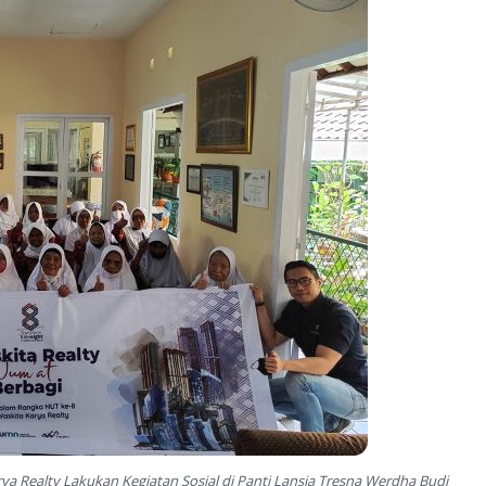
a Realty Lakukan Kegiatan Sosial di Panti Lansia Tresna Werdha Budi