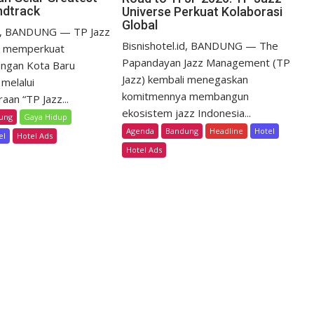
ndtrack
Universe Perkuat Kolaborasi
R
Global
o
id, BANDUNG — TP Jazz
a
Bisnishotel.id, BANDUNG — The
 memperkuat
d
Papandayan Jazz Management (TP
engan Kota Baru
t
Jazz) kembali menegaskan
melalui
o
komitmennya membangun
aan “TP Jazz...
T
ekosistem jazz Indonesia...
ung
Gaya Hidup
P
Agenda
Bandung
Headline
Hotel
J
el
Hotel Ads
Hotel Ads
F
2
0
2
6
:
T
P
J
a
z