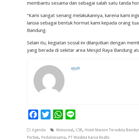
membantu sesama dan sebagai salah satu tanda ho
“Kami sangat senang melakukannya, karena kami ing
lansia sebagai bentuk hormat kami kepada orang tua,
Bandung.
Selain itu, kegiatan sosial ini dilanjutkan dengan me
yang berada di sekitar area Mesjid Raya Bandung at
ajijah
F
T
W
Li
ac
w
h
n
,
,
Agenda
Aksisosial
CSR
Hotel Maison Teraskita Bandu
e
itt
at
e
,
,
Pertiwi
Pedulisesama
PT Waskita Karya Realty