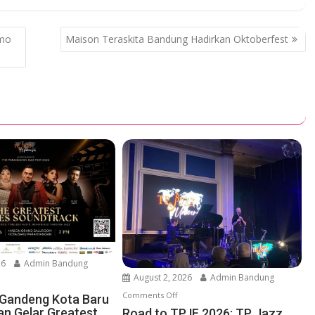
omo
Maison Teraskita Bandung Hadirkan Oktoberfest
26
Admin Bandung
August 2, 2026
Admin Bandung
Comments Off
o
 Gandeng Kota Baru
n Gelar Greatest
n
Road to TPJF 2026: TP Jazz