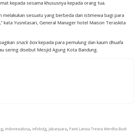
rmat kepada sesama khususnya kepada orang tua.
in melakukan sesuatu yang berbeda dan istimewa bagi para
” kata Yusnitasari, General Manager hotel Maison Teraskita
mbagikan
snack box
kepada para pemulung dan kaum dhuafa
au sering disebut Mesjid Agung Kota Bandung.
,
,
,
,
ng
Indonesiabisa
infobdg
Jabarjuara
Panti Lansia Tresna Werdha Budi