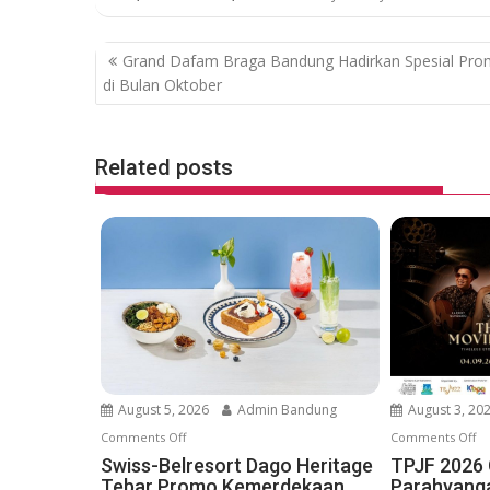
b
er
s
o
A
P
Grand Dafam Braga Bandung Hadirkan Spesial Pr
o
p
o
di Bulan Oktober
k
p
s
t
Related posts
n
a
v
i
g
a
t
i
o
August 5, 2026
Admin Bandung
August 3, 20
n
Comments Off
o
Comments Off
o
n
n
Swiss-Belresort Dago Heritage
TPJF 2026
Tebar Promo Kemerdekaan
Parahyanga
S
T