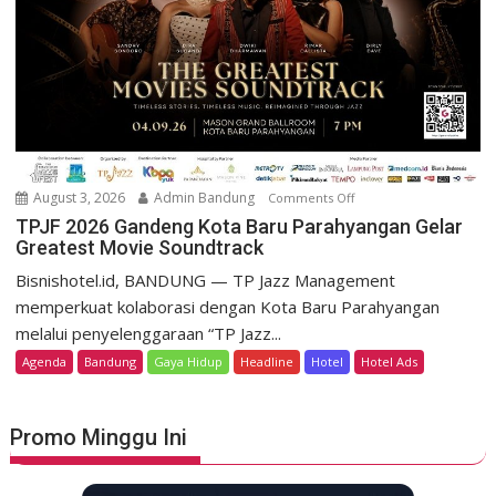
s
P
o
r
r
o
t
m
D
o
a
K
g
e
o
m
August 3, 2026
Admin Bandung
Comments Off
o
H
e
n
TPJF 2026 Gandeng Kota Baru Parahyangan Gelar
e
r
Greatest Movie Soundtrack
T
r
d
P
Bisnishotel.id, BANDUNG — TP Jazz Management
i
e
J
memperkuat kolaborasi dengan Kota Baru Parahyangan
t
k
F
a
melalui penyelenggaraan “TP Jazz...
a
2
g
Agenda
Bandung
Gaya Hidup
Headline
Hotel
Hotel Ads
a
0
e
n
2
L
6
u
Promo Minggu Ini
G
n
a
c
n