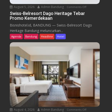
August 5, 2026
Admin Bandung
Comments Off
o
n
Swiss-Belresort Dago Heritage Tebar
Promo Kemerdekaan
S
w
Bisnishotel.id, BANDUNG — Swiss-Belresort Dago
i
Heritage Bandung meluncurkan...
s
Agenda
Bandung
Headline
Hotel
s
-
B
e
l
r
e
s
o
r
t
D
a
August 4, 2026
Admin Bandung
Comments Off
o
g