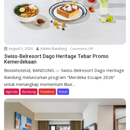
t
i
o
n
August 5, 2026
Admin Bandung
Comments Off
o
n
Swiss-Belresort Dago Heritage Tebar Promo
Kemerdekaan
S
w
Bisnishotel.id, BANDUNG — Swiss-Belresort Dago Heritage
i
Bandung meluncurkan program “Merdeka Escape 2026”
s
untuk menangkap momentum libur...
s
Agenda
Bandung
Headline
Hotel
-
B
e
l
r
e