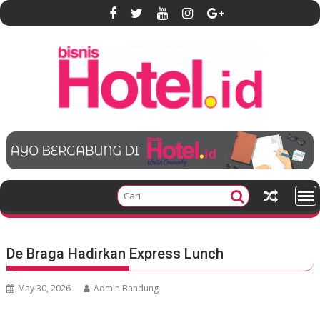
S
k
i
p
t
o
c
o
n
t
e
n
t
De Braga Hadirkan Express Lunch
May 30, 2026
Admin Bandung