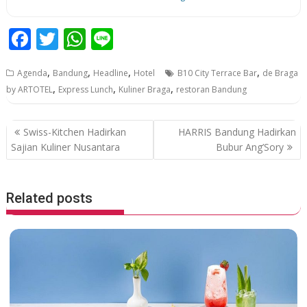
F
T
W
Li
ac
w
h
n
,
,
,
,
Agenda
Bandung
Headline
Hotel
B10 City Terrace Bar
de Braga
e
itt
at
e
,
,
,
by ARTOTEL
Express Lunch
Kuliner Braga
restoran Bandung
b
er
s
o
A
P
Swiss-Kitchen Hadirkan
HARRIS Bandung Hadirkan
o
p
o
Sajian Kuliner Nusantara
Bubur Ang’Sory
k
p
s
t
Related posts
n
a
v
i
g
a