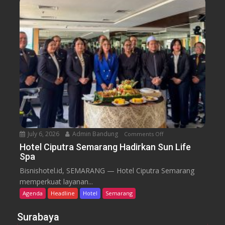
o
G
m
r
C
a
a
n
f
d
e
C
a
n
d
i
S
e
July 6, 2026
Admin Bandung
Comments Off
o
m
n
a
Hotel Ciputra Semarang Hadirkan Sun Life
Spa
H
r
o
a
Bisnishotel.id, SEMARANG — Hotel Ciputra Semarang
t
n
memperkuat layanan...
e
g
Agenda
Headline
Hotel
Semarang
l
H
C
i
Surabaya
i
d