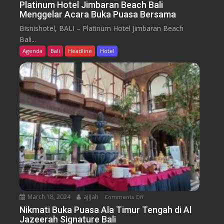
n
Platinum Hotel Jimbaran Beach Bali
s
i
Menggelar Acara Buka Puasa Bersama
P
i
n
l
a
Bisnishotel, BALI – Platinum Hotel Jimbaran Beach
e
a
O
Bali...
r
t
d
Agenda
Bali
Headline
Hotel
N
i
y
u
n
s
s
u
s
a
m
e
n
H
y
t
o
a
t
r
e
a
l
J
i
m
b
March 18, 2024
ajijah
Comments Off
o
a
n
Nikmati Buka Puasa Ala Timur Tengah di Al
r
Jazeerah Signature Bali
N
a