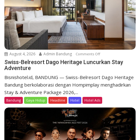
s
o
r
t
D
a
g
o
August 4, 2026
Admin Bandung
Comments Off
o
H
n
Swiss-Belresort Dago Heritage Luncurkan Stay
e
Adventure
S
r
w
Bisnishotel.id, BANDUNG — Swiss-Belresort Dago Heritage
i
i
Bandung berkolaborasi dengan Hompimplay menghadirkan
t
s
a
Stay & Adventure Package 2026,...
s
g
Bandung
Gaya Hidup
Headline
Hotel
Hotel Ads
-
e
B
T
e
e
l
b
r
a
e
r