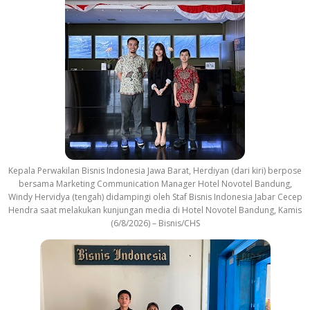
Kepala Perwakilan Bisnis Indonesia Jawa Barat, Herdiyan (dari kiri) berpose
bersama Marketing Communication Manager Hotel Novotel Bandung,
Windy Hervidya (tengah) didampingi oleh Staf Bisnis Indonesia Jabar Cecep
Hendra saat melakukan kunjungan media di Hotel Novotel Bandung, Kamis
(6/8/2026) – Bisnis/CHS