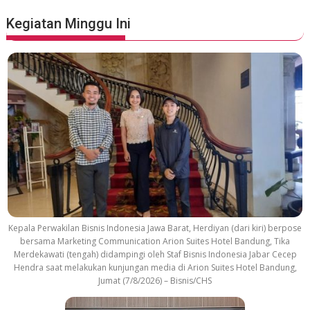
e
S
Kegiatan Minggu Ini
o
u
n
d
t
r
a
c
k
Kepala Perwakilan Bisnis Indonesia Jawa Barat, Herdiyan (dari kiri) berpose
bersama Marketing Communication Arion Suites Hotel Bandung, Tika
Merdekawati (tengah) didampingi oleh Staf Bisnis Indonesia Jabar Cecep
Hendra saat melakukan kunjungan media di Arion Suites Hotel Bandung,
Jumat (7/8/2026) – Bisnis/CHS