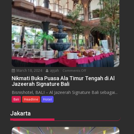
u
s
a
m
e
n
H
y
t
o
a
t
r
e
a
l
J
i
m
b
March 18, 2024
ajijah
Comments Off
o
a
n
Nikmati Buka Puasa Ala Timur Tengah di Al
r
Jazeerah Signature Bali
N
a
i
Bisnishotel, BALI – Al Jazeerah Signature Bali sebagai...
n
k
B
Bali
Headline
Hotel
m
e
a
Jakarta
a
t
c
i
h
B
B