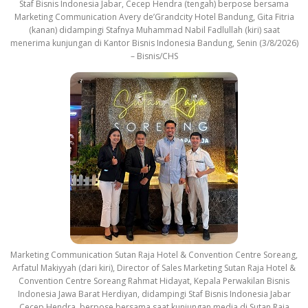
Staf Bisnis Indonesia Jabar, Cecep Hendra (tengah) berpose bersama
Marketing Communication Avery de’Grandcity Hotel Bandung, Gita Fitria
(kanan) didampingi Stafnya Muhammad Nabil Fadlullah (kiri) saat
menerima kunjungan di Kantor Bisnis Indonesia Bandung, Senin (3/8/2026)
– Bisnis/CHS
Marketing Communication Sutan Raja Hotel & Convention Centre Soreang,
Arfatul Makiyyah (dari kiri), Director of Sales Marketing Sutan Raja Hotel &
Convention Centre Soreang Rahmat Hidayat, Kepala Perwakilan Bisnis
Indonesia Jawa Barat Herdiyan, didampingi Staf Bisnis Indonesia Jabar
Cecep Hendra, berpose bersama saat kunjungan media di Sutan Raja