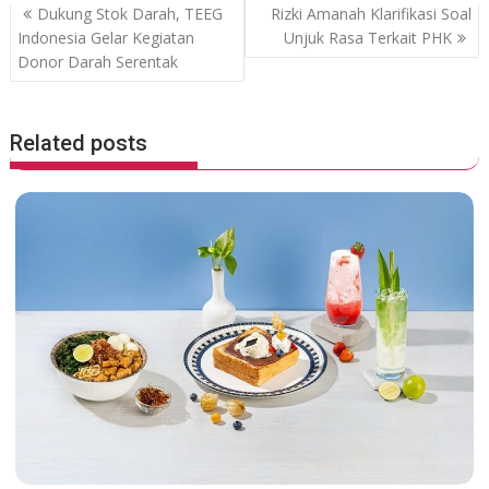
o
A
P
Dukung Stok Darah, TEEG
Rizki Amanah Klarifikasi Soal
o
p
o
Indonesia Gelar Kegiatan
Unjuk Rasa Terkait PHK
Donor Darah Serentak
k
p
s
t
n
Related posts
a
v
i
g
a
t
i
o
n