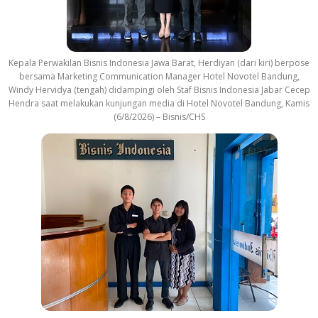
Kepala Perwakilan Bisnis Indonesia Jawa Barat, Herdiyan (dari kiri) berpose
bersama Marketing Communication Manager Hotel Novotel Bandung,
Windy Hervidya (tengah) didampingi oleh Staf Bisnis Indonesia Jabar Cecep
Hendra saat melakukan kunjungan media di Hotel Novotel Bandung, Kamis
(6/8/2026) – Bisnis/CHS