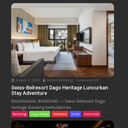
s
-
B
e
l
r
e
s
o
r
t
D
a
August 4, 2026
Admin Bandung
Comments Off
o
g
n
Swiss-Belresort Dago Heritage Luncurkan
o
Stay Adventure
S
H
w
Bisnishotel.id, BANDUNG — Swiss-Belresort Dago
e
i
Heritage Bandung berkolaborasi...
r
s
i
Bandung
Gaya Hidup
Headline
Hotel
Hotel Ads
s
t
-
a