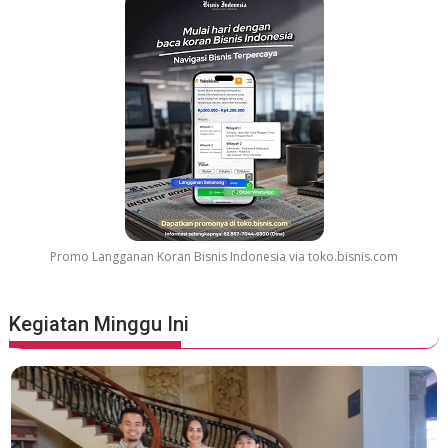
r
G
r
e
a
t
e
s
t
M
o
v
Promo Langganan Koran Bisnis Indonesia via toko.bisnis.com
i
e
S
Kegiatan Minggu Ini
o
u
n
d
t
r