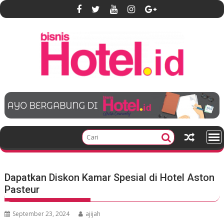
S
k
i
p
t
o
c
o
n
t
e
n
t
Dapatkan Diskon Kamar Spesial di Hotel Aston
Pasteur
September 23, 2024
ajijah