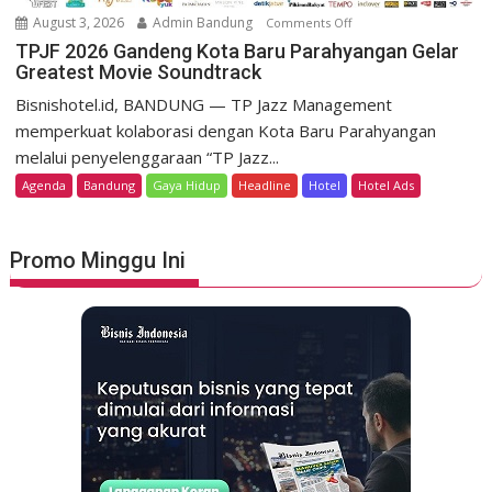
o
m
August 3, 2026
Admin Bandung
Comments Off
o
H
e
n
TPJF 2026 Gandeng Kota Baru Parahyangan Gelar
e
r
Greatest Movie Soundtrack
T
r
d
P
Bisnishotel.id, BANDUNG — TP Jazz Management
i
e
J
memperkuat kolaborasi dengan Kota Baru Parahyangan
t
k
F
a
melalui penyelenggaraan “TP Jazz...
a
2
g
Agenda
Bandung
Gaya Hidup
Headline
Hotel
Hotel Ads
a
0
e
n
2
L
6
u
Promo Minggu Ini
G
n
a
c
n
u
d
r
e
k
n
a
g
n
K
S
o
t
t
a