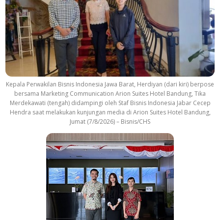
a
c
k
Kepala Perwakilan Bisnis Indonesia Jawa Barat, Herdiyan (dari kiri) berpose
bersama Marketing Communication Arion Suites Hotel Bandung, Tika
Merdekawati (tengah) didampingi oleh Staf Bisnis Indonesia Jabar Cecep
Hendra saat melakukan kunjungan media di Arion Suites Hotel Bandung,
Jumat (7/8/2026) – Bisnis/CHS