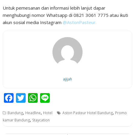
Untuk pemesanan dan informasi lebih lanjut dapar
menghubungi nomor Whatsapp di 0821 3061 7775 atau ikuti
akun sosial media Instagram
@AstonPasteur.
ajijah
F
T
W
Li
ac
w
h
n
,
,
,
Bandung
Headline
Hotel
Aston Pasteur Hotel Bandung
Promo
e
itt
at
e
,
kamar Bandung
Staycation
b
er
s