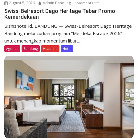
August 5, 2026
Admin Bandung
Comments Off
o
n
Swiss-Belresort Dago Heritage Tebar Promo
Kemerdekaan
S
w
Bisnishotel.id, BANDUNG — Swiss-Belresort Dago Heritage
i
Bandung meluncurkan program “Merdeka Escape 2026”
s
untuk menangkap momentum libur...
s
Agenda
Bandung
Headline
Hotel
-
B
e
l
r
e
s
o
r
t
D
a
g