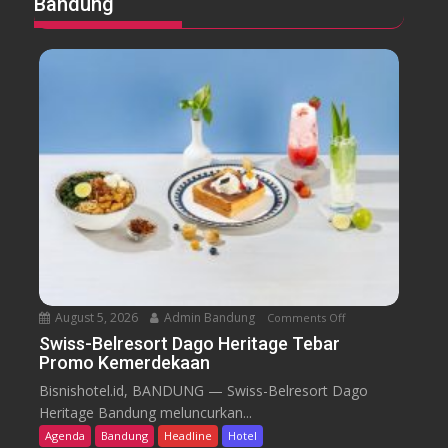
Bandung
August 5, 2026
Admin Bandung
Comments Off
o
n
Swiss-Belresort Dago Heritage Tebar
Promo Kemerdekaan
S
w
Bisnishotel.id, BANDUNG — Swiss-Belresort Dago
i
Heritage Bandung meluncurkan...
s
Agenda
Bandung
Headline
Hotel