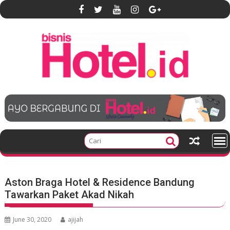
S
k
i
p
t
o
c
o
n
t
e
n
t
Aston Braga Hotel & Residence Bandung
Tawarkan Paket Akad Nikah
June 30, 2020
ajijah