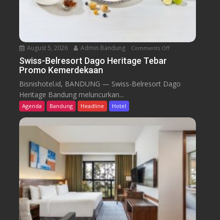
August 5, 2026
Admin Bandung
Comments Off
o
n
Swiss-Belresort Dago Heritage Tebar
Promo Kemerdekaan
S
w
Bisnishotel.id, BANDUNG — Swiss-Belresort Dago
i
Heritage Bandung meluncurkan...
s
Agenda
Bandung
Headline
Hotel
s
-
B
e
l
r
e
s
o
r