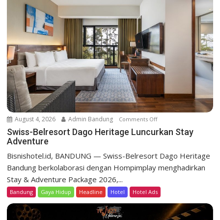
l
r
e
s
o
r
t
D
a
g
o
August 4, 2026
Admin Bandung
Comments Off
o
H
n
Swiss-Belresort Dago Heritage Luncurkan Stay
e
Adventure
S
r
w
Bisnishotel.id, BANDUNG — Swiss-Belresort Dago Heritage
i
i
Bandung berkolaborasi dengan Hompimplay menghadirkan
t
s
a
Stay & Adventure Package 2026,...
s
g
Bandung
Gaya Hidup
Headline
Hotel
Hotel Ads
-
e
B
T
e