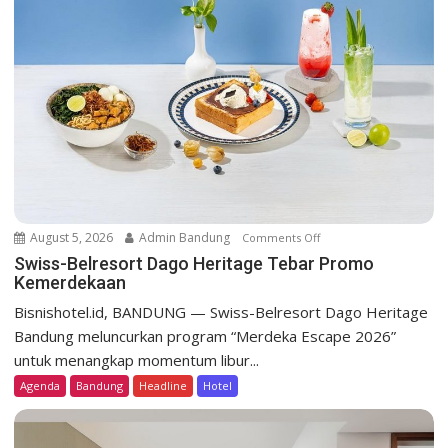
a
t
i
o
n
August 5, 2026
Admin Bandung
Comments Off
o
n
Swiss-Belresort Dago Heritage Tebar Promo
Kemerdekaan
S
w
Bisnishotel.id, BANDUNG — Swiss-Belresort Dago Heritage
i
Bandung meluncurkan program “Merdeka Escape 2026”
s
untuk menangkap momentum libur...
s
Agenda
Bandung
Headline
Hotel
-
B
e