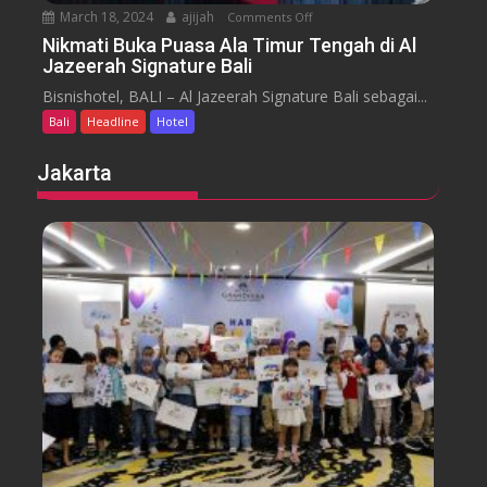
b
March 18, 2024
ajijah
Comments Off
o
a
n
Nikmati Buka Puasa Ala Timur Tengah di Al
r
Jazeerah Signature Bali
N
a
i
Bisnishotel, BALI – Al Jazeerah Signature Bali sebagai...
n
k
B
Bali
Headline
Hotel
m
e
a
Jakarta
a
t
c
i
h
B
B
u
a
k
l
a
i
P
M
u
e
a
n
s
g
a
g
A
e
l
l