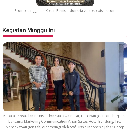
o
v
Promo Langganan Koran Bisnis Indonesia via toko.bisnis.com
i
e
S
Kegiatan Minggu Ini
o
u
n
d
t
r
a
c
k
Kepala Perwakilan Bisnis Indonesia Jawa Barat, Herdiyan (dari kiri) berpose
bersama Marketing Communication Arion Suites Hotel Bandung, Tika
Merdekawati (tengah) didampingi oleh Staf Bisnis Indonesia Jabar Cecep