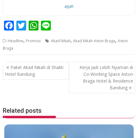
ajijah
F
T
W
Li
ac
w
h
n
,
,
,
Headline
Promosi
Akad Nikah
Akad Nikah Aston Braga
Aston
e
itt
at
e
Braga
b
er
s
o
A
P
Paket Akad Nikah di Shakti
Kerja Jadi Lebih Nyaman di
o
p
o
Hotel Bandung
Co-Working Space Aston
Braga Hotel & Residence
k
p
s
Bandung
t
n
a
Related posts
v
i
g