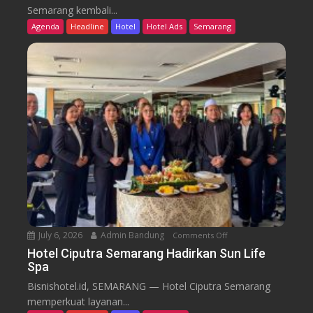
k
t
Semarang kembali...
F
e
Agenda
Headline
Hotel
Hotel Ads
Semarang
r
l
o
G
m
r
C
a
a
n
f
d
e
C
a
n
d
i
S
e
July 6, 2026
Admin Bandung
Comments Off
o
m
n
a
Hotel Ciputra Semarang Hadirkan Sun Life
Spa
H
r
o
a
Bisnishotel.id, SEMARANG — Hotel Ciputra Semarang
t
n
memperkuat layanan...
e
g