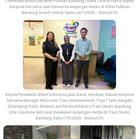
Communications Executive Pullman Bandung Grand Central Felicia Ivanka
berpose bersama saat menerima kunjungan media di Hotel Pullman
Bandung Grand Central, Kamis (9/7/2026). – Bisnis/CHS
Kepala Perwakilan Bisnis Indonesia Jawa Barat, Herdiyan (kanan) berpose
bersama Manager Marcomm Trans Entertainment, Triya F Santi (tengah)
didampingi Public Relation and Media Relations Trans Studio Bandung,
Dita I Apriliane (kiri) saat melakukan kunjungan media di Trans Studio
Bandung, Rabu (7/5/2026) – Bisnis/CHS