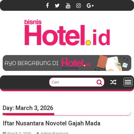
S
k
i
p
t
o
c
o
n
t
e
n
t
Day:
March 3, 2026
Iftar Nusantara Novotel Gajah Mada
March 3, 2026
Admin Bandung