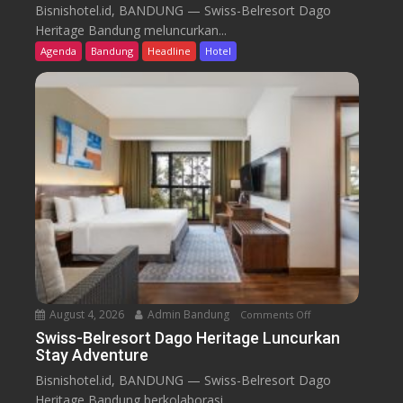
w
Bisnishotel.id, BANDUNG — Swiss-Belresort Dago
i
Heritage Bandung meluncurkan...
s
Agenda
Bandung
Headline
Hotel
s
-
B
e
l
r
e
s
o
r
t
D
a
August 4, 2026
Admin Bandung
Comments Off
o
g
n
Swiss-Belresort Dago Heritage Luncurkan
o
Stay Adventure
S
H
w
Bisnishotel.id, BANDUNG — Swiss-Belresort Dago
e
i
Heritage Bandung berkolaborasi...
r