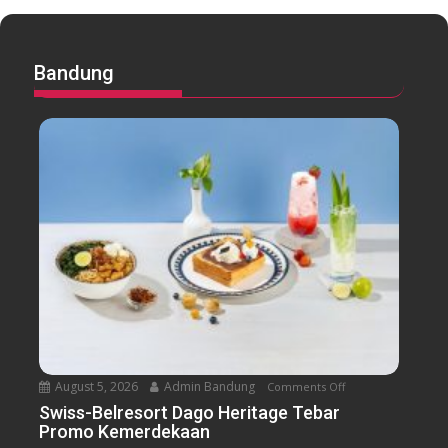
Bandung
August 5, 2026
Admin Bandung
Comments Off
o
n
Swiss-Belresort Dago Heritage Tebar
Promo Kemerdekaan
S