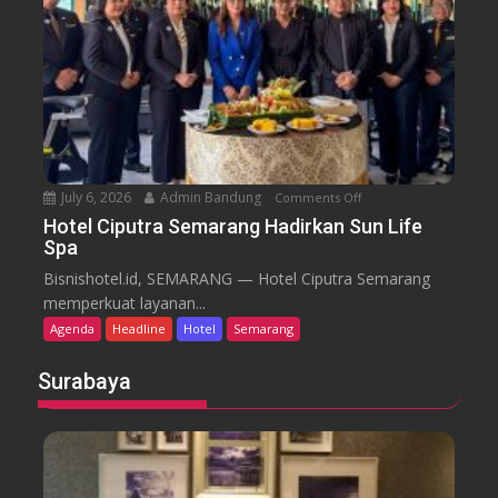
d
e
C
a
n
d
i
S
e
July 6, 2026
Admin Bandung
Comments Off
o
m
n
a
Hotel Ciputra Semarang Hadirkan Sun Life
Spa
H
r
o
a
Bisnishotel.id, SEMARANG — Hotel Ciputra Semarang
t
n
memperkuat layanan...
e
g
Agenda
Headline
Hotel
Semarang
l
H
C
i
Surabaya
i
d
p
u
u
p
t
k
r
a