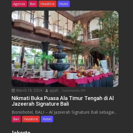
t
d
Agenda
Bali
Headline
Hotel
N
i
y
u
n
s
s
u
s
a
m
e
n
H
y
t
o
a
t
r
e
a
l
J
i
m
b
March 18, 2024
ajijah
Comments Off
o
a
n
Nikmati Buka Puasa Ala Timur Tengah di Al
r
Jazeerah Signature Bali
N
a
i
Bisnishotel, BALI – Al Jazeerah Signature Bali sebagai...
n
k
B
Bali
Headline
Hotel
m
e
a
a