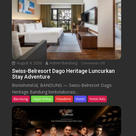
l
r
e
s
o
r
t
D
a
August 4, 2026
Admin Bandung
Comments Off
o
g
n
Swiss-Belresort Dago Heritage Luncurkan
o
Stay Adventure
S
H
w
Bisnishotel.id, BANDUNG — Swiss-Belresort Dago
e
i
Heritage Bandung berkolaborasi...
r
s
i
Bandung
Gaya Hidup
Headline
Hotel
Hotel Ads
s
t
-
a
B
g
e
e
l
T