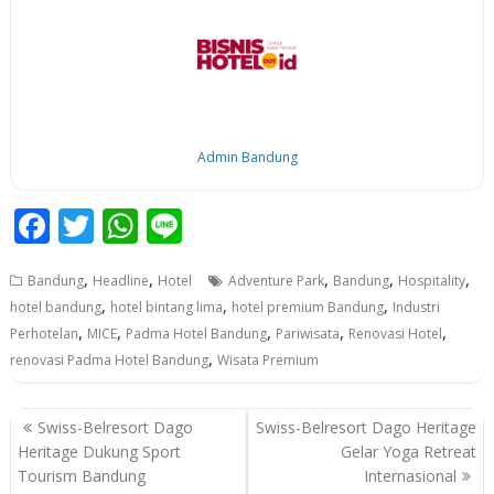
Admin Bandung
F
T
W
Li
ac
w
h
n
,
,
,
,
,
Bandung
Headline
Hotel
Adventure Park
Bandung
Hospitality
e
itt
at
e
,
,
,
hotel bandung
hotel bintang lima
hotel premium Bandung
Industri
b
er
s
,
,
,
,
,
Perhotelan
MICE
Padma Hotel Bandung
Pariwisata
Renovasi Hotel
o
A
,
renovasi Padma Hotel Bandung
Wisata Premium
o
p
P
k
p
Swiss-Belresort Dago
Swiss-Belresort Dago Heritage
o
Heritage Dukung Sport
Gelar Yoga Retreat
Tourism Bandung
Internasional
s