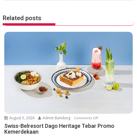
t
n
Related posts
a
v
i
g
a
t
i
o
n
August 5, 2026
Admin Bandung
Comments Off
o
n
Swiss-Belresort Dago Heritage Tebar Promo
Kemerdekaan
S