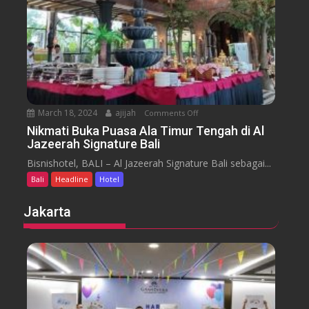
a
t
r
e
a
l
J
i
m
b
March 18, 2024
ajijah
Comments Off
o
a
n
Nikmati Buka Puasa Ala Timur Tengah di Al
r
Jazeerah Signature Bali
N
a
i
Bisnishotel, BALI – Al Jazeerah Signature Bali sebagai...
n
k
B
Bali
Headline
Hotel
m
e
a
Jakarta
a
t
c
i
h
B
B
u
a
k
l
a
i