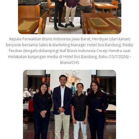
Kepala Perwakilan Bisnis Indonesia Jawa Barat, Herdiyan (dari kanan)
berpose bersama Sales & Marketing Manager Hotel Ilos Bandung, Rissky
Ferdian (tengah) didampingi Staf Bisnis Indonesia Cecep Hendra saat
melakukan kunjungan media di Hotel Ilos Bandung, Rabu (15/7/2026) –
Bisnis/CHS