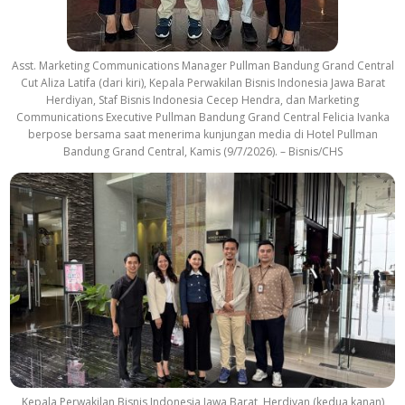
Asst. Marketing Communications Manager Pullman Bandung Grand Central
Cut Aliza Latifa (dari kiri), Kepala Perwakilan Bisnis Indonesia Jawa Barat
Herdiyan, Staf Bisnis Indonesia Cecep Hendra, dan Marketing
Communications Executive Pullman Bandung Grand Central Felicia Ivanka
berpose bersama saat menerima kunjungan media di Hotel Pullman
Bandung Grand Central, Kamis (9/7/2026). – Bisnis/CHS
Kepala Perwakilan Bisnis Indonesia Jawa Barat, Herdiyan (kedua kanan)