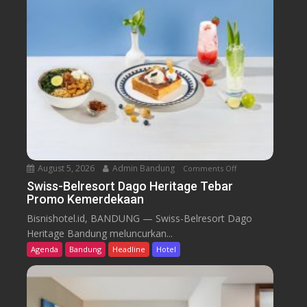
August 5, 2026
Admin Bandung
Comments Off
o
n
Swiss-Belresort Dago Heritage Tebar
Promo Kemerdekaan
S
w
Bisnishotel.id, BANDUNG — Swiss-Belresort Dago
i
Heritage Bandung meluncurkan...
s
Agenda
Bandung
Headline
Hotel
s
-
B
e