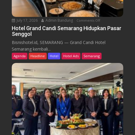
r
e
n
July 17, 2026
Admin Bandung
Comments Off
o
W
n
Hotel Grand Candi Semarang Hidupkan Pasar
o
Senggol
H
r
o
Bisnishotel.id, SEMARANG — Grand Candi Hotel
k
t
Semarang kembali...
F
e
Agenda
Headline
Hotel
Hotel Ads
Semarang
r
l
o
G
m
r
C
a
a
n
f
d
e
C
a
n
d
i
S