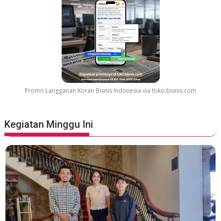
a
t
e
s
t
M
o
v
Promo Langganan Koran Bisnis Indonesia via toko.bisnis.com
i
e
S
Kegiatan Minggu Ini
o
u
n
d
t
r
a
c
k