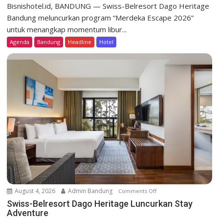
w
Bisnishotel.id, BANDUNG — Swiss-Belresort Dago Heritage
i
Bandung meluncurkan program “Merdeka Escape 2026”
s
untuk menangkap momentum libur...
s
Agenda
Bandung
Headline
Hotel
-
B
e
l
r
e
s
o
r
t
D
a
g
o
August 4, 2026
Admin Bandung
Comments Off
o
H
n
Swiss-Belresort Dago Heritage Luncurkan Stay
e
Adventure
S
r