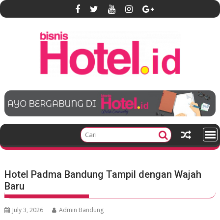
S
k
i
p
t
o
c
o
n
t
e
n
t
Hotel Padma Bandung Tampil dengan Wajah
Baru
July 3, 2026
Admin Bandung