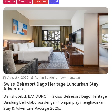
Agenda
Bandung
Headline
Hotel
-
B
e
l
r
e
s
o
r
t
D
a
g
o
August 4, 2026
Admin Bandung
Comments Off
o
H
n
Swiss-Belresort Dago Heritage Luncurkan Stay
e
Adventure
S
r
w
Bisnishotel.id, BANDUNG — Swiss-Belresort Dago Heritage
i
i
Bandung berkolaborasi dengan Hompimplay menghadirkan
t
s
a
Stay & Adventure Package 2026,...
s