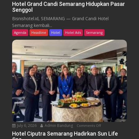
W
n
Hotel Grand Candi Semarang Hidupkan Pasar
o
Senggol
H
r
o
Bisnishotel.id, SEMARANG — Grand Candi Hotel
k
t
Semarang kembali...
F
e
Agenda
Headline
Hotel
Hotel Ads
Semarang
r
l
o
G
m
r
C
a
a
n
f
d
e
C
a
n
d
i
S
e
July 6, 2026
Admin Bandung
Comments Off
o
m
n
a
Hotel Ciputra Semarang Hadirkan Sun Life