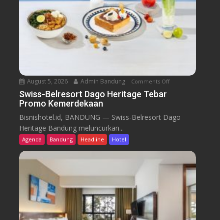
August 5, 2026
Admin Bandung
Comments Off
o
n
Swiss-Belresort Dago Heritage Tebar
Promo Kemerdekaan
S
w
Bisnishotel.id, BANDUNG — Swiss-Belresort Dago
i
Heritage Bandung meluncurkan...
s
Agenda
Bandung
Headline
Hotel
s
-
B
e
l
r
e