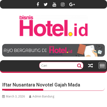
S
k
i
p
t
o
c
o
n
t
e
n
t
Iftar Nusantara Novotel Gajah Mada
March 3, 2026
Admin Bandung