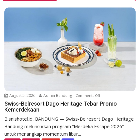
a
v
i
g
a
t
i
o
n
August 5, 2026
Admin Bandung
Comments Off
o
n
Swiss-Belresort Dago Heritage Tebar Promo
Kemerdekaan
S
w
Bisnishotel.id, BANDUNG — Swiss-Belresort Dago Heritage
i
Bandung meluncurkan program “Merdeka Escape 2026”
s
untuk menangkap momentum libur...
s