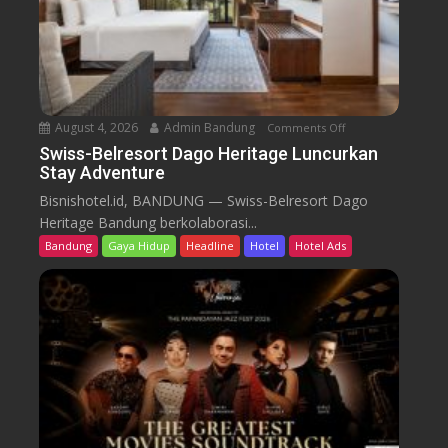
s
o
r
t
D
a
August 4, 2026
Admin Bandung
Comments Off
o
g
n
Swiss-Belresort Dago Heritage Luncurkan
o
Stay Adventure
S
H
w
Bisnishotel.id, BANDUNG — Swiss-Belresort Dago
e
i
Heritage Bandung berkolaborasi...
r
s
i
Bandung
Gaya Hidup
Headline
Hotel
Hotel Ads
s
t
-
a
B
g
e
e
l
T
r
e
e
b
s
a
o
r