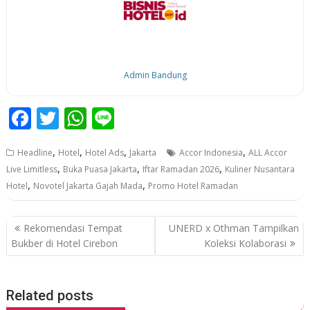
Admin Bandung
F
T
W
Li
ac
w
h
n
,
,
,
,
Headline
Hotel
Hotel Ads
Jakarta
Accor Indonesia
ALL Accor
e
itt
at
e
,
,
,
Live Limitless
Buka Puasa Jakarta
Iftar Ramadan 2026
Kuliner Nusantara
b
er
s
,
,
Hotel
Novotel Jakarta Gajah Mada
Promo Hotel Ramadan
o
A
o
p
P
Rekomendasi Tempat
UNERD x Othman Tampilkan
k
p
o
Bukber di Hotel Cirebon
Koleksi Kolaborasi
s
t
Related posts
n