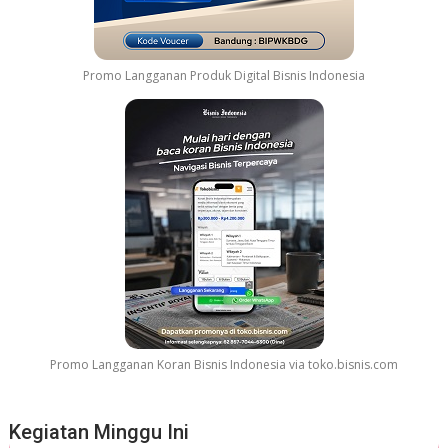
n
G
e
l
Promo Langganan Produk Digital Bisnis Indonesia
a
r
G
r
e
a
t
e
s
t
M
o
v
Promo Langganan Koran Bisnis Indonesia via toko.bisnis.com
i
e
S
Kegiatan Minggu Ini
o