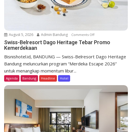
August 5, 2026
Admin Bandung
Comments Off
o
n
Swiss-Belresort Dago Heritage Tebar Promo
Kemerdekaan
S
w
Bisnishotel.id, BANDUNG — Swiss-Belresort Dago Heritage
i
Bandung meluncurkan program “Merdeka Escape 2026”
s
untuk menangkap momentum libur...
s
Agenda
Bandung
Headline
Hotel
-
B
e
l
r
e
s
o
r