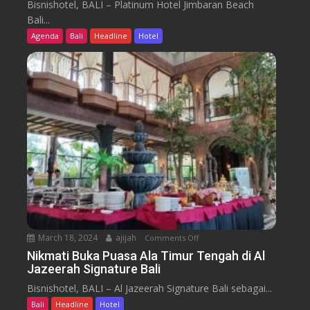
a
Bisnishotel, BALI – Platinum Hotel Jimbaran Beach
e
a
O
Bali...
r
t
d
Agenda
Bali
Headline
Hotel
N
i
y
u
n
s
s
u
s
a
m
e
n
H
y
t
o
a
t
r
e
a
l
J
i
m
b
March 18, 2024
ajijah
Comments Off
o
a
n
Nikmati Buka Puasa Ala Timur Tengah di Al
r
Jazeerah Signature Bali
N
a
i
Bisnishotel, BALI – Al Jazeerah Signature Bali sebagai...
n
k
B
Bali
Headline
Hotel