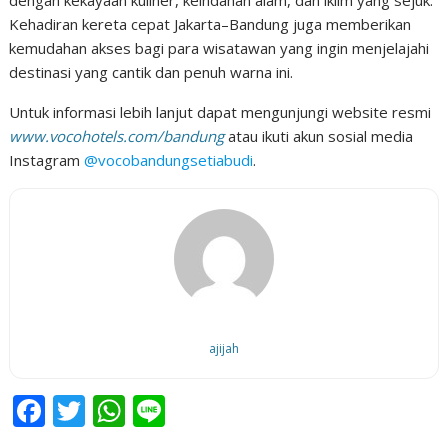
dengan kekayaan kuliner, keindahan alam, dan iklim yang sejuk.
Kehadiran kereta cepat Jakarta–Bandung juga memberikan
kemudahan akses bagi para wisatawan yang ingin menjelajahi
destinasi yang cantik dan penuh warna ini.
Untuk informasi lebih lanjut dapat mengunjungi website resmi
www.vocohotels.com/bandung
atau ikuti akun sosial media
Instagram
@vocobandungsetiabudi
.
ajijah
F
T
W
Li
ac
w
h
n