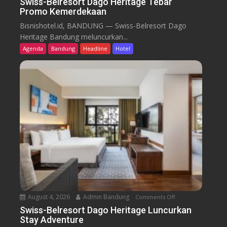
Swiss-Belresort Dago Heritage Tebar
Promo Kemerdekaan
S
w
Bisnishotel.id, BANDUNG — Swiss-Belresort Dago
i
Heritage Bandung meluncurkan...
s
Agenda
Bandung
Headline
Hotel
s
-
B
e
l
r
e
s
o
r
t
D
a
August 4, 2026
Admin Bandung
Comments Off
o
g
n
Swiss-Belresort Dago Heritage Luncurkan
o
Stay Adventure
S
H