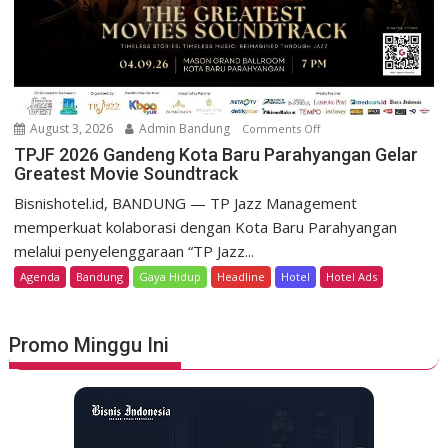
r
o
t
m
D
o
a
K
g
e
o
m
August 3, 2026
Admin Bandung
Comments Off
o
H
e
n
TPJF 2026 Gandeng Kota Baru Parahyangan Gelar
e
r
Greatest Movie Soundtrack
T
r
d
P
Bisnishotel.id, BANDUNG — TP Jazz Management
i
e
J
memperkuat kolaborasi dengan Kota Baru Parahyangan
t
k
F
a
melalui penyelenggaraan “TP Jazz...
a
2
g
Agenda
Bandung
Gaya Hidup
Headline
Hotel
Hotel Ads
a
0
e
n
2
L
6
u
Promo Minggu Ini
G
n
a
c
n
u
d
r
e
k