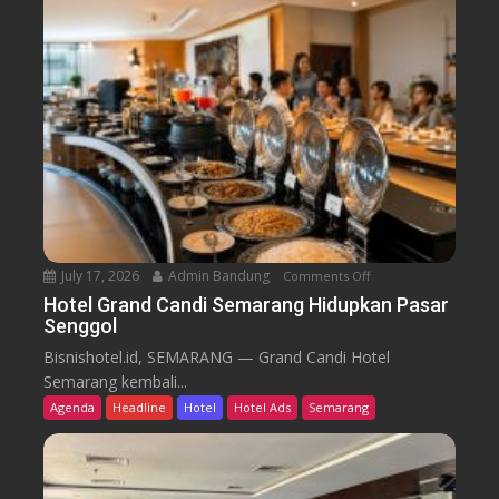
i
e
r
a
r
o
n
o
B
m
i
B
d
a
i
r
k
u
T
r
e
n
July 17, 2026
Admin Bandung
Comments Off
o
W
n
Hotel Grand Candi Semarang Hidupkan Pasar
o
Senggol
H
r
o
Bisnishotel.id, SEMARANG — Grand Candi Hotel
k
t
Semarang kembali...
F
e
Agenda
Headline
Hotel
Hotel Ads
Semarang
r
l
o
G
m
r
C
a