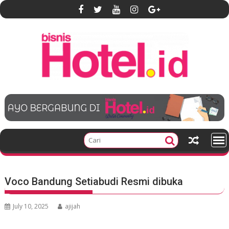
S
k
i
p
t
o
c
o
n
t
e
n
t
Voco Bandung Setiabudi Resmi dibuka
July 10, 2025
ajijah