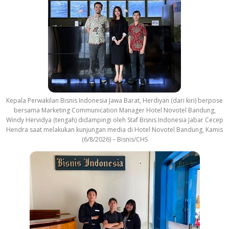
Kepala Perwakilan Bisnis Indonesia Jawa Barat, Herdiyan (dari kiri) berpose
bersama Marketing Communication Manager Hotel Novotel Bandung,
Windy Hervidya (tengah) didampingi oleh Staf Bisnis Indonesia Jabar Cecep
Hendra saat melakukan kunjungan media di Hotel Novotel Bandung, Kamis
(6/8/2026) – Bisnis/CHS