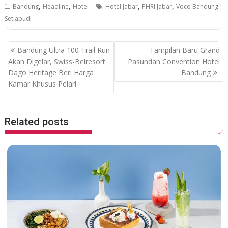
,
,
,
,
Bandung
Headline
Hotel
Hotel Jabar
PHRI Jabar
Voco Bandung
e
itt
at
e
Setiabudi
b
er
s
o
A
P
Bandung Ultra 100 Trail Run
Tampilan Baru Grand
o
p
o
Akan Digelar, Swiss-Belresort
Pasundan Convention Hotel
Dago Heritage Beri Harga
Bandung
k
p
s
Kamar Khusus Pelari
t
n
a
Related posts
v
i
g
a
t
i
o
n