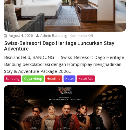
t
D
a
g
o
August 4, 2026
Admin Bandung
Comments Off
o
H
n
Swiss-Belresort Dago Heritage Luncurkan Stay
e
Adventure
S
r
w
Bisnishotel.id, BANDUNG — Swiss-Belresort Dago Heritage
i
i
Bandung berkolaborasi dengan Hompimplay menghadirkan
t
s
a
Stay & Adventure Package 2026,...
s
g
Bandung
Gaya Hidup
Headline
Hotel
Hotel Ads
-
e
B
T
e
e
l
b
r
a
e
r
s
P
o
r