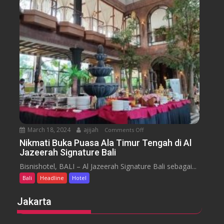
n
s
s
u
s
a
m
e
n
H
y
t
o
a
t
r
e
a
l
J
i
m
b
March 18, 2024
ajijah
Comments Off
o
a
n
Nikmati Buka Puasa Ala Timur Tengah di Al
r
Jazeerah Signature Bali
N
a
i
Bisnishotel, BALI – Al Jazeerah Signature Bali sebagai...
n
k
B
Bali
Headline
Hotel
m
e
a
Jakarta
a
t
c
i
h