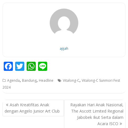
ajijah
F
T
W
Li
ac
w
h
n
,
,
,
Agenda
Bandung
Headline
Vitalong-C
Vitalong-C Sunmori Fest
e
itt
at
e
2024
b
er
s
o
A
P
Asah Kreatifitas Anak
Rayakan Hari Anak Nasional,
o
p
o
dengan Angelo Junior Art Club
The Ascott Limited Regional
Jabobek Ikut Serta dalam
k
p
s
Acara ISCO
t