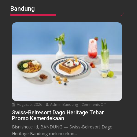
Bandung
August 5, 2026
Admin Bandung
Comments Off
o
n
Swiss-Belresort Dago Heritage Tebar
Promo Kemerdekaan
S
w
Bisnishotel.id, BANDUNG — Swiss-Belresort Dago
i
Heritage Bandung meluncurkan...