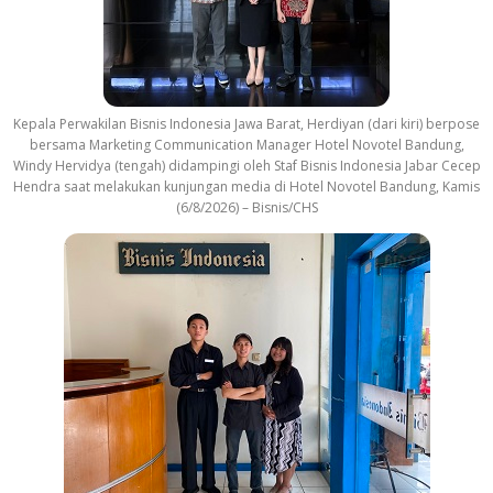
Kepala Perwakilan Bisnis Indonesia Jawa Barat, Herdiyan (dari kiri) berpose
bersama Marketing Communication Manager Hotel Novotel Bandung,
Windy Hervidya (tengah) didampingi oleh Staf Bisnis Indonesia Jabar Cecep
Hendra saat melakukan kunjungan media di Hotel Novotel Bandung, Kamis
(6/8/2026) – Bisnis/CHS