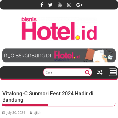
S
k
i
p
t
o
c
o
n
t
e
n
t
Vitalong-C Sunmori Fest 2024 Hadir di
Bandung
July 30, 2024
ajijah