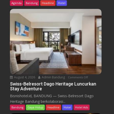
s
Agenda
Bandung
Headline
Hotel
s
-
B
e
l
r
e
s
o
r
t
D
a
August 4, 2026
Admin Bandung
Comments Off
o
g
n
Swiss-Belresort Dago Heritage Luncurkan
o
Stay Adventure
S
H
w
Bisnishotel.id, BANDUNG — Swiss-Belresort Dago
e
i
Heritage Bandung berkolaborasi...
r
s
i
Bandung
Gaya Hidup
Headline
Hotel
Hotel Ads
s
t