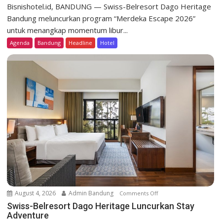
w
Bisnishotel.id, BANDUNG — Swiss-Belresort Dago Heritage
i
Bandung meluncurkan program “Merdeka Escape 2026”
s
untuk menangkap momentum libur...
s
Agenda
Bandung
Headline
Hotel
-
B
e
l
r
e
s
o
r
t
D
a
g
o
August 4, 2026
Admin Bandung
Comments Off
o
H
n
Swiss-Belresort Dago Heritage Luncurkan Stay
e
Adventure
S
r