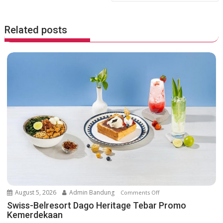
n
a
Related posts
v
i
g
a
t
i
o
n
August 5, 2026
Admin Bandung
Comments Off
o
n
Swiss-Belresort Dago Heritage Tebar Promo
Kemerdekaan
S