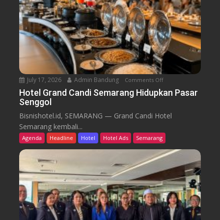
m
i
B
d
a
i
r
k
u
T
r
e
n
July 17, 2026
Admin Bandung
Comments Off
o
W
n
Hotel Grand Candi Semarang Hidupkan Pasar
o
Senggol
H
r
o
Bisnishotel.id, SEMARANG — Grand Candi Hotel
k
t
Semarang kembali...
F
e
Agenda
Headline
Hotel
Hotel Ads
Semarang
r
l
o
G
m
r
C
a
a
n
f
d
e
C