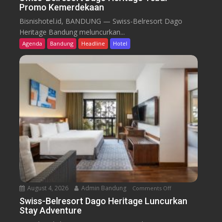
Promo Kemerdekaan
S
w
Bisnishotel.id, BANDUNG — Swiss-Belresort Dago
i
Heritage Bandung meluncurkan...
s
Agenda
Bandung
Headline
Hotel
s
-
B
e
l
r
e
s
o
r
t
D
a
August 4, 2026
Admin Bandung
Comments Off
o
g
n
Swiss-Belresort Dago Heritage Luncurkan
o
Stay Adventure
S
H
w