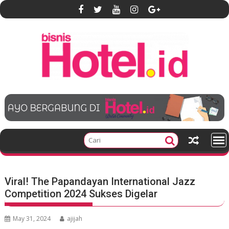
S
k
i
p
t
o
c
o
n
t
e
n
t
Viral! The Papandayan International Jazz
Competition 2024 Sukses Digelar
May 31, 2024
ajijah