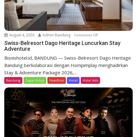
t
D
a
g
o
August 4, 2026
Admin Bandung
Comments Off
o
H
n
Swiss-Belresort Dago Heritage Luncurkan Stay
e
Adventure
S
r
w
Bisnishotel.id, BANDUNG — Swiss-Belresort Dago Heritage
i
i
Bandung berkolaborasi dengan Hompimplay menghadirkan
t
s
a
Stay & Adventure Package 2026,...
s
g
Bandung
Gaya Hidup
Headline
Hotel
Hotel Ads
-
e
B
T
e
e
l
b
r
a
e
r
s
P
o
r
r