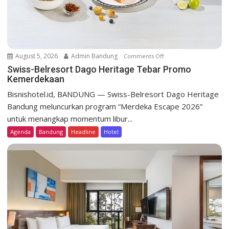
August 5, 2026
Admin Bandung
Comments Off
o
n
Swiss-Belresort Dago Heritage Tebar Promo
Kemerdekaan
S
w
Bisnishotel.id, BANDUNG — Swiss-Belresort Dago Heritage
i
Bandung meluncurkan program “Merdeka Escape 2026”
s
untuk menangkap momentum libur...
s
Agenda
Bandung
Headline
Hotel
-
B
e
l
r
e
s
o
r