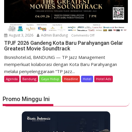
o
t
m
D
o
a
K
g
e
o
m
August 3, 2026
Admin Bandung
Comments Off
o
H
e
n
TPJF 2026 Gandeng Kota Baru Parahyangan Gelar
e
r
Greatest Movie Soundtrack
T
r
d
P
Bisnishotel.id, BANDUNG — TP Jazz Management
i
e
J
memperkuat kolaborasi dengan Kota Baru Parahyangan
t
k
F
a
melalui penyelenggaraan “TP Jazz...
a
2
g
Agenda
Bandung
Gaya Hidup
Headline
Hotel
Hotel Ads
a
0
e
n
2
L
6
u
Promo Minggu Ini
G
n
a
c
n
u
d
r
e
k