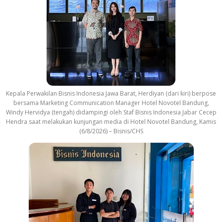
Kepala Perwakilan Bisnis Indonesia Jawa Barat, Herdiyan (dari kiri) berpose
bersama Marketing Communication Manager Hotel Novotel Bandung,
Windy Hervidya (tengah) didampingi oleh Staf Bisnis Indonesia Jabar Cecep
Hendra saat melakukan kunjungan media di Hotel Novotel Bandung, Kamis
(6/8/2026) – Bisnis/CHS