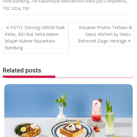
,
,
Hotel Bandung
The Papandayan International Online Jazz Competition
b
er
s
,
TPJC 2024
TPJF
o
A
o
p
P
FOTO: Dorong UMKM Naik
Rasakan Promo Terbaru di
k
p
o
Kelas, BSI Ikut Serta dalam
Swiss-Kitchen by Swiss-
Jelajah Kuliner Nusantara
Belresort Dago Heritage
s
Bandung
t
n
a
Related posts
v
i
g
a
t
i
o
n