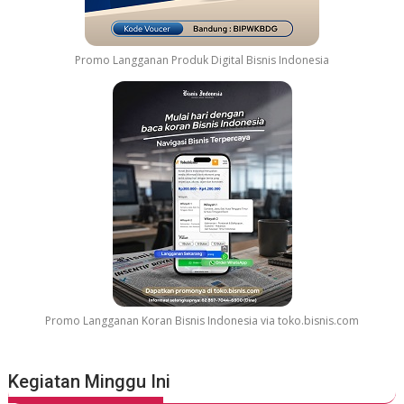
G
e
l
Promo Langganan Produk Digital Bisnis Indonesia
a
r
G
r
e
a
t
e
s
t
M
o
v
Promo Langganan Koran Bisnis Indonesia via toko.bisnis.com
i
e
S
Kegiatan Minggu Ini
o