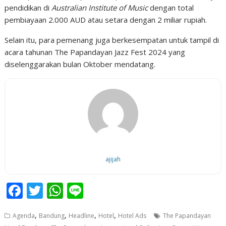
pendidikan di
Australian Institute of Music
dengan total
pembiayaan 2.000 AUD atau setara dengan 2 miliar rupiah.
Selain itu, para pemenang juga berkesempatan untuk tampil di
acara tahunan The Papandayan Jazz Fest 2024 yang
diselenggarakan bulan Oktober mendatang.
ajijah
F
T
W
Li
ac
w
h
n
,
,
,
,
Agenda
Bandung
Headline
Hotel
Hotel Ads
The Papandayan
e
itt
at
e