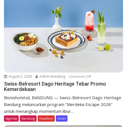
i
g
a
t
i
o
n
August 5, 2026
Admin Bandung
Comments Off
o
n
Swiss-Belresort Dago Heritage Tebar Promo
Kemerdekaan
S
w
Bisnishotel.id, BANDUNG — Swiss-Belresort Dago Heritage
i
Bandung meluncurkan program “Merdeka Escape 2026”
s
untuk menangkap momentum libur...
s
Agenda
Bandung
Headline
Hotel
-
B