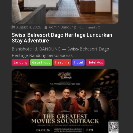
r
t
D
a
August 4, 2026
Admin Bandung
Comments Off
o
g
n
Swiss-Belresort Dago Heritage Luncurkan
o
Stay Adventure
S
H
w
Bisnishotel.id, BANDUNG — Swiss-Belresort Dago
e
i
Heritage Bandung berkolaborasi...
r
s
i
Bandung
Gaya Hidup
Headline
Hotel
Hotel Ads
s
t
-
a
B
g
e
e
l
T
r
e
e
b
s
a
o
r
r
P
t