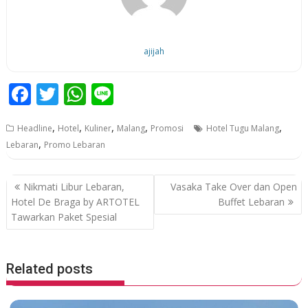
ajijah
F
T
W
Li
ac
w
h
n
,
,
,
,
,
Headline
Hotel
Kuliner
Malang
Promosi
Hotel Tugu Malang
e
itt
at
e
,
Lebaran
Promo Lebaran
b
er
s
o
A
P
Nikmati Libur Lebaran,
Vasaka Take Over dan Open
o
p
o
Hotel De Braga by ARTOTEL
Buffet Lebaran
Tawarkan Paket Spesial
k
p
s
t
n
Related posts
a
v