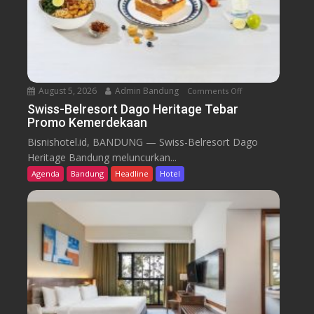
August 5, 2026
Admin Bandung
Comments Off
o
n
Swiss-Belresort Dago Heritage Tebar
Promo Kemerdekaan
S
w
Bisnishotel.id, BANDUNG — Swiss-Belresort Dago
i
Heritage Bandung meluncurkan...
s
Agenda
Bandung
Headline
Hotel
s
-
B
e
l
r
e
s
o