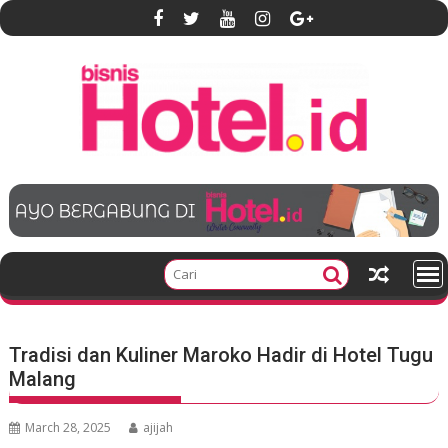
S
k
i
p
t
o
c
o
n
t
e
n
t
Tradisi dan Kuliner Maroko Hadir di Hotel Tugu
Malang
March 28, 2025
ajijah