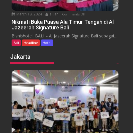
m
b
March 18, 2024
ajijah
Comments Off
o
a
n
Nikmati Buka Puasa Ala Timur Tengah di Al
r
Jazeerah Signature Bali
N
a
i
Bisnishotel, BALI – Al Jazeerah Signature Bali sebagai...
n
k
B
Bali
Headline
Hotel
m
e
a
Jakarta
a
t
c
i
h
B
B
u
a
k
l
a
i
P
M
u
e
a
n
s
g
a
g
A