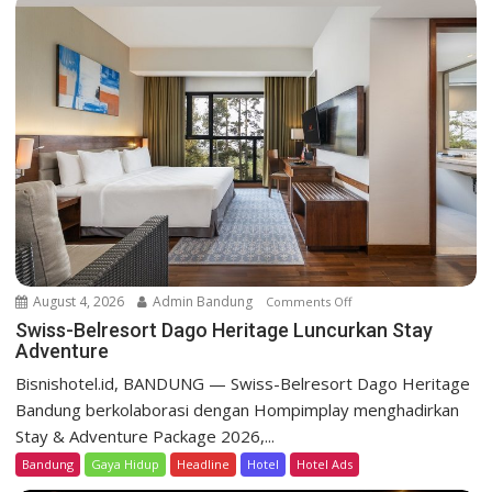
e
l
r
e
s
o
r
t
D
a
g
o
August 4, 2026
Admin Bandung
Comments Off
o
H
n
Swiss-Belresort Dago Heritage Luncurkan Stay
e
Adventure
S
r
w
Bisnishotel.id, BANDUNG — Swiss-Belresort Dago Heritage
i
i
Bandung berkolaborasi dengan Hompimplay menghadirkan
t
s
a
Stay & Adventure Package 2026,...
s
g
Bandung
Gaya Hidup
Headline
Hotel
Hotel Ads
-
e