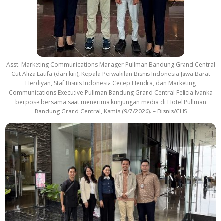
Asst. Marketing Communications Manager Pullman Bandung Grand Central
Cut Aliza Latifa (dari kiri), Kepala Perwakilan Bisnis Indonesia Jawa Barat
Herdiyan, Staf Bisnis Indonesia Cecep Hendra, dan Marketing
Communications Executive Pullman Bandung Grand Central Felicia Ivanka
berpose bersama saat menerima kunjungan media di Hotel Pullman
Bandung Grand Central, Kamis (9/7/2026). – Bisnis/CHS