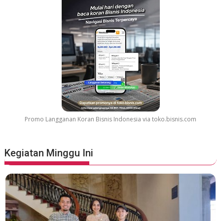
G
r
e
a
t
e
s
t
M
o
v
Promo Langganan Koran Bisnis Indonesia via toko.bisnis.com
i
e
S
Kegiatan Minggu Ini
o
u
n
d
t
r