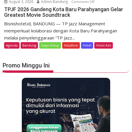
m
August 3, 2026
Admin Bandung
Comments Off
o
H
e
n
TPJF 2026 Gandeng Kota Baru Parahyangan Gelar
e
r
Greatest Movie Soundtrack
T
r
d
P
Bisnishotel.id, BANDUNG — TP Jazz Management
i
e
J
memperkuat kolaborasi dengan Kota Baru Parahyangan
t
k
F
a
melalui penyelenggaraan “TP Jazz...
a
2
g
Agenda
Bandung
Gaya Hidup
Headline
Hotel
Hotel Ads
a
0
e
n
2
L
6
u
Promo Minggu Ini
G
n
a
c
n
u
d
r
e
k
n
a
g
n
K
S
o
t
t
a
a