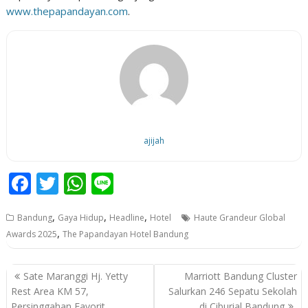
www.thepapandayan.com
.
ajijah
F
T
W
Li
ac
w
h
n
,
,
,
Bandung
Gaya Hidup
Headline
Hotel
Haute Grandeur Global
e
itt
at
e
,
Awards 2025
The Papandayan Hotel Bandung
b
er
s
o
A
P
Sate Maranggi Hj. Yetty
Marriott Bandung Cluster
o
p
o
Rest Area KM 57,
Salurkan 246 Sepatu Sekolah
Persinggahan Favorit
di Ciburial Bandung