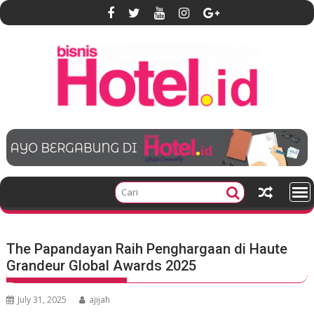
S
k
i
p
t
o
c
o
n
t
e
n
t
The Papandayan Raih Penghargaan di Haute
Grandeur Global Awards 2025
July 31, 2025
ajijah