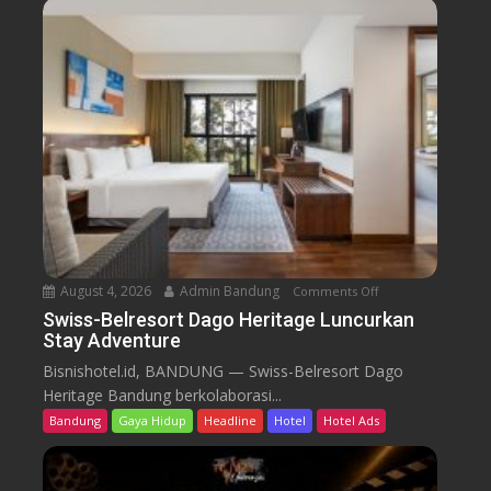
-
B
e
l
r
e
s
o
r
t
D
a
August 4, 2026
Admin Bandung
Comments Off
o
g
n
Swiss-Belresort Dago Heritage Luncurkan
o
Stay Adventure
S
H
w
Bisnishotel.id, BANDUNG — Swiss-Belresort Dago
e
i
Heritage Bandung berkolaborasi...
r
s
i
Bandung
Gaya Hidup
Headline
Hotel
Hotel Ads
s
t
-
a
B