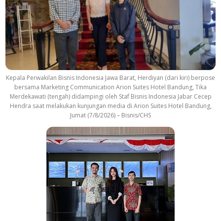
a
c
k
Kepala Perwakilan Bisnis Indonesia Jawa Barat, Herdiyan (dari kiri) berpose
bersama Marketing Communication Arion Suites Hotel Bandung, Tika
Merdekawati (tengah) didampingi oleh Staf Bisnis Indonesia Jabar Cecep
Hendra saat melakukan kunjungan media di Arion Suites Hotel Bandung,
Jumat (7/8/2026) – Bisnis/CHS