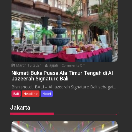
m
e
n
H
y
t
o
a
t
r
e
a
l
J
i
m
b
March 18, 2024
ajijah
Comments Off
o
a
n
Nikmati Buka Puasa Ala Timur Tengah di Al
r
Jazeerah Signature Bali
N
a
i
Bisnishotel, BALI – Al Jazeerah Signature Bali sebagai...
n
k
B
Bali
Headline
Hotel
m
e
a
Jakarta
a
t
c
i
h
B
B
u