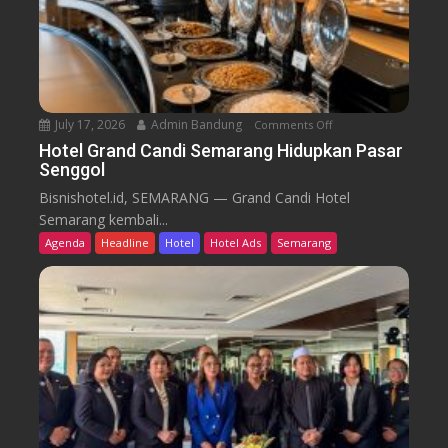
a
i
r
k
u
T
r
e
n
July 17, 2026
Admin Bandung
Comments Off
o
W
n
Hotel Grand Candi Semarang Hidupkan Pasar
o
Senggol
H
r
o
Bisnishotel.id, SEMARANG — Grand Candi Hotel
k
t
Semarang kembali...
F
e
Agenda
Headline
Hotel
Hotel Ads
Semarang
r
l
o
G
m
r
C
a
a
n
f
d
e
C
a
n