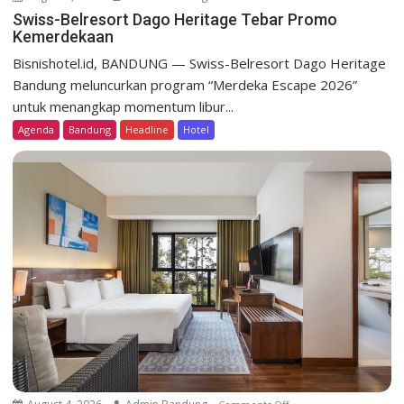
n
Swiss-Belresort Dago Heritage Tebar Promo
Kemerdekaan
S
w
Bisnishotel.id, BANDUNG — Swiss-Belresort Dago Heritage
i
Bandung meluncurkan program “Merdeka Escape 2026”
s
untuk menangkap momentum libur...
s
Agenda
Bandung
Headline
Hotel
-
B
e
l
r
e
s
o
r
t
D
a
g
o