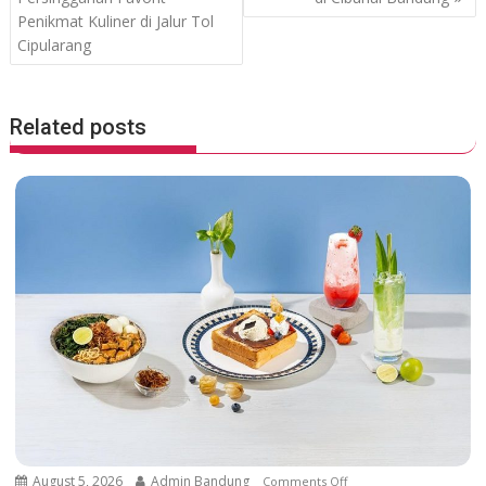
k
p
s
Penikmat Kuliner di Jalur Tol
t
Cipularang
n
a
v
Related posts
i
g
a
t
i
o
n
August 5, 2026
Admin Bandung
Comments Off
o