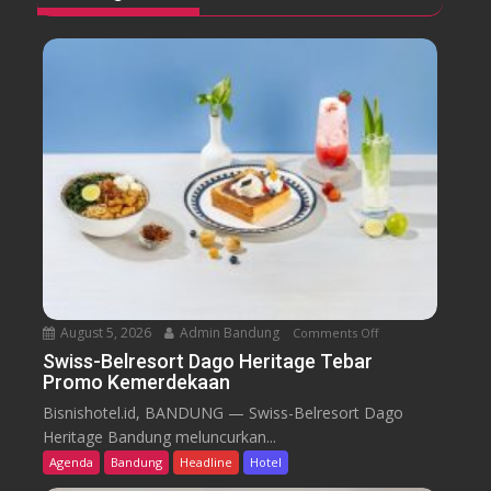
August 5, 2026
Admin Bandung
Comments Off
o
n
Swiss-Belresort Dago Heritage Tebar
Promo Kemerdekaan
S
w
Bisnishotel.id, BANDUNG — Swiss-Belresort Dago
i
Heritage Bandung meluncurkan...
s
Agenda
Bandung
Headline
Hotel
s