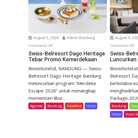
g
a
t
i
o
August 5, 2026
Admin Bandung
August 4, 20
n
Comments Off
o
Comments Off
o
n
n
Swiss-Belresort Dago Heritage
Swiss-Belr
Tebar Promo Kemerdekaan
Luncurkan 
S
S
w
w
Bisnishotel.id, BANDUNG — Swiss-
Bisnishotel.
i
i
Belresort Dago Heritage Bandung
Belresort D
s
s
meluncurkan program “Merdeka
berkolabora
s
s
Escape 2026” untuk menangkap
menghadirka
-
-
momentum libur...
Package 2026,
B
B
Agenda
Bandung
Headline
Hotel
Bandung
Gay
e
e
l
l
Hotel
Hotel A
r
r
e
e
s
s