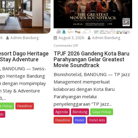
26
Admin Bandung
August 3, 2026
Admin Bandung
Comments Off
o
n
esort Dago Heritage
TPJF 2026 Gandeng Kota Baru
Stay Adventure
Parahyangan Gelar Greatest
T
Movie Soundtrack
P
id, BANDUNG — Swiss-
J
Bisnishotel.id, BANDUNG — TP Jazz
ago Heritage Bandung
F
Management memperkuat
si dengan Hompimplay
2
kolaborasi dengan Kota Baru
n Stay & Adventure
0
Parahyangan melalui
...
2
penyelenggaraan “TP Jazz...
a Hidup
Headline
6
Agenda
Bandung
Gaya Hidup
G
ds
Headline
Hotel
a
Hotel Ads
n
d