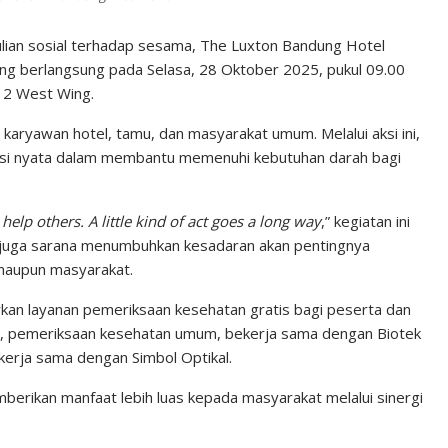
an sosial terhadap sesama, The Luxton Bandung Hotel
ng berlangsung pada Selasa, 28 Oktober 2025, pukul 09.00
i 2 West Wing.
ri karyawan hotel, tamu, dan masyarakat umum. Melalui aksi ini,
si nyata dalam membantu memenuhi kebutuhan darah bagi
help others. A little kind of act goes a long way
,” kegiatan ini
pi juga sarana menumbuhkan kesadaran akan pentingnya
 maupun masyarakat.
irkan layanan pemeriksaan kesehatan gratis bagi peserta dan
ti, pemeriksaan kesehatan umum, bekerja sama dengan Biotek
kerja sama dengan Simbol Optikal.
memberikan manfaat lebih luas kepada masyarakat melalui sinergi