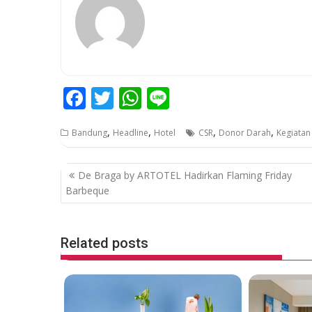
F
T
W
Li
ac
w
h
n
,
,
,
,
Bandung
Headline
Hotel
CSR
Donor Darah
Kegiatan 
e
itt
at
e
b
er
s
P
De Braga by ARTOTEL Hadirkan Flaming Friday
o
A
o
Barbeque
o
p
s
k
p
t
Related posts
n
a
v
i