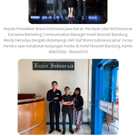
Kepala Perwakilan Bisnis Indonesia Jawa Barat, Herdiyan (dari kiri) berpose
bersama Marketing Communication Manager Hotel Novotel Bandung,
Windy Hervidya (tengah) didampingi oleh Staf Bisnis Indonesia Jabar Cecep
Hendra saat melakukan kunjungan media di Hotel Novotel Bandung, Kamis
(6/8/2026) – Bisnis/CHS