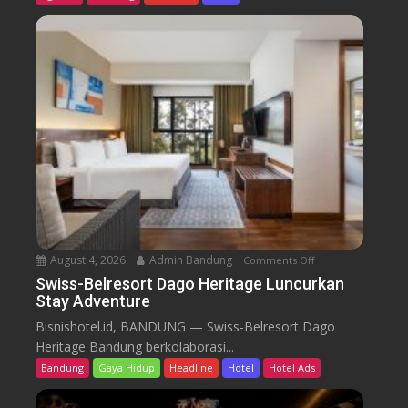
s
-
B
e
l
r
e
s
o
r
t
D
a
August 4, 2026
Admin Bandung
Comments Off
o
g
n
Swiss-Belresort Dago Heritage Luncurkan
o
Stay Adventure
S
H
w
Bisnishotel.id, BANDUNG — Swiss-Belresort Dago
e
i
Heritage Bandung berkolaborasi...
r
s
i
Bandung
Gaya Hidup
Headline
Hotel
Hotel Ads
s
t
-
a