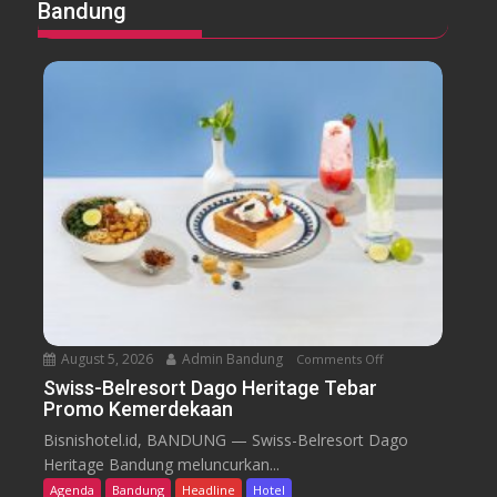
Bandung
August 5, 2026
Admin Bandung
Comments Off
o
n
Swiss-Belresort Dago Heritage Tebar
Promo Kemerdekaan
S
w
Bisnishotel.id, BANDUNG — Swiss-Belresort Dago
i
Heritage Bandung meluncurkan...
s
Agenda
Bandung
Headline
Hotel