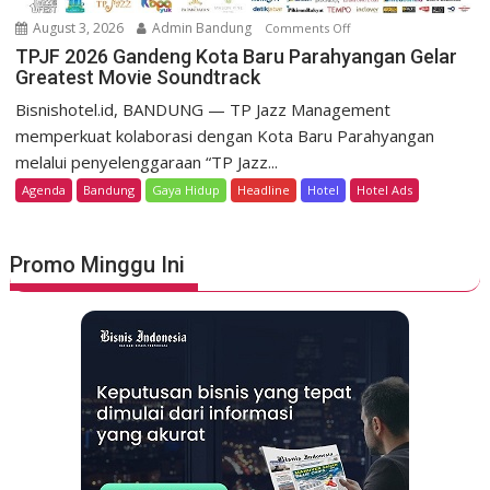
o
m
August 3, 2026
Admin Bandung
Comments Off
o
H
e
n
TPJF 2026 Gandeng Kota Baru Parahyangan Gelar
e
r
Greatest Movie Soundtrack
T
r
d
P
Bisnishotel.id, BANDUNG — TP Jazz Management
i
e
J
memperkuat kolaborasi dengan Kota Baru Parahyangan
t
k
F
a
melalui penyelenggaraan “TP Jazz...
a
2
g
Agenda
Bandung
Gaya Hidup
Headline
Hotel
Hotel Ads
a
0
e
n
2
L
6
u
Promo Minggu Ini
G
n
a
c
n
u
d
r
e
k
n
a
g
n
K
S
o
t
t