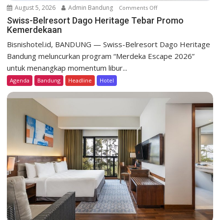
August 5, 2026
Admin Bandung
Comments Off
o
n
Swiss-Belresort Dago Heritage Tebar Promo
Kemerdekaan
S
w
Bisnishotel.id, BANDUNG — Swiss-Belresort Dago Heritage
i
Bandung meluncurkan program “Merdeka Escape 2026”
s
untuk menangkap momentum libur...
s
Agenda
Bandung
Headline
Hotel
-
B
e
l
r
e
s
o
r
t
D
a
g