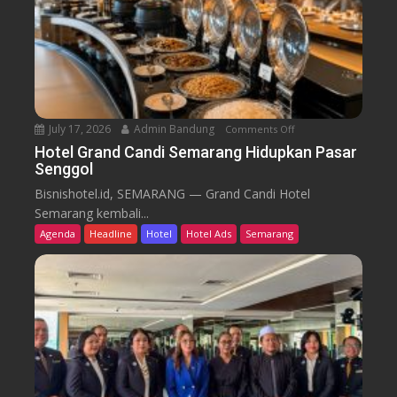
B
d
a
i
r
k
u
T
r
e
n
July 17, 2026
Admin Bandung
Comments Off
o
W
n
Hotel Grand Candi Semarang Hidupkan Pasar
o
Senggol
H
r
o
Bisnishotel.id, SEMARANG — Grand Candi Hotel
k
t
Semarang kembali...
F
e
Agenda
Headline
Hotel
Hotel Ads
Semarang
r
l
o
G
m
r
C
a
a
n
f
d
e
C
a