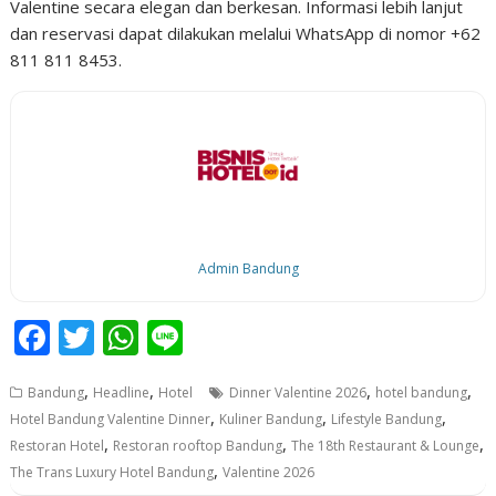
Valentine secara elegan dan berkesan. Informasi lebih lanjut
dan reservasi dapat dilakukan melalui WhatsApp di nomor +62
811 811 8453.
Admin Bandung
F
T
W
Li
ac
w
h
n
,
,
,
,
Bandung
Headline
Hotel
Dinner Valentine 2026
hotel bandung
e
itt
at
e
,
,
,
Hotel Bandung Valentine Dinner
Kuliner Bandung
Lifestyle Bandung
b
er
s
,
,
,
Restoran Hotel
Restoran rooftop Bandung
The 18th Restaurant & Lounge
o
A
,
The Trans Luxury Hotel Bandung
Valentine 2026