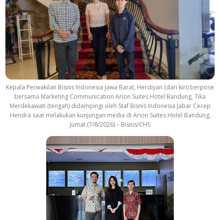
r
a
c
k
Kepala Perwakilan Bisnis Indonesia Jawa Barat, Herdiyan (dari kiri) berpose
bersama Marketing Communication Arion Suites Hotel Bandung, Tika
Merdekawati (tengah) didampingi oleh Staf Bisnis Indonesia Jabar Cecep
Hendra saat melakukan kunjungan media di Arion Suites Hotel Bandung,
Jumat (7/8/2026) – Bisnis/CHS