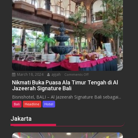
u
s
a
m
e
n
H
y
t
o
a
t
r
e
a
l
J
i
m
b
March 18, 2024
ajijah
Comments Off
o
a
n
Nikmati Buka Puasa Ala Timur Tengah di Al
r
Jazeerah Signature Bali
N
a
i
Bisnishotel, BALI – Al Jazeerah Signature Bali sebagai...
n
k
B
Bali
Headline
Hotel
m
e
a
Jakarta
a
t
c
i
h
B
B