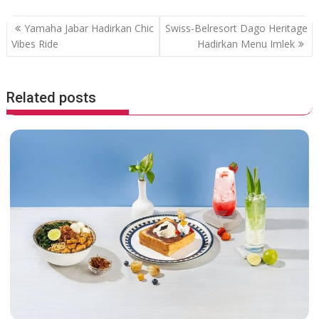
o
p
P
k
p
Yamaha Jabar Hadirkan Chic
Swiss-Belresort Dago Heritage
o
Vibes Ride
Hadirkan Menu Imlek
s
t
Related posts
n
a
v
i
g
a
t
i
o
n