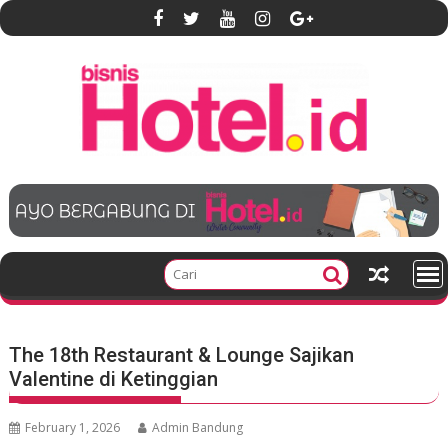
S
k
i
p
t
o
c
o
n
t
e
n
t
The 18th Restaurant & Lounge Sajikan
Valentine di Ketinggian
February 1, 2026
Admin Bandung