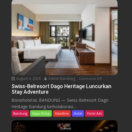
-
B
e
l
r
e
s
o
r
t
D
a
August 4, 2026
Admin Bandung
Comments Off
o
g
n
Swiss-Belresort Dago Heritage Luncurkan
o
Stay Adventure
S
H
w
Bisnishotel.id, BANDUNG — Swiss-Belresort Dago
e
i
Heritage Bandung berkolaborasi...
r
s
i
Bandung
Gaya Hidup
Headline
Hotel
Hotel Ads
s
t
-
a
B