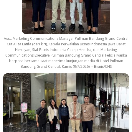
Asst. Marketing Communications Manager Pullman Bandung Grand Central
Cut Aliza Latifa (dari kiri), Kepala Perwakilan Bisnis Indonesia Jawa Barat
Herdiyan, Staf Bisnis Indonesia Cecep Hendra, dan Marketing
Communications Executive Pullman Bandung Grand Central Felicia Ivanka
berpose bersama saat menerima kunjungan media di Hotel Pullman
Bandung Grand Central, Kamis (9/7/2026). – Bisnis/CHS