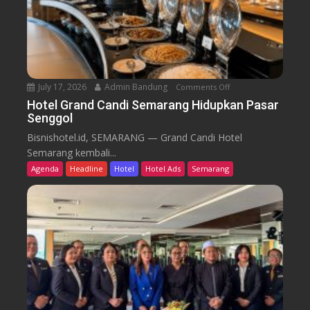
a
i
r
k
u
T
r
e
n
July 17, 2026
Admin Bandung
Comments Off
o
W
n
Hotel Grand Candi Semarang Hidupkan Pasar
o
Senggol
H
r
o
Bisnishotel.id, SEMARANG — Grand Candi Hotel
k
t
Semarang kembali...
F
e
Agenda
Headline
Hotel
Hotel Ads
Semarang
r
l
o
G
m
r
C
a
a
n
f
d
e
C
a
n