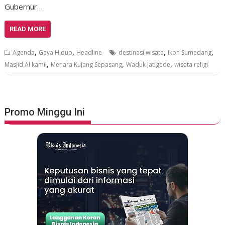
Gubernur…
READ MORE
,
,
,
,
Agenda
Gaya Hidup
Headline
destinasi wisata
Ikon Sumedang
,
,
,
Masjid Al kamil
Menara Kujang Sepasang
Waduk Jatigede
wisata religi
Promo Minggu Ini