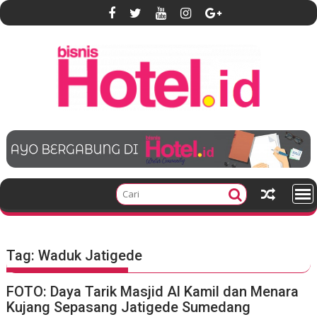
S
k
i
p
t
o
c
o
n
t
e
n
t
Tag:
Waduk Jatigede
FOTO: Daya Tarik Masjid Al Kamil dan Menara
Kujang Sepasang Jatigede Sumedang