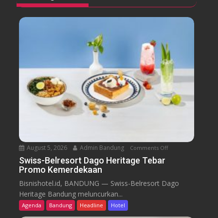
August 5, 2026
Admin Bandung
Comments Off
o
n
Swiss-Belresort Dago Heritage Tebar
Promo Kemerdekaan
S
w
Bisnishotel.id, BANDUNG — Swiss-Belresort Dago
i
Heritage Bandung meluncurkan...
s
Agenda
Bandung
Headline
Hotel
s