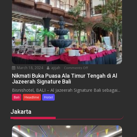
m
e
n
H
y
t
o
a
t
r
e
a
l
J
i
m
b
March 18, 2024
ajijah
Comments Off
o
a
n
Nikmati Buka Puasa Ala Timur Tengah di Al
r
Jazeerah Signature Bali
N
a
i
Bisnishotel, BALI – Al Jazeerah Signature Bali sebagai...
n
k
B
Bali
Headline
Hotel
m
e
a
Jakarta
a
t
c
i
h
B
B
u