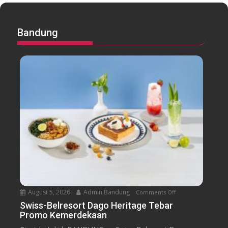
Bandung
August 5, 2026
Admin Bandung
Comments Off
o
n
Swiss-Belresort Dago Heritage Tebar
Promo Kemerdekaan
S
w