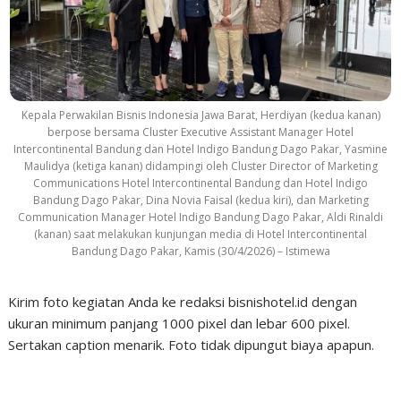
Kepala Perwakilan Bisnis Indonesia Jawa Barat, Herdiyan (kedua kanan)
berpose bersama Cluster Executive Assistant Manager Hotel
Intercontinental Bandung dan Hotel Indigo Bandung Dago Pakar, Yasmine
Maulidya (ketiga kanan) didampingi oleh Cluster Director of Marketing
Communications Hotel Intercontinental Bandung dan Hotel Indigo
Bandung Dago Pakar, Dina Novia Faisal (kedua kiri), dan Marketing
Communication Manager Hotel Indigo Bandung Dago Pakar, Aldi Rinaldi
(kanan) saat melakukan kunjungan media di Hotel Intercontinental
Bandung Dago Pakar, Kamis (30/4/2026) – Istimewa
Kirim foto kegiatan Anda ke redaksi bisnishotel.id dengan
ukuran minimum panjang 1000 pixel dan lebar 600 pixel.
Sertakan caption menarik. Foto tidak dipungut biaya apapun.