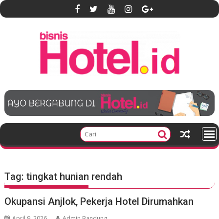
S
k
i
p
t
o
c
o
n
t
e
n
t
Tag:
tingkat hunian rendah
Okupansi Anjlok, Pekerja Hotel Dirumahkan
April 9, 2026
Admin Bandung