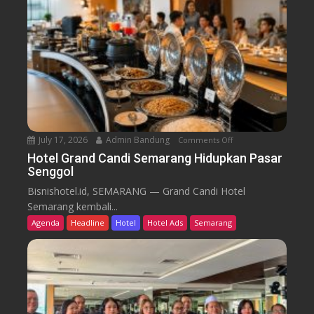
o
B
m
i
B
d
a
i
r
k
u
T
r
e
n
July 17, 2026
Admin Bandung
Comments Off
o
W
n
Hotel Grand Candi Semarang Hidupkan Pasar
o
Senggol
H
r
o
Bisnishotel.id, SEMARANG — Grand Candi Hotel
k
t
Semarang kembali...
F
e
Agenda
Headline
Hotel
Hotel Ads
Semarang
r
l
o
G
m
r
C
a
a
n
f
d