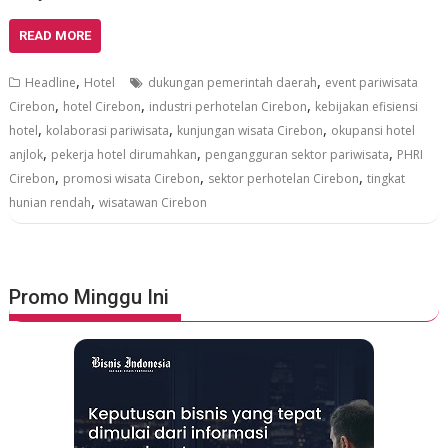
READ MORE
,
,
Headline
Hotel
dukungan pemerintah daerah
event pariwisata
,
,
,
Cirebon
hotel Cirebon
industri perhotelan Cirebon
kebijakan efisiensi
,
,
,
hotel
kolaborasi pariwisata
kunjungan wisata Cirebon
okupansi hotel
,
,
,
anjlok
pekerja hotel dirumahkan
pengangguran sektor pariwisata
PHRI
,
,
,
Cirebon
promosi wisata Cirebon
sektor perhotelan Cirebon
tingkat
,
hunian rendah
wisatawan Cirebon
Promo Minggu Ini