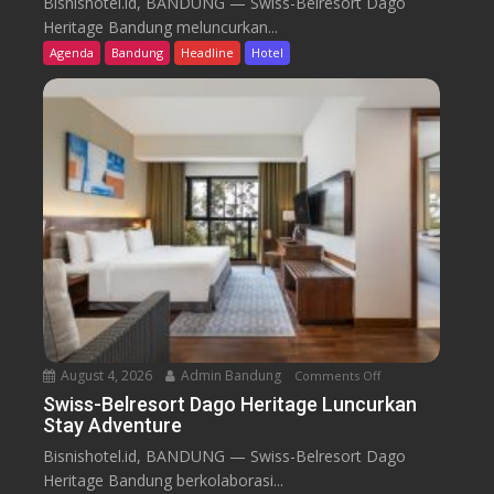
Bisnishotel.id, BANDUNG — Swiss-Belresort Dago
i
Heritage Bandung meluncurkan...
s
Agenda
Bandung
Headline
Hotel
s
-
B
e
l
r
e
s
o
r
t
D
a
August 4, 2026
Admin Bandung
Comments Off
o
g
n
Swiss-Belresort Dago Heritage Luncurkan
o
Stay Adventure
S
H
w
Bisnishotel.id, BANDUNG — Swiss-Belresort Dago
e
i
Heritage Bandung berkolaborasi...
r