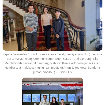
Kepala Perwakilan Bisnis Indonesia Jawa Barat, Herdiyan (dari kiri) berpose
bersama Marketing Communication Arion Suites Hotel Bandung, Tika
Merdekawati (tengah) didampingi oleh Staf Bisnis Indonesia Jabar Cecep
Hendra saat melakukan kunjungan media di Arion Suites Hotel Bandung,
Jumat (7/8/2026) – Bisnis/CHS