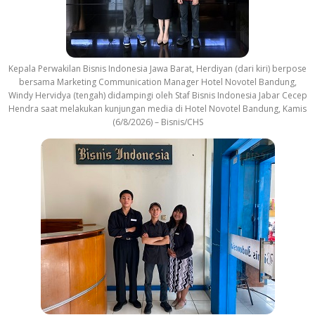
Kepala Perwakilan Bisnis Indonesia Jawa Barat, Herdiyan (dari kiri) berpose
bersama Marketing Communication Manager Hotel Novotel Bandung,
Windy Hervidya (tengah) didampingi oleh Staf Bisnis Indonesia Jabar Cecep
Hendra saat melakukan kunjungan media di Hotel Novotel Bandung, Kamis
(6/8/2026) – Bisnis/CHS