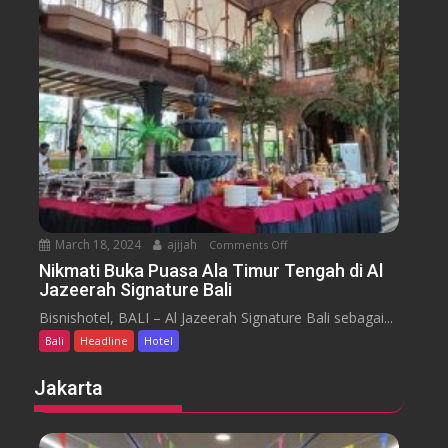
u
s
a
m
e
n
H
y
t
o
a
t
r
e
a
l
J
i
m
b
March 18, 2024
ajijah
Comments Off
o
a
n
Nikmati Buka Puasa Ala Timur Tengah di Al
r
Jazeerah Signature Bali
N
a
i
Bisnishotel, BALI – Al Jazeerah Signature Bali sebagai...
n
k
B
Bali
Headline
Hotel
m
e
a
Jakarta
a
t
c
i
h
B