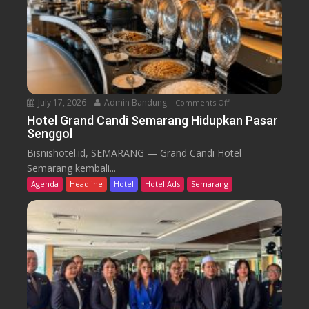
B
d
a
i
r
k
u
T
r
e
n
July 17, 2026
Admin Bandung
Comments Off
o
W
n
Hotel Grand Candi Semarang Hidupkan Pasar
o
Senggol
H
r
o
Bisnishotel.id, SEMARANG — Grand Candi Hotel
k
t
Semarang kembali...
F
e
Agenda
Headline
Hotel
Hotel Ads
Semarang
r
l
o
G
m
r
C
a
a
n
f
d
e
C
a