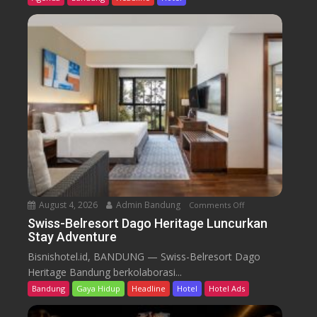
s
-
B
e
l
r
e
s
o
r
t
D
a
August 4, 2026
Admin Bandung
Comments Off
o
g
n
Swiss-Belresort Dago Heritage Luncurkan
o
Stay Adventure
S
H
w
Bisnishotel.id, BANDUNG — Swiss-Belresort Dago
e
i
Heritage Bandung berkolaborasi...
r
s
i
Bandung
Gaya Hidup
Headline
Hotel
Hotel Ads
s
t
-