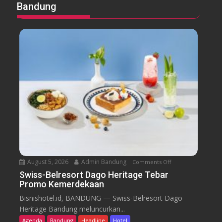
Bandung
August 5, 2026
Admin Bandung
Comments Off
o
n
Swiss-Belresort Dago Heritage Tebar
Promo Kemerdekaan
S
w
Bisnishotel.id, BANDUNG — Swiss-Belresort Dago
i
Heritage Bandung meluncurkan...
s
Agenda
Bandung
Headline
Hotel