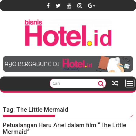
S
k
i
p
t
o
c
o
n
t
e
n
t
Tag:
The Little Mermaid
Petualangan Haru Ariel dalam film “The Little
Mermaid”