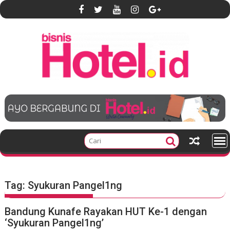
S
k
i
p
t
o
c
o
n
t
e
n
t
Tag:
Syukuran Pangel1ng
Bandung Kunafe Rayakan HUT Ke-1 dengan
‘Syukuran Pangel1ng’