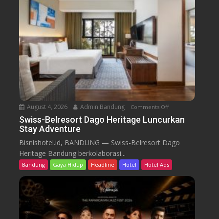
e
l
r
e
s
o
r
t
D
a
August 4, 2026
Admin Bandung
Comments Off
o
g
n
Swiss-Belresort Dago Heritage Luncurkan
o
Stay Adventure
S
H
w
Bisnishotel.id, BANDUNG — Swiss-Belresort Dago
e
i
Heritage Bandung berkolaborasi...
r
s
i
Bandung
Gaya Hidup
Headline
Hotel
Hotel Ads
s
t
-
a
B
g
e
e
l
T