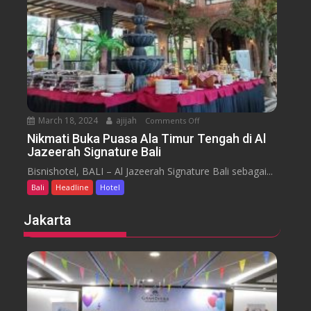
o
a
t
r
e
a
l
J
i
m
b
March 18, 2024
ajijah
Comments Off
o
a
n
Nikmati Buka Puasa Ala Timur Tengah di Al
r
Jazeerah Signature Bali
N
a
i
Bisnishotel, BALI – Al Jazeerah Signature Bali sebagai...
n
k
B
Bali
Headline
Hotel
m
e
a
Jakarta
a
t
c
i
h
B
B
u
a
k
l
a
i