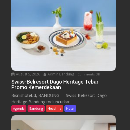
August 5, 2026
Admin Bandung
Comments Off
o
n
Swiss-Belresort Dago Heritage Tebar
Promo Kemerdekaan
S
w
Bisnishotel.id, BANDUNG — Swiss-Belresort Dago
i
Heritage Bandung meluncurkan...
s
Agenda
Bandung
Headline
Hotel
s
-
B