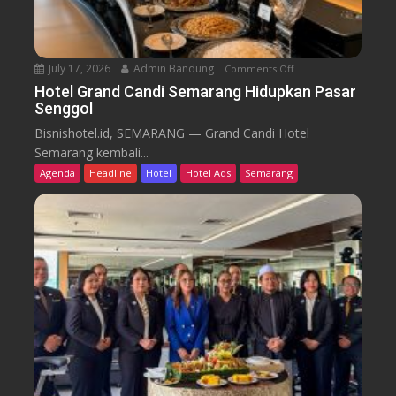
u
T
r
e
n
July 17, 2026
Admin Bandung
Comments Off
o
W
n
Hotel Grand Candi Semarang Hidupkan Pasar
o
Senggol
H
r
o
Bisnishotel.id, SEMARANG — Grand Candi Hotel
k
t
Semarang kembali...
F
e
Agenda
Headline
Hotel
Hotel Ads
Semarang
r
l
o
G
m
r
C
a
a
n
f
d
e
C
a
n
d
i