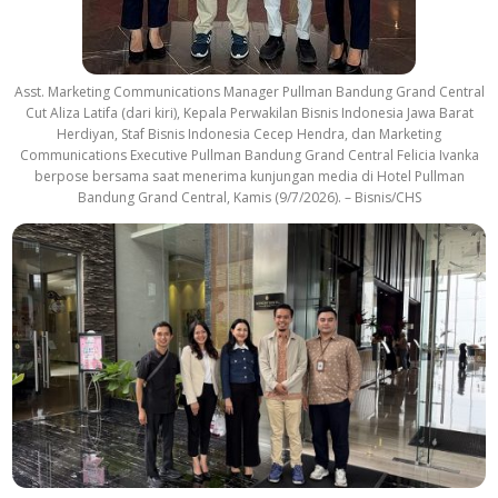
Asst. Marketing Communications Manager Pullman Bandung Grand Central
Cut Aliza Latifa (dari kiri), Kepala Perwakilan Bisnis Indonesia Jawa Barat
Herdiyan, Staf Bisnis Indonesia Cecep Hendra, dan Marketing
Communications Executive Pullman Bandung Grand Central Felicia Ivanka
berpose bersama saat menerima kunjungan media di Hotel Pullman
Bandung Grand Central, Kamis (9/7/2026). – Bisnis/CHS