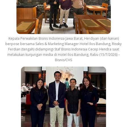
Kepala Perwakilan Bisnis Indonesia Jawa Barat, Herdiyan (dari kanan)
berpose bersama Sales & Marketing Manager Hotel Ilos Bandung, Rissky
Ferdian (tengah) didampingi Staf Bisnis Indonesia Cecep Hendra saat
melakukan kunjungan media di Hotel Ilos Bandung, Rabu (15/7/2026) –
Bisnis/CHS