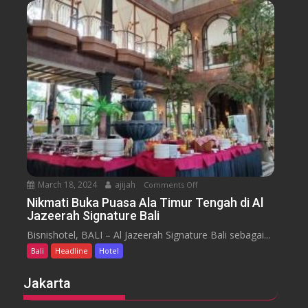
n
s
s
u
s
a
m
e
n
H
y
t
o
a
t
r
e
a
l
J
i
m
b
March 18, 2024
ajijah
Comments Off
o
a
n
Nikmati Buka Puasa Ala Timur Tengah di Al
r
Jazeerah Signature Bali
N
a
i
Bisnishotel, BALI – Al Jazeerah Signature Bali sebagai...
n
k
B
Bali
Headline
Hotel
m
e
a
Jakarta
a
t
c
i