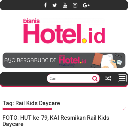
S
k
i
p
t
o
c
o
n
t
e
n
t
Tag:
Rail Kids Daycare
FOTO: HUT ke-79, KAI Resmikan Rail Kids
Daycare