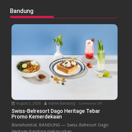
Bandung
August 5, 2026
Admin Bandung
Comments Off
o
n
Swiss-Belresort Dago Heritage Tebar
Promo Kemerdekaan
S
w
Bisnishotel.id, BANDUNG — Swiss-Belresort Dago
i
Heritage Bandung meluncurkan...