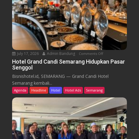
m
i
B
d
a
i
r
k
u
T
r
e
n
July 17, 2026
Admin Bandung
Comments Off
o
W
n
Hotel Grand Candi Semarang Hidupkan Pasar
o
Senggol
H
r
o
Bisnishotel.id, SEMARANG — Grand Candi Hotel
k
t
Semarang kembali...
F
e
Agenda
Headline
Hotel
Hotel Ads
Semarang
r
l
o
G
m
r
C
a
a
n
f
d
e
C