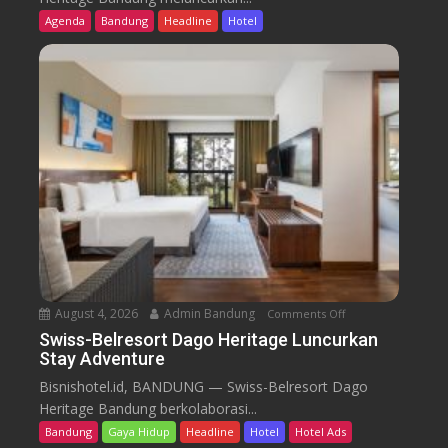
s
Agenda
Bandung
Headline
Hotel
s
-
B
e
l
r
e
s
o
r
t
D
a
August 4, 2026
Admin Bandung
Comments Off
o
g
n
Swiss-Belresort Dago Heritage Luncurkan
o
Stay Adventure
S
H
w
Bisnishotel.id, BANDUNG — Swiss-Belresort Dago
e
i
Heritage Bandung berkolaborasi...
r
s
i
Bandung
Gaya Hidup
Headline
Hotel
Hotel Ads
s