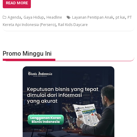
READ MORE
,
,
,
,
Agenda
Gaya Hidup
Headline
Layanan Penitipan Anak
pt kai
PT
,
Kereta Api Indonesia (Persero)
Rail Kids Daycare
Promo Minggu Ini