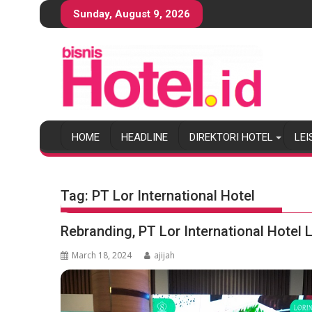
S
Sunday, August 9, 2026
k
i
p
t
o
c
o
HOME
HEADLINE
DIREKTORI HOTEL
LEI
n
t
e
n
Tag:
PT Lor International Hotel
t
Rebranding, PT Lor International Hotel
March 18, 2024
ajijah