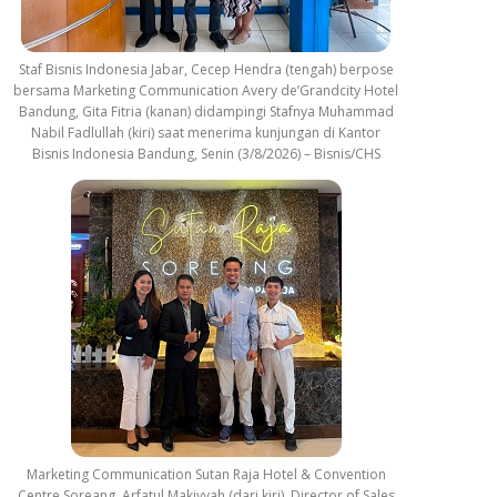
Staf Bisnis Indonesia Jabar, Cecep Hendra (tengah) berpose
bersama Marketing Communication Avery de’Grandcity Hotel
Bandung, Gita Fitria (kanan) didampingi Stafnya Muhammad
Nabil Fadlullah (kiri) saat menerima kunjungan di Kantor
Bisnis Indonesia Bandung, Senin (3/8/2026) – Bisnis/CHS
Marketing Communication Sutan Raja Hotel & Convention
Centre Soreang, Arfatul Makiyyah (dari kiri), Director of Sales