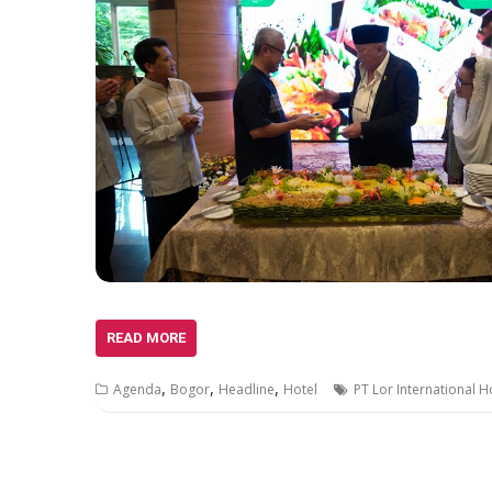
READ MORE
,
,
,
Agenda
Bogor
Headline
Hotel
PT Lor International H