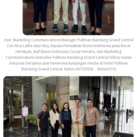
Asst. Marketing Communications Manager Pullman Bandung Grand Central
Cut Aliza Latifa (dari kiri), Kepala Perwakilan Bisnis Indonesia Jawa Barat
Herdiyan, Staf Bisnis Indonesia Cecep Hendra, dan Marketing
Communications Executive Pullman Bandung Grand Central Felicia Ivanka
berpose bersama saat menerima kunjungan media di Hotel Pullman
Bandung Grand Central, Kamis (9/7/2026). – Bisnis/CHS