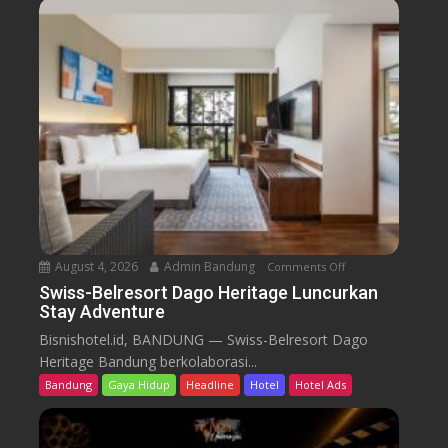
-
B
e
l
r
e
s
o
r
t
D
a
August 4, 2026
Admin Bandung
Comments Off
o
g
n
Swiss-Belresort Dago Heritage Luncurkan
o
Stay Adventure
S
H
w
Bisnishotel.id, BANDUNG — Swiss-Belresort Dago
e
i
Heritage Bandung berkolaborasi...
r
s
i
Bandung
Gaya Hidup
Headline
Hotel
Hotel Ads
s
t
-
a
B