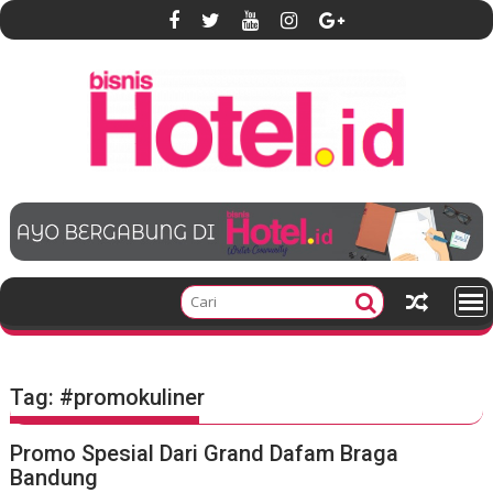
S
k
i
p
t
o
c
o
n
t
e
n
t
Tag:
#promokuliner
Promo Spesial Dari Grand Dafam Braga
Bandung