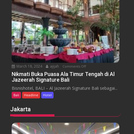
m
e
n
H
y
t
o
a
t
r
e
a
l
J
i
m
b
March 18, 2024
ajijah
Comments Off
o
a
n
Nikmati Buka Puasa Ala Timur Tengah di Al
r
Jazeerah Signature Bali
N
a
i
Bisnishotel, BALI – Al Jazeerah Signature Bali sebagai...
n
k
B
Bali
Headline
Hotel
m
e
a
Jakarta
a
t
c
i
h
B
B
u