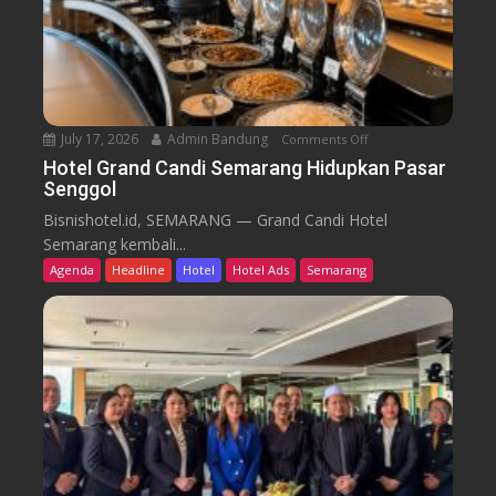
a
i
r
k
u
T
r
e
n
July 17, 2026
Admin Bandung
Comments Off
o
W
n
Hotel Grand Candi Semarang Hidupkan Pasar
o
Senggol
H
r
o
Bisnishotel.id, SEMARANG — Grand Candi Hotel
k
t
Semarang kembali...
F
e
Agenda
Headline
Hotel
Hotel Ads
Semarang
r
l
o
G
m
r
C
a
a
n
f
d
e
C
a
n