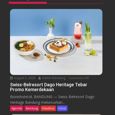
August 5, 2026
Admin Bandung
Comments Off
o
n
Swiss-Belresort Dago Heritage Tebar
Promo Kemerdekaan
S
w
Bisnishotel.id, BANDUNG — Swiss-Belresort Dago
i
Heritage Bandung meluncurkan...
s
Agenda
Bandung
Headline
Hotel
s